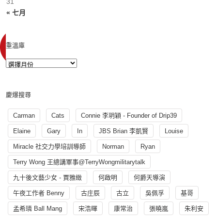
31
« 七月
重溫庫
慶爆搜尋
Carman
Cats
Connie 李玥穎 - Founder of Drip39
Elaine
Gary
In
JBS Brian 李凱賢
Louise
Miracle 社交力學培訓導師
Norman
Ryan
Terry Wong 王總講軍事@TerryWongmilitarytalk
九十後文藝少女 - 賈雅緻
何啟明
何爵天導演
午夜工作者 Benny
古庄辰
古立
吳佩孚
基哥
孟希璘 Ball Mang
宋浩暉
康常治
張曉嵐
朱利安