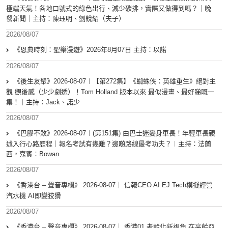
極端天氣！各地口號式的綠色出行、減少碳排，實際又做得到嗎？｜晚
餐新聞｜主持：陳珏明、劉銳紹（夫子）
2026/08/07
《恩典時刻：聖樂漫遊》2026年8月07日 主持：以諾
2026/08/07
《後生友聚》2026-08-07︱【第272集】《蜘蛛俠：英雄重生》絕對主
觀 觀後感（少少劇透）！Tom Holland 版本以來 最似漫畫、最好睇嘅一
集！｜主持：Jack、諾少
2026/08/07
《巴膠不敗》2026-08-07︱(第151集) 由巴士迷變身車長！年輕車長親
述入行心路歷程｜報名考試有幾難？邊啲路線最考功夫？︱主持：法蘭
西，嘉賓︰Bowan
2026/08/07
《香港台 – 聲音專欄》 2026-08-07｜ 信報CEO AI EJ Tech模擬經營
汽水機 AI即變狡猾
2026/08/07
《香港台 – 聲音專欄》 2026-08-07｜ 香港01 老齡化新視角 在高齡亞