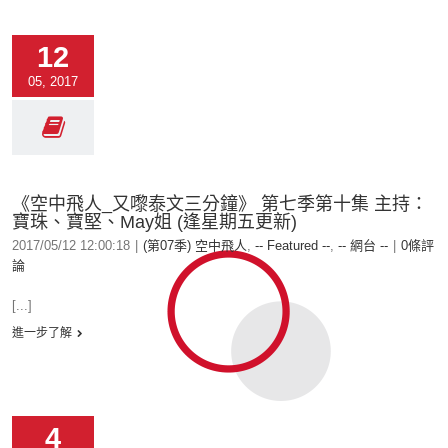
12
05, 2017
《空中飛人_又嚟泰文三分鐘》 第七季第十集 主持：
寶珠、寶堅、May姐 (逢星期五更新)
2017/05/12 12:00:18
|
(第07季) 空中飛人
,
-- Featured --
,
-- 網台 --
|
0條評
論
[...]
進一步了解
4