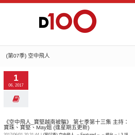
(第07季) 空中飛人
1
06, 2017
《空中飛人_寶堅越南被騙》 第七季第十三集 主持：
寶珠、寶堅、May姐 (逢星期五更新)
2017/06/01 20:31:44
|
(第07季) 空中飛人
,
-- Featured --
,
-- 網台 --
|
3 評