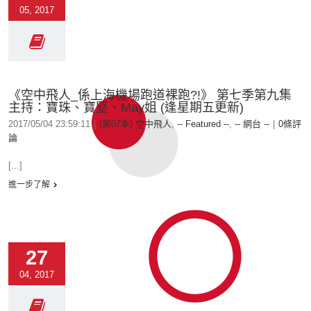
05, 2017
《空中飛人_係上海機場跑道裸跑?!》 第七季第九集
主持：寶珠、寶堅、May姐 (逢星期五更新)
2017/05/04 23:59:11
|
(第07季) 空中飛人
,
-- Featured --
,
-- 網台 --
|
0條評
論
[...]
進一步了解
27
04, 2017