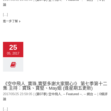
論
[...]
進一步了解
25
05, 2017
《空中飛人_寶珠,寶堅多謝大家關心!》 第七季第十二
集 主持：寶珠、寶堅、May姐 (逢星期五更新)
2017/05/25 23:59:05
|
(第07季) 空中飛人
,
-- Featured --
,
-- 網台 --
|
0條評
論
[...]