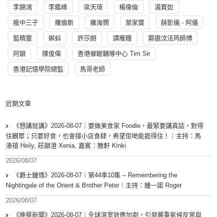
李錦鴻
李鑑峰
梁天琦
楊偉倫
湯寳如
瘋中三子
羅倫斯
羅海憫
葉家寶
薛影儀 - 阿儀
藍精靈
蝌蚪
許莎朗
譚雁瞳
鄭遨汶法筠師傅
阿銀
陳俊偉
香港催眠輔導中心 Tim Sir
香港記憶學院總監
馬哥老師
近期文章
《想講就講》2026-08-07｜要做美食家 Foodie，最緊要講真話，對得
住觀眾；只要好食，也會撐小店食肆，希望佢哋能捱得住！｜主持：馬
溱禧 Heily, 莊韻澄 Xenia, 嘉賓：雅軒 Kinki
2026/08/07
《爵士鍾情》2026-08-07︱第44季10集 – Remembering the
Nightingale of the Orient & Brother Peter︱主持：鍾一諾 Roger
2026/08/07
《晚餐新聞》2026-08-07｜全球溫室效應加劇，引發嚴重氣候反常與