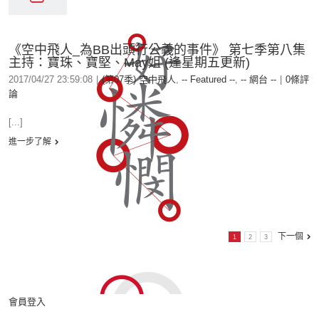
《空中飛人_為BB出頭行公義的事件》 第七季第八集
主持：寶珠、寶堅、May姐 (逢星期五更新)
2017/04/27 23:59:08
|
(第07季) 空中飛人
,
-- Featured --
,
-- 網台 --
|
0條評
論
[...]
進一步了解
下一個
1
2
3
會員登入