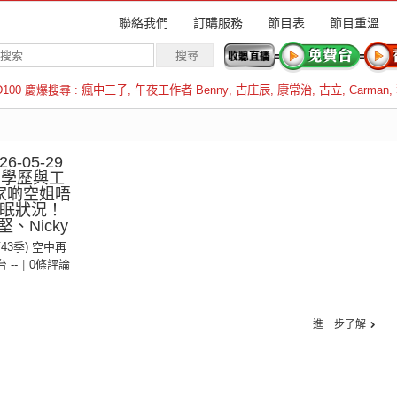
聯絡我們
訂購服務
節目表
節目重溫
D100 慶爆搜尋 :
瘋中三子
,
午夜工作者 Benny
,
古庄辰
,
康常治
,
古立
,
Carman
,
羅倫斯
-05-29
｜學歷與工
家啲空姐唔
失眠狀況！
、Nicky
第43季) 空中再
台 --
|
0條評論
進一步了解