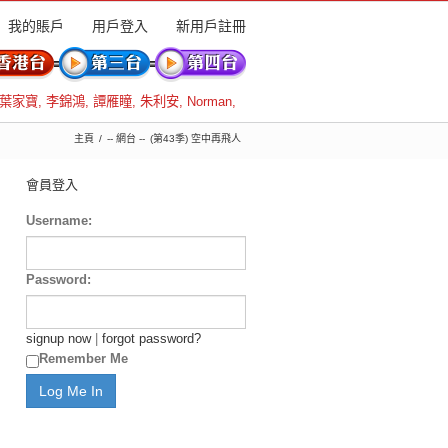
我的賬戶
用戶登入
新用戶註冊
葉家寶
,
李錦鴻
,
譚雁瞳
,
朱利安
,
Norman
,
主頁
-- 網台 --
(第43季) 空中再飛人
會員登入
Username:
Password:
signup now
|
forgot password?
Remember Me