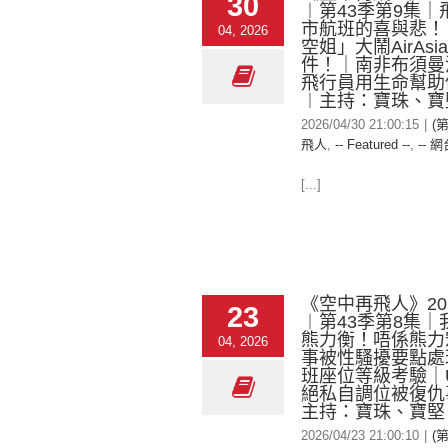
30
︱第43季第9集｜
市航班的喜與悲！
04, 2026
空姐」大鬧AirAs
件！｜南非布須曼
飛行員用生命幫助
︱主持：寶珠、寶堅
2026/04/30 21:00:15
|
(
飛人
,
-- Featured --
,
-- 網
[...]
《空中再飛人》2026
23
︱第43季第8集｜
熊力衡！唔係熊力
04, 2026
事被性騷擾要點處理
班座位等級考驗｜
絕私自調位被復仇
主持：寶珠、寶堅、
2026/04/23 21:00:10
|
(