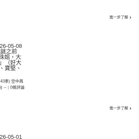
進一步了解
-05-08
｜謎之前
寶珠姐，大
」（好大
、寶堅、
第43季) 空中再
台 --
|
0條評論
進一步了解
-05-01