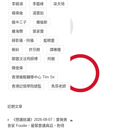
李錦鴻
李鑑峰
梁天琦
楊偉倫
湯寳如
瘋中三子
羅倫斯
羅海憫
葉家寶
薛影儀 - 阿儀
藍精靈
蝌蚪
許莎朗
譚雁瞳
鄭遨汶法筠師傅
阿銀
陳俊偉
香港催眠輔導中心 Tim Sir
香港記憶學院總監
馬哥老師
近期文章
《想講就講》2026-08-07｜要做美
食家 Foodie，最緊要講真話，對得