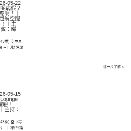
-05-22
｜呃病假？
嚟啊！｜
屈航空服
es！︱主
嘉賓：晞
第43季) 空中再
台 --
|
0條評論
進一步了解
-05-15
ounge
b的體驗！︱
︱主持：
第43季) 空中再
台 --
|
0條評論