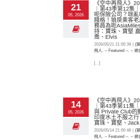
《空中再飛人》2026
21
︱第43季第12集
呃保險公司？咪亂
05, 2026
賤格！狼戾乘客老
務員為呃AsiaMil
持：寶珠、寶堅 
喬、Elvis
2026/05/21 21:00:39
|
(
飛人
,
-- Featured --
,
-- 網
[...]
《空中再飛人》2026
14
︱第43季第11集｜L
與 Private Clu
05, 2026
印度水土不服之行
寶珠、寶堅、Jack
2026/05/14 21:00:48
|
(
飛人
,
-- Featured --
,
-- 網