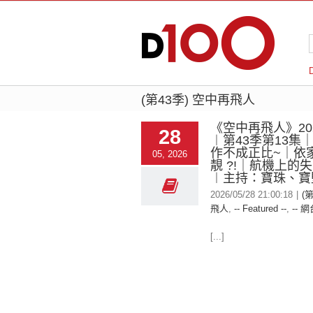
(第43季) 空中再飛人
《空中再飛人》2026
28
︱第43季第13集
作不成正比~｜依
05, 2026
靚 ?!｜航機上的
︱主持：寶珠、寶堅
2026/05/28 21:00:18
|
(
飛人
,
-- Featured --
,
-- 網
[...]