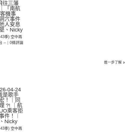
飛往三藩
｜「南航
ia客機事
洞穴事件
他人安息
、Nicky
第43季) 空中再
台 --
|
0條評論
進一步了解
-04-24
我是歌手
宏！｜同
 ?! ｜航
UO乘客拒
事件！︱
Nicky
第43季) 空中再