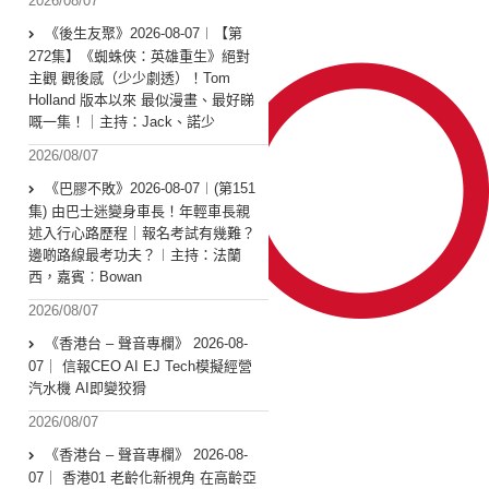
2026/08/07
《後生友聚》2026-08-07︱【第
272集】《蜘蛛俠：英雄重生》絕對
主觀 觀後感（少少劇透）！Tom
Holland 版本以來 最似漫畫、最好睇
嘅一集！｜主持：Jack、諾少
2026/08/07
《巴膠不敗》2026-08-07︱(第151
集) 由巴士迷變身車長！年輕車長親
述入行心路歷程｜報名考試有幾難？
邊啲路線最考功夫？︱主持：法蘭
西，嘉賓︰Bowan
2026/08/07
《香港台 – 聲音專欄》 2026-08-
07｜ 信報CEO AI EJ Tech模擬經營
汽水機 AI即變狡猾
2026/08/07
《香港台 – 聲音專欄》 2026-08-
07｜ 香港01 老齡化新視角 在高齡亞