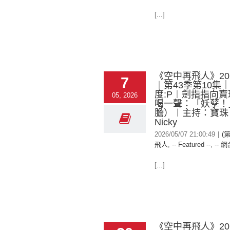
[...]
《空中再飛人》2026
7
︱第43季第10集
度:P︱劍指指向
05, 2026
喝一聲：「妖孽！
膽）︱主持：寶珠
Nicky
2026/05/07 21:00:49
|
(
飛人
,
-- Featured --
,
-- 網
[...]
《空中再飛人》2026