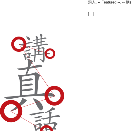
飛人
,
-- Featured --
,
-- 網
[...]