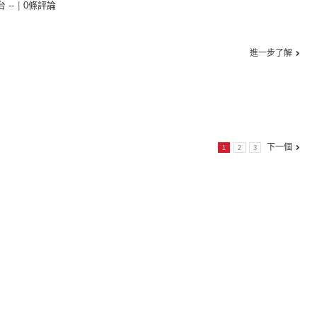
台 --
|
0條評論
進一步了解
下一個
1
2
3