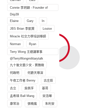
Connie 李玥穎 - Founder of
Drip39
Elaine
Gary
In
JBS Brian 李凱賢
Louise
Miracle 社交力學培訓導師
Norman
Ryan
Terry Wong 王總講軍事
@TerryWongmilitarytalk
九十後文藝少女 - 賈雅緻
何啟明
何爵天導演
午夜工作者 Benny
古庄辰
古立
吳佩孚
基哥
孟希璘 Ball Mang
宋浩暉
康常治
張曉嵐
朱利安