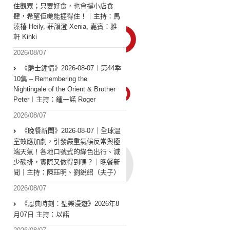
住觀眾；只要好食，也會撐小店食
肆，希望佢哋能捱得住！｜主持：馬
溱禧 Heily, 莊韻澄 Xenia, 嘉賓：雅
軒 Kinki
2026/08/07
《爵士鍾情》2026-08-07︱第44季
10集 – Remembering the
Nightingale of the Orient & Brother
Peter︱主持：鍾一諾 Roger
2026/08/07
《晚餐新聞》2026-08-07｜全球溫
室效應加劇，引發嚴重氣候反常與極
端天氣！各地口號式的綠色出行、減
少碳排，實際又做得到嗎？｜晚餐新
聞｜主持：陳珏明、劉銳紹（夫子）
2026/08/07
《恩典時刻：聖樂漫遊》2026年8
月07日 主持：以諾