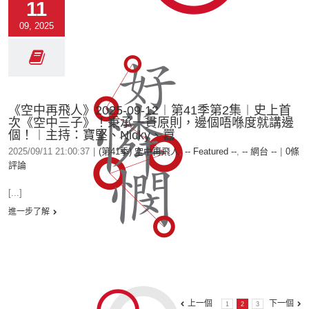
11
09, 2025
《空中再飛人》2025-09-12︱第41季第2集︱史上首
次《空中三子》！秉承一貫原則，邊個唔喺度就講邊
個！︱主持：寶堅、Nicky、囂
2025/09/11 21:00:37
|
(第41季) 空中再飛人
,
-- Featured --
,
-- 網台 --
|
0條
評論
[...]
進一步了解
上一個
下一個
1
2
3