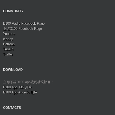
COMMUNITY
D100 Radio Facebook Page
上環D100 Facebook Page
Youtube
e-shop
Patreon
TuneIn
Twitter
DOWNLOAD
立即下載D100 app收聽精采節目！
D100 App iOS 用戶
D100 App Android 用戶
CONTACTS