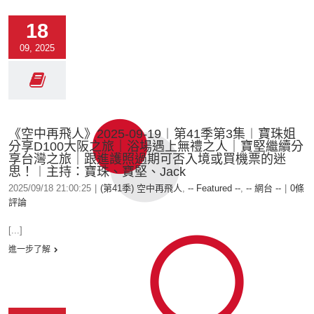
18
09, 2025
《空中再飛人》2025-09-19︱第41季第3集︱寶珠姐
分享D100大阪之旅｜浴場遇上無禮之人｜寶堅繼續分
享台灣之旅｜跟進護照過期可否入境或買機票的迷
思！︱主持：寶珠、寶堅、Jack
2025/09/18 21:00:25
|
(第41季) 空中再飛人
,
-- Featured --
,
-- 網台 --
|
0條
評論
[...]
進一步了解