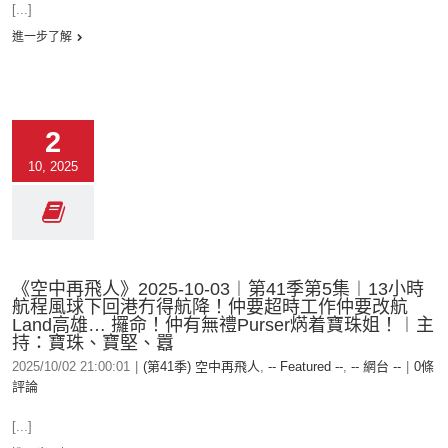
[...]
進一步了解
2
10, 2025
《空中再飛人》2025-10-03︱第41季第5集︱13小時
航程風球下回港冇得航降！仲要超時工作仲要改航
Land高雄… 攞命！仲有無禮Purser焫着寶珠姐！︱主
持：寶珠、寶堅、囂
2025/10/02 21:00:01
|
(第41季) 空中再飛人
,
-- Featured --
,
-- 網台 --
|
0條
評論
[...]