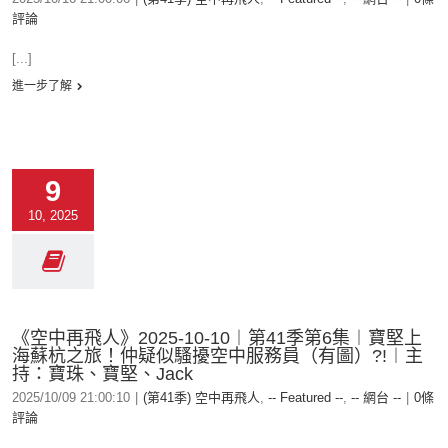
評論
[...]
進一步了解
9
10, 2025
《空中再飛人》2025-10-10︱第41季第6集︱寶堅上
海蘇杭之旅！仲疑似騷擾空中服務員（有圖）?!︱主
持：寶珠、寶堅、Jack
2025/10/09 21:00:10
|
(第41季) 空中再飛人
,
-- Featured --
,
-- 網台 --
|
0條
評論