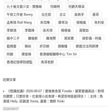
九十後文藝少女 - 賈雅緻
何啟明
何爵天導演
午夜工作者 Benny
古庄辰
古立
吳佩孚
基哥
孟希璘 Ball Mang
宋浩暉
康常治
張曉嵐
朱利安
李錦鴻
李鑑峰
梁天琦
楊偉倫
湯寳如
瘋中三子
羅倫斯
羅海憫
葉家寶
薛影儀 - 阿儀
藍精靈
蝌蚪
許莎朗
譚雁瞳
鄭遨汶法筠師傅
阿銀
陳俊偉
香港催眠輔導中心 Tim Sir
香港記憶學院總監
馬哥老師
近期文章
《想講就講》2026-08-07｜要做美食家 Foodie，最緊要講真話，對得
住觀眾；只要好食，也會撐小店食肆，希望佢哋能捱得住！｜主持：馬
溱禧 Heily, 莊韻澄 Xenia, 嘉賓：雅軒 Kinki
2026/08/07