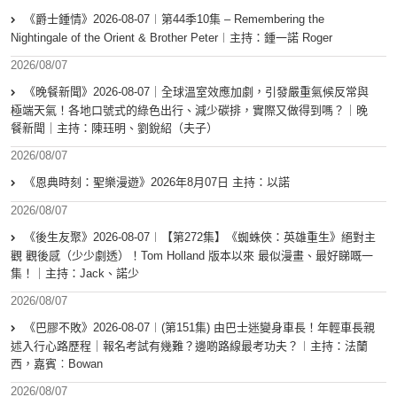
《爵士鍾情》2026-08-07︱第44季10集 – Remembering the
Nightingale of the Orient & Brother Peter︱主持：鍾一諾 Roger
2026/08/07
《晚餐新聞》2026-08-07｜全球溫室效應加劇，引發嚴重氣候反常與
極端天氣！各地口號式的綠色出行、減少碳排，實際又做得到嗎？｜晚
餐新聞｜主持：陳珏明、劉銳紹（夫子）
2026/08/07
《恩典時刻：聖樂漫遊》2026年8月07日 主持：以諾
2026/08/07
《後生友聚》2026-08-07︱【第272集】《蜘蛛俠：英雄重生》絕對主
觀 觀後感（少少劇透）！Tom Holland 版本以來 最似漫畫、最好睇嘅一
集！｜主持：Jack、諾少
2026/08/07
《巴膠不敗》2026-08-07︱(第151集) 由巴士迷變身車長！年輕車長親
述入行心路歷程｜報名考試有幾難？邊啲路線最考功夫？︱主持：法蘭
西，嘉賓︰Bowan
2026/08/07