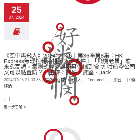
25
07, 2024
《空中再飛人》2024-07-26︱第36季第8集：HK
Express無理拒載兩視障人士事件︱「飛機老鼠」愈
來愈高調，集團式經營證明真係搵到食 ?! 咁航空公司
又可以點置防？︱主持：寶珠、寶堅、Jack
2024/07/25 21:00:35
|
(第36季) 空中再飛人
,
-- Featured --
,
-- 網台 --
|
0條
評論
[...]
進一步了解