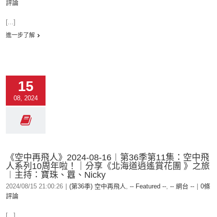
評論
[...]
進一步了解
15
08, 2024
《空中再飛人》2024-08-16︱第36季第11集：空中飛
人系列10周年啦！｜分享《北海道逍遙賞花團 》之旅
︱主持：寶珠、囂、Nicky
2024/08/15 21:00:26
|
(第36季) 空中再飛人
,
-- Featured --
,
-- 網台 --
|
0條
評論
[...]