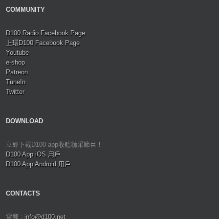
COMMUNITY
D100 Radio Facebook Page
上環D100 Facebook Page
Youtube
e-shop
Patreon
TuneIn
Twitter
DOWNLOAD
立即下載D100 app收聽精采節目！
D100 App iOS 用戶
D100 App Android 用戶
CONTACTS
電郵 :
info@d100.net