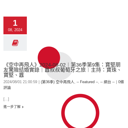
1
08, 2024
《空中再飛人》2024-08-02︱第36季第9集：寶堅朋
友驚險結婚實錄｜囂叔叔葡萄牙之旅︱主持：寶珠、
寶堅、囂
2024/08/01 21:00:59
|
(第36季) 空中再飛人
,
-- Featured --
,
-- 網台 --
|
0條
評論
[...]
進一步了解