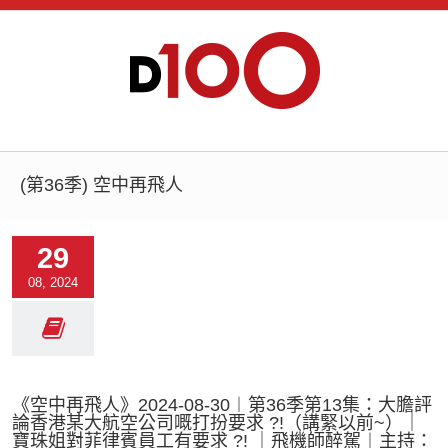
(第36季) 空中再飛人
29
08, 2024
《空中再飛人》2024-08-30︱第36季第13集：大膽評
論香港某大航空公司嘅打扮要求 ?!（講緊以前~）｜
寶珠姐對菲律賓員工有要求 ?! ｜飛機師醉駕︱主持：