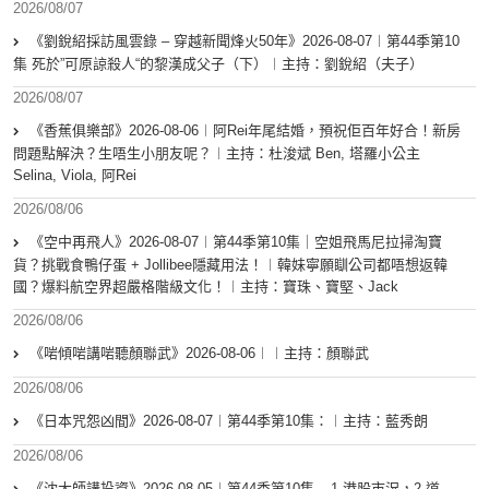
2026/08/07
《劉銳紹採訪風雲錄 – 穿越新聞烽火50年》2026-08-07︱第44季第10
集 死於”可原諒殺人“的黎漢成父子（下）︱主持：劉銳紹（夫子）
2026/08/07
《香蕉俱樂部》2026-08-06︱阿Rei年尾結婚，預祝佢百年好合！新房
問題點解決？生唔生小朋友呢？︱主持：杜浚斌 Ben, 塔羅小公主
Selina, Viola, 阿Rei
2026/08/06
《空中再飛人》2026-08-07︱第44季第10集｜空姐飛馬尼拉掃淘寶
貨？挑戰食鴨仔蛋 + Jollibee隱藏用法！︱韓妹寧願瞓公司都唔想返韓
國？爆料航空界超嚴格階級文化！︱主持：寶珠、寶堅、Jack
2026/08/06
《啱傾啱講啱聽顏聯武》2026-08-06︱︱主持：顏聯武
2026/08/06
《日本咒怨凶間》2026-08-07︱第44季第10集：︱主持：藍秀朗
2026/08/06
《沈大師講投資》2026-08-05︱第44季第10集 – 1.港股市況，2.道