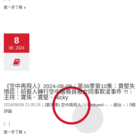
進一步了解
8
08, 2024
《空中再飛人》2024-08-09︱第36季第10集：寶堅失
憶症｜前藝人轉行空中服務員被女同事欺凌事件 ?!︱
主持：寶珠、寶堅、Nicky
2024/08/08 21:00:26
|
(第36季) 空中再飛人
,
-- Featured --
,
-- 網台 --
|
0條
評論
[...]
進一步了解