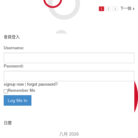
下一個
1
2
3
會員登入
Username:
Password:
signup now
|
forgot password?
Remember Me
日曆
八月 2026