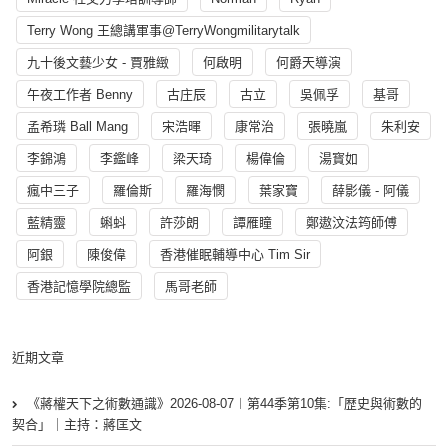
Terry Wong 王總講軍事@TerryWongmilitarytalk
九十後文藝少女 - 賈雅緻
何啟明
何爵天導演
午夜工作者 Benny
古庄辰
古立
吳佩孚
基哥
孟希璘 Ball Mang
宋浩暉
康常治
張曉嵐
朱利安
李錦鴻
李鑑峰
梁天琦
楊偉倫
湯寳如
瘋中三子
羅倫斯
羅海憫
葉家寶
薛影儀 - 阿儀
藍精靈
蝌蚪
許莎朗
譚雁瞳
鄭遨汶法筠師傅
阿銀
陳俊偉
香港催眠輔導中心 Tim Sir
香港記憶學院總監
馬哥老師
近期文章
《蔣權天下之術數通識》2026-08-07︱第44季第10集:「歴史與術數的
契合」｜主持：蔣匡文