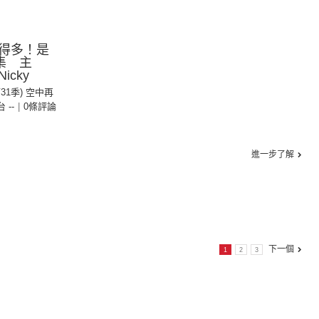
得多！是
集 主
cky
第31季) 空中再
台 --
|
0條評論
進一步了解
下一個
1
2
3