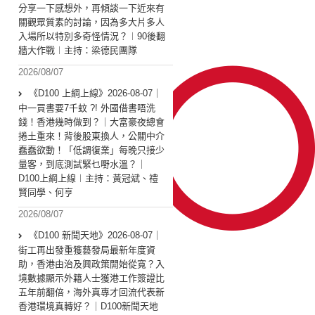
分享一下感想外，再傾談一下近來有
關觀眾質素的討論，因為多大片多人
入場所以特別多奇怪情況？︱90後翻
牆大作戰︱主持：梁德民團隊
2026/08/07
《D100 上綱上線》2026-08-07｜
中一買書要7千蚊 ?! 外國借書唔洗
錢！香港幾時做到？｜大富豪夜總會
捲土重來！背後股東換人，公關中介
蠢蠢欲動！「低調復業」每晚只接少
量客，到底測試緊乜嘢水溫？｜
D100上綱上線︱主持：黃冠斌、禮
賢同學、何亨
2026/08/07
《D100 新聞天地》2026-08-07｜
街工再出發重獲藝發局最新年度資
助，香港由治及興政策開始從寬？入
境數據顯示外籍人士獲港工作簽證比
五年前翻倍，海外真專才回流代表新
香港環境真轉好？｜D100新聞天地