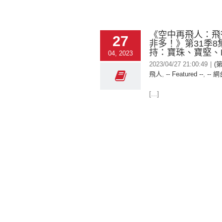
《空中再飛人：飛
27
非多！》第31季8
持：寶珠、寶堅、Ni
04, 2023
2023/04/27 21:00:49
|
(
飛人
,
-- Featured --
,
-- 網
[...]