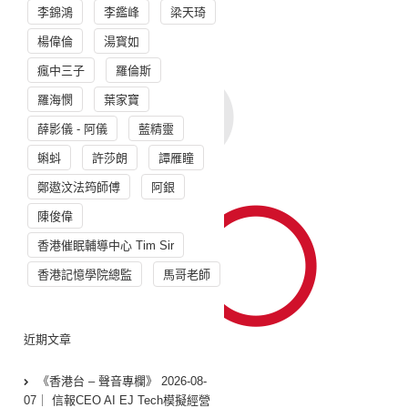
李錦鴻
李鑑峰
梁天琦
楊偉倫
湯寳如
瘋中三子
羅倫斯
羅海憫
葉家寶
薛影儀 - 阿儀
藍精靈
蝌蚪
許莎朗
譚雁瞳
鄭遨汶法筠師傅
阿銀
陳俊偉
香港催眠輔導中心 Tim Sir
香港記憶學院總監
馬哥老師
近期文章
《香港台 – 聲音專欄》 2026-08-
07｜ 信報CEO AI EJ Tech模擬經營