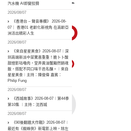
汽水機 AI即變狡猾
2026/08/07
《香港台 – 聲音專欄》 2026-08-
07｜ 香港01 老齡化新視角 在高齡亞
洲活出精彩人生
2026/08/07
《來自星星美食》2026-08-07︱深
圳高端新派中菜驚喜重重！脆卜卜酸
甜燈影咕嚕肉，堂弄黃油蟹黯然銷魂
飯，搭配不同口味干邑名釀。︱來自
星星美食︱主持：陳俊偉 嘉賓：
Philip Fung
2026/08/07
《西城故事》2026-08-07︱第44季
第10集 ︱主持：沈西城
2026/08/07
《90後翻牆大作戰》2026-08-07︱
最近有《蜘蛛俠》新電影上映，除左