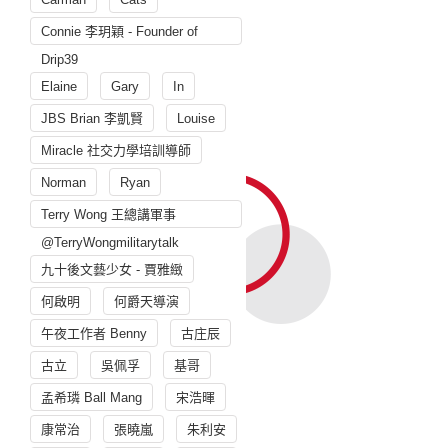
Connie 李玥穎 - Founder of
Drip39
Elaine
Gary
In
JBS Brian 李凱賢
Louise
Miracle 社交力學培訓導師
Norman
Ryan
Terry Wong 王總講軍事
@TerryWongmilitarytalk
九十後文藝少女 - 賈雅緻
何啟明
何爵天導演
午夜工作者 Benny
古庄辰
古立
吳佩孚
基哥
孟希璘 Ball Mang
宋浩暉
康常治
張曉嵐
朱利安