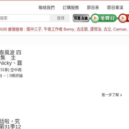
聯絡我們
訂購服務
節目表
節目重溫
D100 慶爆搜尋 :
瘋中三子
,
午夜工作者 Benny
,
古庄辰
,
康常治
,
古立
,
Carman
,
羅倫斯
泰風波 四
3集 主
icky、囂
第31季) 空中再
台 --
|
0條評論
進一步了解
話啦，究
31季12