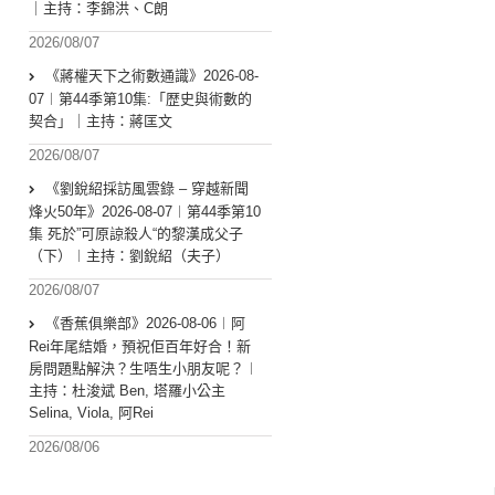
｜主持：李錦洪、C朗
2026/08/07
《蔣權天下之術數通識》2026-08-
07︱第44季第10集:「歴史與術數的
契合」｜主持：蔣匡文
2026/08/07
《劉銳紹採訪風雲錄 – 穿越新聞
烽火50年》2026-08-07︱第44季第10
集 死於”可原諒殺人“的黎漢成父子
（下）︱主持：劉銳紹（夫子）
2026/08/07
《香蕉俱樂部》2026-08-06︱阿
Rei年尾結婚，預祝佢百年好合！新
房問題點解決？生唔生小朋友呢？︱
主持：杜浚斌 Ben, 塔羅小公主
Selina, Viola, 阿Rei
2026/08/06