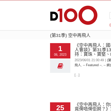
(第31季) 空中再飛人
《空中再飛人：國
1
人會談》第31季1
持：寶珠、寶堅、N
06, 2023
2023/06/01 21:00:49
|
(
飛人
,
-- Featured --
,
-- 網
[...]
《空中再飛人：你
25
竟俾唔俾佢屙？》第