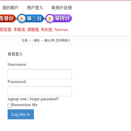
我的賬戶
用戶登入
新用戶註冊
葉家寶
,
李錦鴻
,
譚雁瞳
,
朱利安
,
Norman
,
主頁
-- 網台 --
(第31季) 空中再飛人
會員登入
Username:
Password:
signup now
|
forgot password?
Remember Me