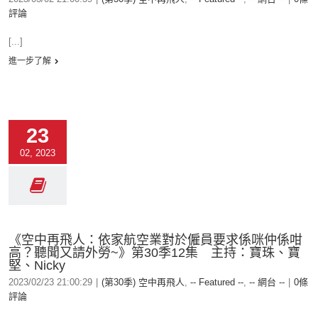
評論
[...]
進一步了解
23
02, 2023
《空中再飛人：依家航空業對於僱員要求係咪仲係咁
高？聽聞又請外勞~》第30季12集 主持：寶珠、寶
堅、Nicky
2023/02/23 21:00:29
|
(第30季) 空中再飛人
,
-- Featured --
,
-- 網台 --
|
0條
評論