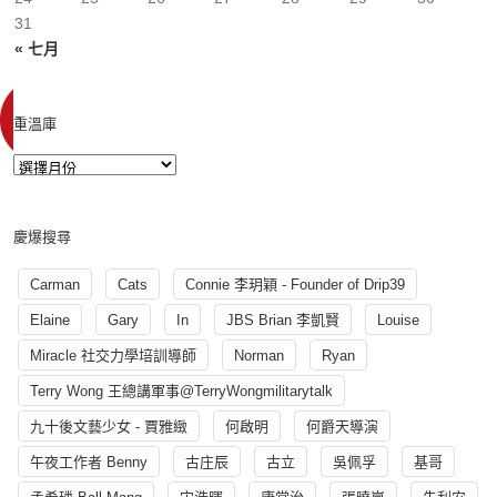
31
« 七月
重溫庫
慶爆搜尋
Carman
Cats
Connie 李玥穎 - Founder of Drip39
Elaine
Gary
In
JBS Brian 李凱賢
Louise
Miracle 社交力學培訓導師
Norman
Ryan
Terry Wong 王總講軍事@TerryWongmilitarytalk
九十後文藝少女 - 賈雅緻
何啟明
何爵天導演
午夜工作者 Benny
古庄辰
古立
吳佩孚
基哥