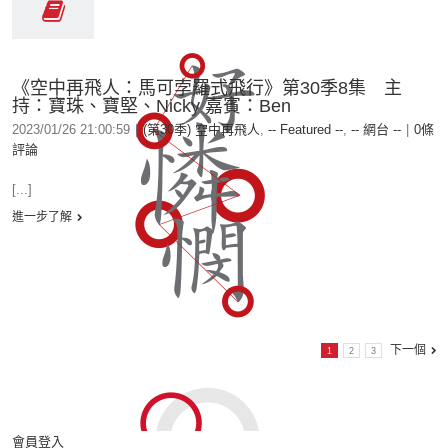
《空中再飛人：馬可孛羅式飛行》第30季8集 主
持：寶珠、寶堅、Nicky 嘉賓：Ben
2023/01/26 21:00:59
|
(第30季) 空中再飛人
,
-- Featured --
,
-- 網台 --
|
0條
評論
[...]
進一步了解
下一個
1
2
3
會員登入