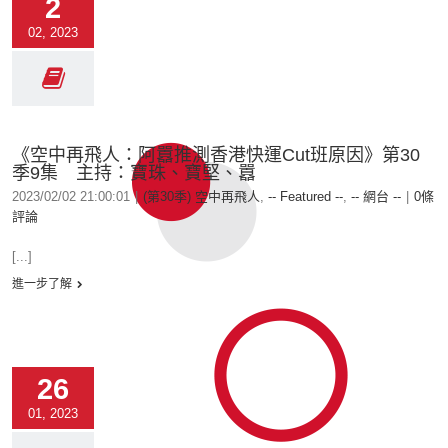
2
02, 2023
《空中再飛人：阿囂推測香港快運Cut班原因》第30
季9集 主持：寶珠、寶堅、囂
2023/02/02 21:00:01
|
(第30季) 空中再飛人
,
-- Featured --
,
-- 網台 --
|
0條
評論
[...]
進一步了解
26
01, 2023