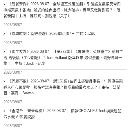
《晚餐新聞》2026-08-07｜全球溫室效應加劇，引發嚴重氣候反常與
極端天氣！各地口號式的綠色出行、減少碳排，實際又做得到嗎？｜晚
餐新聞｜主持：陳珏明、劉銳紹（夫子）
2026/08/07
《恩典時刻：聖樂漫遊》2026年8月07日 主持：以諾
2026/08/07
《後生友聚》2026-08-07︱【第272集】《蜘蛛俠：英雄重生》絕對主
觀 觀後感（少少劇透）！Tom Holland 版本以來 最似漫畫、最好睇嘅一
集！｜主持：Jack、諾少
2026/08/07
《巴膠不敗》2026-08-07︱(第151集) 由巴士迷變身車長！年輕車長親
述入行心路歷程｜報名考試有幾難？邊啲路線最考功夫？︱主持：法蘭
西，嘉賓︰Bowan
2026/08/07
《香港台 – 聲音專欄》 2026-08-07｜ 信報CEO AI EJ Tech模擬經營
汽水機 AI即變狡猾
2026/08/07