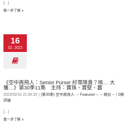
[...]
進一步了解
16
02, 2023
《空中再飛人：Senior Purser 紆尊降貴？唉… 大
獲…》第30季11集 主持：寶珠、寶堅、囂
2023/02/16 21:00:20
|
(第30季) 空中再飛人
,
-- Featured --
,
-- 網台 --
|
0條
評論
[...]
進一步了解