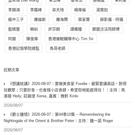
孟希璘 Ball Mang
宋浩暉
康常治
張曉嵐
朱利安
李錦鴻
李鑑峰
梁天琦
楊偉倫
湯寳如
瘋中三子
羅倫斯
羅海憫
葉家寶
薛影儀 - 阿儀
藍精靈
蝌蚪
許莎朗
譚雁瞳
鄭遨汶法筠師傅
阿銀
陳俊偉
香港催眠輔導中心 Tim Sir
香港記憶學院總監
馬哥老師
近期文章
《想講就講》2026-08-07｜要做美食家 Foodie，最緊要講真話，對得
住觀眾；只要好食，也會撐小店食肆，希望佢哋能捱得住！｜主持：馬
溱禧 Heily, 莊韻澄 Xenia, 嘉賓：雅軒 Kinki
2026/08/07
《爵士鍾情》2026-08-07︱第44季10集 – Remembering the
Nightingale of the Orient & Brother Peter︱主持：鍾一諾 Roger
2026/08/07