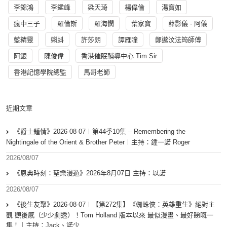
李錦鴻
李鑑峰
梁天琦
楊偉倫
湯寳如
瘋中三子
羅倫斯
羅海憫
葉家寶
薛影儀 - 阿儀
藍精靈
蝌蚪
許莎朗
譚雁瞳
鄭遨汶法筠師傅
阿銀
陳俊偉
香港催眠輔導中心 Tim Sir
香港記憶學院總監
馬哥老師
近期文章
《爵士鍾情》2026-08-07︱第44季10集 – Remembering the
Nightingale of the Orient & Brother Peter︱主持：鍾一諾 Roger
2026/08/07
《恩典時刻：聖樂漫遊》2026年8月07日 主持：以諾
2026/08/07
《後生友聚》2026-08-07︱【第272集】《蜘蛛俠：英雄重生》絕對主
觀 觀後感（少少劇透）！Tom Holland 版本以來 最似漫畫、最好睇嘅一
集！｜主持：Jack、諾少