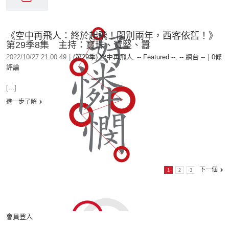
《空中再飛人：終於起飛！闊別兩年，西客依舊！》
第29季8集 主持：寶珠、寶堅、囂
2022/10/27 21:00:49
|
(第29季) 空中再飛人
,
-- Featured --
,
-- 網台 --
|
0條
評論
[...]
進一步了解
下一個
1
2
3
會員登入