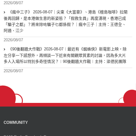
2026/08/07
《瘋中三子》 2026-08-07｜尖東《大富豪》、港島《檀島咖啡》拉閘
後再回歸，是本港做生意的新姿態？「假救生員」再度湧現，香港已成
「騙子之都」？將來除咗騙子乜都係假？｜瘋中三子｜主持：王德全、
阿通、江少
2026/08/07
《90後翻牆大作戰》2026-08-07︱最近有《蜘蛛俠》新電影上映，除
左分享一下感想外，再傾談一下近來有關觀眾質素的討論，因為多大片
多人入場所以特別多奇怪情況？︱90後翻牆大作戰︱主持：梁德民團隊
2026/08/07
COMMUNITY