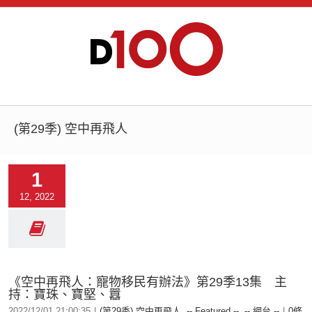
(第29季) 空中再飛人
1
12, 2022
《空中再飛人：寵物移民有辦法》第29季13集 主
持：寶珠、寶堅、囂
2022/12/01 21:00:35
|
(第29季) 空中再飛人
,
-- Featured --
,
-- 網台 --
|
0條