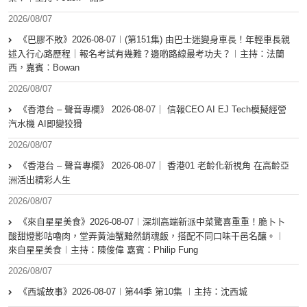
2026/08/07
《巴膠不敗》2026-08-07︱(第151集) 由巴士迷變身車長！年輕車長親
述入行心路歷程｜報名考試有幾難？邊啲路線最考功夫？︱主持：法蘭
西，嘉賓︰Bowan
2026/08/07
《香港台 – 聲音專欄》 2026-08-07｜ 信報CEO AI EJ Tech模擬經營
汽水機 AI即變狡猾
2026/08/07
《香港台 – 聲音專欄》 2026-08-07｜ 香港01 老齡化新視角 在高齡亞
洲活出精彩人生
2026/08/07
《來自星星美食》2026-08-07︱深圳高端新派中菜驚喜重重！脆卜卜
酸甜燈影咕嚕肉，堂弄黃油蟹黯然銷魂飯，搭配不同口味干邑名釀。︱
來自星星美食︱主持：陳俊偉 嘉賓：Philip Fung
2026/08/07
《西城故事》2026-08-07︱第44季 第10集 ︱主持：沈西城