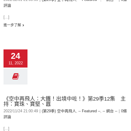
評論
[...]
進一步了解
24
11, 2022
《空中再飛人：大鑊！出境中咗！》第29季12集 主
持：寶珠、寶堅、囂
2022/11/24 21:00:49
|
(第29季) 空中再飛人
,
-- Featured --
,
-- 網台 --
|
0條
評論
[...]