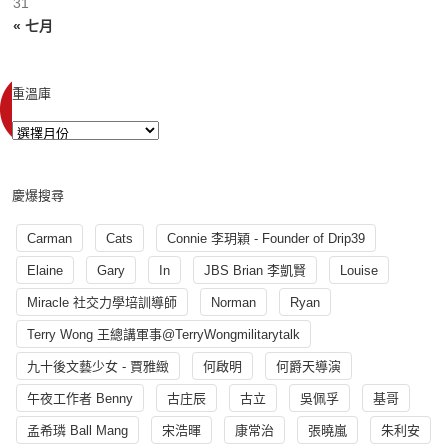
31
« 七月
重溫庫
慶爆搜尋
Carman
Cats
Connie 李玥穎 - Founder of Drip39
Elaine
Gary
In
JBS Brian 李凱賢
Louise
Miracle 社交力學培訓導師
Norman
Ryan
Terry Wong 王總講軍事@TerryWongmilitarytalk
九十後文藝少女 - 賈雅緻
何啟明
何爵天導演
午夜工作者 Benny
古庄辰
古立
吳佩孚
基哥
孟希璘 Ball Mang
宋浩暉
康常治
張曉嵐
朱利安