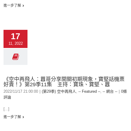
進一步了解
17
11, 2022
《空中再飛人：囂哥分享開關初期現象，寶堅話機票
好貴！》第29季11集 主持：寶珠、寶堅、囂
2022/11/17 21:00:00
|
(第29季) 空中再飛人
,
-- Featured --
,
-- 網台 --
|
0條
評論
[...]
進一步了解