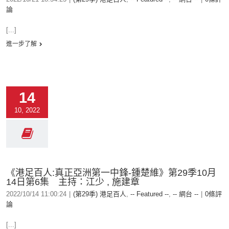
論
[...]
進一步了解
14
10, 2022
《港足百人:真正亞洲第一中鋒-鍾楚維》第29季10月
14日第6集 主持：江少 , 施建章
2022/10/14 11:00:24
|
(第29季) 港足百人
,
-- Featured --
,
-- 網台 --
|
0條評
論
[...]