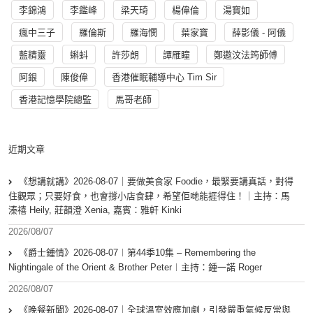
李錦鴻
李鑑峰
梁天琦
楊偉倫
湯寳如
瘋中三子
羅倫斯
羅海憫
葉家寶
薛影儀 - 阿儀
藍精靈
蝌蚪
許莎朗
譚雁瞳
鄭遨汶法筠師傅
阿銀
陳俊偉
香港催眠輔導中心 Tim Sir
香港記憶學院總監
馬哥老師
近期文章
《想講就講》2026-08-07｜要做美食家 Foodie，最緊要講真話，對得
住觀眾；只要好食，也會撐小店食肆，希望佢哋能捱得住！｜主持：馬
溱禧 Heily, 莊韻澄 Xenia, 嘉賓：雅軒 Kinki
2026/08/07
《爵士鍾情》2026-08-07︱第44季10集 – Remembering the
Nightingale of the Orient & Brother Peter︱主持：鍾一諾 Roger
2026/08/07
《晚餐新聞》2026-08-07｜全球溫室效應加劇，引發嚴重氣候反常與