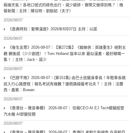
極端天氣！各地口號式的綠色出行、減少碳排，實際又做得到嗎？｜晚
餐新聞｜主持：陳珏明、劉銳紹（夫子）
2026/08/07
《恩典時刻：聖樂漫遊》2026年8月07日 主持：以諾
2026/08/07
《後生友聚》2026-08-07︱【第272集】《蜘蛛俠：英雄重生》絕對主
觀 觀後感（少少劇透）！Tom Holland 版本以來 最似漫畫、最好睇嘅一
集！｜主持：Jack、諾少
2026/08/07
《巴膠不敗》2026-08-07︱(第151集) 由巴士迷變身車長！年輕車長親
述入行心路歷程｜報名考試有幾難？邊啲路線最考功夫？︱主持：法蘭
西，嘉賓︰Bowan
2026/08/07
《香港台 – 聲音專欄》 2026-08-07｜ 信報CEO AI EJ Tech模擬經營
汽水機 AI即變狡猾
2026/08/07
《香港台 – 聲音專欄》 2026-08-07｜ 香港01 老齡化新視角 在高齡亞