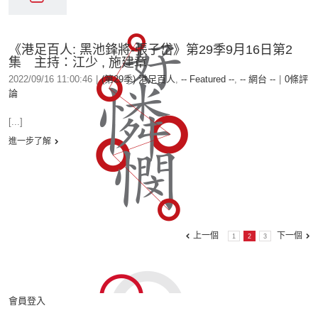
《港足百人: 黑池鋒將-張子岱》第29季9月16日第2
集 主持：江少 , 施建章
2022/09/16 11:00:46
|
(第29季) 港足百人
,
-- Featured --
,
-- 網台 --
|
0條評
論
[...]
進一步了解
上一個
下一個
1
2
3
會員登入