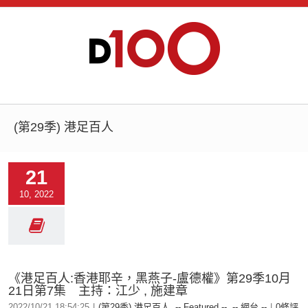
(第29季) 港足百人
21
10, 2022
《港足百人:香港耶辛，黑燕子-盧德權》第29季10月
21日第7集 主持：江少 , 施建章
2022/10/21 18:54:25
|
(第29季) 港足百人
,
-- Featured --
,
-- 網台 --
|
0條評