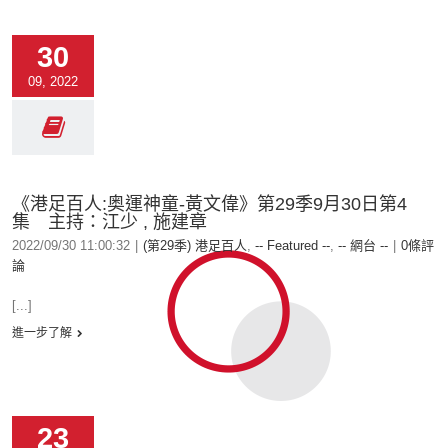
30
09, 2022
《港足百人:奥運神童-黃文偉》第29季9月30日第4
集 主持：江少 , 施建章
2022/09/30 11:00:32
|
(第29季) 港足百人
,
-- Featured --
,
-- 網台 --
|
0條評
論
[...]
進一步了解
23