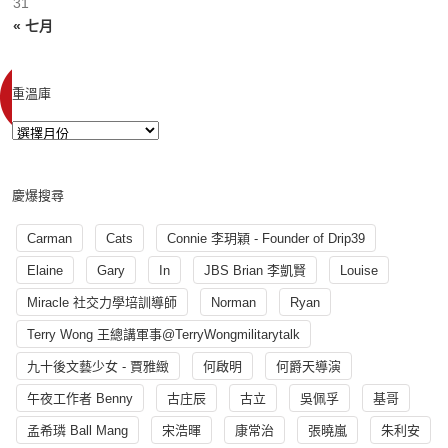
31
« 七月
重溫庫
慶爆搜尋
Carman
Cats
Connie 李玥穎 - Founder of Drip39
Elaine
Gary
In
JBS Brian 李凱賢
Louise
Miracle 社交力學培訓導師
Norman
Ryan
Terry Wong 王總講軍事@TerryWongmilitarytalk
九十後文藝少女 - 賈雅緻
何啟明
何爵天導演
午夜工作者 Benny
古庄辰
古立
吳佩孚
基哥
孟希璘 Ball Mang
宋浩暉
康常治
張曉嵐
朱利安