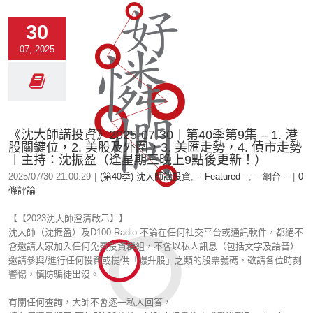
30
07, 2025
《沈大師講投資》2025-07-30︱第40季第9集 – 1. 港
股關鍵位，2. 美股及外圍，3. 美匯走勢，4. 債市走勢
︱主持：沈振盈（逢星期三晚上9點後更新！）
2025/07/30 21:00:29
|
(第40季) 沈大師講投資
,
-- Featured --
,
-- 網台 --
|
0
條評論
【【2023沈大師澄清啟示】】
沈大師（沈振盈）及D100 Radio 不論在任何社交平台或通訊軟件，都絕不
會邀請大家加入任何免費投資群組，不會以私人訊息（包括文字及語音）
邀請參與/進行任何投資或提供「爆升股」之類的股票號碼，敬請各位時刻
警惕，慎防騙徒出沒。
有關任何查詢，大師不會逐一私人回答，