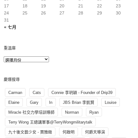
17
18
19
20
21
22
23
24
25
26
27
28
29
30
31
« 七月
重溫庫
慶爆搜尋
Carman
Cats
Connie 李玥穎 - Founder of Drip39
Elaine
Gary
In
JBS Brian 李凱賢
Louise
Miracle 社交力學培訓導師
Norman
Ryan
Terry Wong 王總講軍事@TerryWongmilitarytalk
九十後文藝少女 - 賈雅緻
何啟明
何爵天導演