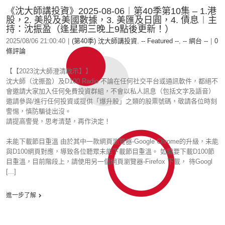
《沈大師講投資》2025-08-06︱第40季第10集 – 1.港
股，2. 美股及美國數據，3. 美匯及日圓，4. 債息︱主
持：沈振盈（逢星期三晚上9點後更新！）
2025/08/06 21:00:40
|
(第40季) 沈大師講投資
,
-- Featured --
,
-- 網台 --
|
0
條評論
【【2023沈大師澄清啟示】】
沈大師（沈振盈）及D100 Radio 不論在任何社交平台或通訊軟件，都絕不
會邀請大家加入任何免費投資群組，不會以私人訊息（包括文字及語音）
邀請參與/進行任何投資或提供「爆升股」之類的股票號碼，敬請各位時刻
警惕，慎防騙徒出沒。
請提高警覺，思考清楚，再作決定！
未能下載節目重溫 由於其中一款網頁瀏覽器-Google Chrome的升級，未能
與D100網頁對應，導致各位聽眾未能下載節目重溫。 如需要下載D100節
目重溫，目前階段上，請使用另一個網頁瀏覽器-Firefox 下載， 待Googl
[...]
進一步了解