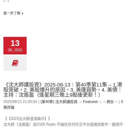
進一步了解
13
08, 2025
《沈大師講投資》2025-08-13︱第40季第11集 – 1.港
股突破，2. 美股爆升的原因，3. 美匯弱勢，4. 美債︱
主持：沈振盈（逢星期三晚上9點後更新！）
2025/08/13 21:00:04
|
(第40季) 沈大師講投資
,
-- Featured --
,
-- 網台 --
|
0
條評論
【【2023沈大師澄清啟示】】
沈大師（沈振盈）及D100 Radio 不論在任何社交平台或通訊軟件，都絕不