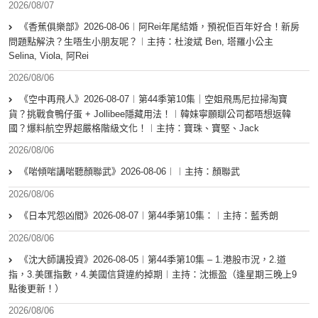
2026/08/07
《香蕉俱樂部》2026-08-06︱阿Rei年尾結婚，預祝佢百年好合！新房
問題點解決？生唔生小朋友呢？︱主持：杜浚斌 Ben, 塔羅小公主
Selina, Viola, 阿Rei
2026/08/06
《空中再飛人》2026-08-07︱第44季第10集｜空姐飛馬尼拉掃淘寶
貨？挑戰食鴨仔蛋 + Jollibee隱藏用法！︱韓妹寧願瞓公司都唔想返韓
國？爆料航空界超嚴格階級文化！︱主持：寶珠、寶堅、Jack
2026/08/06
《啱傾啱講啱聽顏聯武》2026-08-06︱︱主持：顏聯武
2026/08/06
《日本咒怨凶間》2026-08-07︱第44季第10集：︱主持：藍秀朗
2026/08/06
《沈大師講投資》2026-08-05︱第44季第10集 – 1.港股市況，2.道
指，3.美匯指數，4.美國信貸違約掉期︱主持：沈振盈（逢星期三晚上9
點後更新！）
2026/08/06