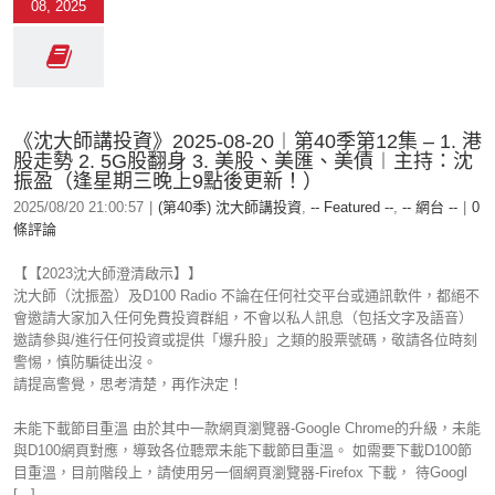
08, 2025
《沈大師講投資》2025-08-20︱第40季第12集 – 1. 港
股走勢 2. 5G股翻身 3. 美股、美匯、美債︱主持：沈
振盈（逢星期三晚上9點後更新！）
2025/08/20 21:00:57
|
(第40季) 沈大師講投資
,
-- Featured --
,
-- 網台 --
|
0
條評論
【【2023沈大師澄清啟示】】
沈大師（沈振盈）及D100 Radio 不論在任何社交平台或通訊軟件，都絕不
會邀請大家加入任何免費投資群組，不會以私人訊息（包括文字及語音）
邀請參與/進行任何投資或提供「爆升股」之類的股票號碼，敬請各位時刻
警惕，慎防騙徒出沒。
請提高警覺，思考清楚，再作決定！
未能下載節目重溫 由於其中一款網頁瀏覽器-Google Chrome的升級，未能
與D100網頁對應，導致各位聽眾未能下載節目重溫。 如需要下載D100節
目重溫，目前階段上，請使用另一個網頁瀏覽器-Firefox 下載， 待Googl
[...]