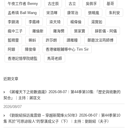
午夜工作者 Benny
古庄辰
古立
吳佩孚
基哥
孟希璘 Ball Mang
宋浩暉
康常治
張曉嵐
朱利安
李錦鴻
李鑑峰
梁天琦
楊偉倫
湯寳如
瘋中三子
羅倫斯
羅海憫
葉家寶
薛影儀 - 阿儀
藍精靈
蝌蚪
許莎朗
譚雁瞳
鄭遨汶法筠師傅
阿銀
陳俊偉
香港催眠輔導中心 Tim Sir
香港記憶學院總監
馬哥老師
近期文章
《蔣權天下之術數通識》2026-08-07︱第44季第10集:「歴史與術數的
契合」｜主持：蔣匡文
2026/08/07
《劉銳紹採訪風雲錄 – 穿越新聞烽火50年》2026-08-07︱第44季第10
集 死於”可原諒殺人“的黎漢成父子（下）︱主持：劉銳紹（夫子）