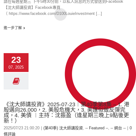
請在每週星期三 下午5時30分前，以私人訊息的方式發送到Facebook
【沈大師講投資】Facebook專頁
（ https://www.facebook.com/D100LouieInvestment [...]
進一步了解
23
07, 2025
《沈大師講投資》2025-07-23︱第40季第8集 – 1. 港
股邁向26,000，2. 美股危機大，3. 美匯似做反彈完
成，4. 美債 ︱主持：沈振盈（逢星期三晚上9點後更
新！）
2025/07/23 21:00:20
|
(第40季) 沈大師講投資
,
-- Featured --
,
-- 網台 --
|
0
條評論