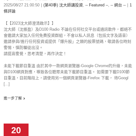
2025/08/27 21:00:50
|
(第40季) 沈大師講投資
,
-- Featured --
,
-- 網台 --
|
1
條評論
【【2023沈大師澄清啟示】】
沈大師（沈振盈）及D100 Radio 不論在任何社交平台或通訊軟件，都絕不
會邀請大家加入任何免費投資群組，不會以私人訊息（包括文字及語音）
邀請參與/進行任何投資或提供「爆升股」之類的股票號碼，敬請各位時刻
警惕，慎防騙徒出沒。
請提高警覺，思考清楚，再作決定！
未能下載節目重溫 由於其中一款網頁瀏覽器-Google Chrome的升級，未能
與D100網頁對應，導致各位聽眾未能下載節目重溫。 如需要下載D100節
目重溫，目前階段上，請使用另一個網頁瀏覽器-Firefox 下載， 待Googl
[...]
進一步了解
20