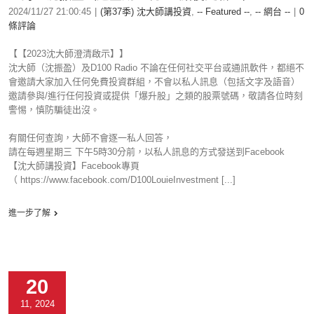
2024/11/27 21:00:45
|
(第37季) 沈大師講投資
,
-- Featured --
,
-- 網台 --
|
0
條評論
【【2023沈大師澄清啟示】】
沈大師（沈振盈）及D100 Radio 不論在任何社交平台或通訊軟件，都絕不
會邀請大家加入任何免費投資群組，不會以私人訊息（包括文字及語音）
邀請參與/進行任何投資或提供「爆升股」之類的股票號碼，敬請各位時刻
警惕，慎防騙徒出沒。
有關任何查詢，大師不會逐一私人回答，
請在每週星期三 下午5時30分前，以私人訊息的方式發送到Facebook
【沈大師講投資】Facebook專頁
（ https://www.facebook.com/D100LouieInvestment [...]
進一步了解
20
11, 2024