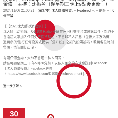
金價︱主持：沈振盈（逢星期三晚上9點後更新！）
2024/11/06 21:00:21
|
(第37季) 沈大師講投資
,
-- Featured --
,
-- 網台 --
|
0
條評論
【【2023沈大師澄清啟示】】
沈大師（沈振盈）及D100 Radio 不論在任何社交平台或通訊軟件，都絕不
會邀請大家加入任何免費投資群組，不會以私人訊息（包括文字及語音）
邀請參與/進行任何投資或提供「爆升股」之類的股票號碼，敬請各位時刻
警惕，慎防騙徒出沒。
有關任何查詢，大師不會逐一私人回答，
請在每週星期三 下午5時30分前，以私人訊息的方式發送到Facebook
【沈大師講投資】Facebook專頁
（ https://www.facebook.com/D100LouieInvestment [...]
進一步了解
30