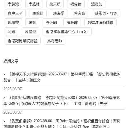
李錦鴻
李鑑峰
梁天琦
楊偉倫
湯寳如
瘋中三子
羅倫斯
羅海憫
葉家寶
薛影儀 - 阿儀
藍精靈
蝌蚪
許莎朗
譚雁瞳
鄭遨汶法筠師傅
阿銀
陳俊偉
香港催眠輔導中心 Tim Sir
香港記憶學院總監
馬哥老師
近期文章
《蔣權天下之術數通識》2026-08-07︱第44季第10集:「歴史與術數的
契合」｜主持：蔣匡文
2026/08/07
《劉銳紹採訪風雲錄 – 穿越新聞烽火50年》2026-08-07︱第44季第10
集 死於”可原諒殺人“的黎漢成父子（下）︱主持：劉銳紹（夫子）
2026/08/07
《香蕉俱樂部》2026-08-06︱阿Rei年尾結婚，預祝佢百年好合！新房
問題點解決？生唔生小朋友呢？︱主持：杜浚斌 Ben, 塔羅小公主