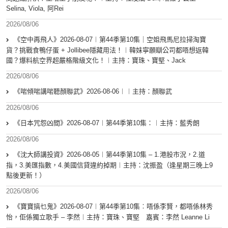
Selina, Viola, 阿Rei
2026/08/06
《空中再飛人》2026-08-07︱第44季第10集｜空姐飛馬尼拉掃淘寶
貨？挑戰食鴨仔蛋 + Jollibee隱藏用法！︱韓妹寧願瞓公司都唔想返韓
國？爆料航空界超嚴格階級文化！︱主持：寶珠、寶堅、Jack
2026/08/06
《啱傾啱講啱聽顏聯武》2026-08-06︱︱主持：顏聯武
2026/08/06
《日本咒怨凶間》2026-08-07︱第44季第10集：︱主持：藍秀朗
2026/08/06
《沈大師講投資》2026-08-05︱第44季第10集 – 1.港股市況，2.道
指，3.美匯指數，4.美國信貸違約掉期︱主持：沈振盈（逢星期三晚上9
點後更新！）
2026/08/06
《寶寶搞乜鬼》2026-08-07︱第44季第10集︰唔係李賢，都唔係林秀
怡，佢係獨立歌手 – 李然︱主持：寶珠、寶堅 嘉賓：李然 Leanne Li