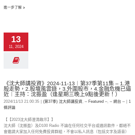
進一步了解
13
11, 2024
《沈大師講投資》2024-11-13︱第37季第11集 – 1.港
股走勢，2.股壇風雲錄，3.外圍股市，4.金融危機已逼
近︱主持：沈振盈（逢星期三晚上9點後更新！）
2024/11/13 21:00:35
|
(第37季) 沈大師講投資
,
-- Featured --
,
-- 網台 --
|
1
條評論
【【2023沈大師澄清啟示】】
沈大師（沈振盈）及D100 Radio 不論在任何社交平台或通訊軟件，都絕不
會邀請大家加入任何免費投資群組，不會以私人訊息（包括文字及語音）