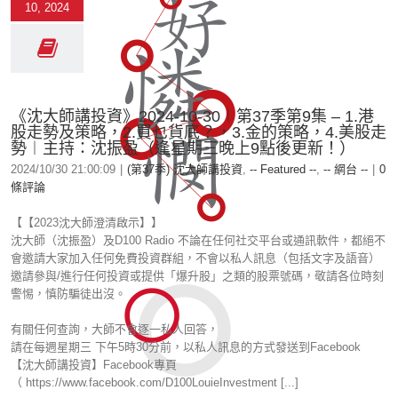
10, 2024
《沈大師講投資》2024-10-30︱第37季第9集 – 1.港
股走勢及策略，2.買乜貨底？，3.金的策略，4.美股走
勢︱主持：沈振盈（逢星期三晚上9點後更新！）
2024/10/30 21:00:09
|
(第37季) 沈大師講投資
,
-- Featured --
,
-- 網台 --
|
0
條評論
【【2023沈大師澄清啟示】】
沈大師（沈振盈）及D100 Radio 不論在任何社交平台或通訊軟件，都絕不
會邀請大家加入任何免費投資群組，不會以私人訊息（包括文字及語音）
邀請參與/進行任何投資或提供「爆升股」之類的股票號碼，敬請各位時刻
警惕，慎防騙徒出沒。
有關任何查詢，大師不會逐一私人回答，
請在每週星期三 下午5時30分前，以私人訊息的方式發送到Facebook
【沈大師講投資】Facebook專頁
（ https://www.facebook.com/D100LouieInvestment [...]