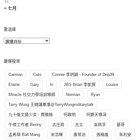
31
« 七月
重溫庫
慶爆搜尋
Carman
Cats
Connie 李玥穎 - Founder of Drip39
Elaine
Gary
In
JBS Brian 李凱賢
Louise
Miracle 社交力學培訓導師
Norman
Ryan
Terry Wong 王總講軍事@TerryWongmilitarytalk
九十後文藝少女 - 賈雅緻
何啟明
何爵天導演
午夜工作者 Benny
古庄辰
古立
吳佩孚
基哥
孟希璘 Ball Mang
宋浩暉
康常治
張曉嵐
朱利安