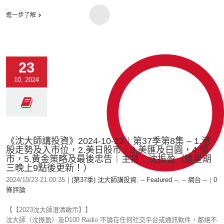
進一步了解
23
10, 2024
《沈大師講投資》2024-10-23︱第37季第8集 – 1.港
股走勢及入市位，2.美日股市，3.美匯及日圓，4.債
市，5.黃金策略及最後忠告︱主持：沈振盈（逢星期
三晚上9點後更新！）
2024/10/23 21:00:35
|
(第37季) 沈大師講投資
,
-- Featured --
,
-- 網台 --
|
0
條評論
【【2023沈大師澄清啟示】】
沈大師（沈振盈）及D100 Radio 不論在任何社交平台或通訊軟件，都絕不