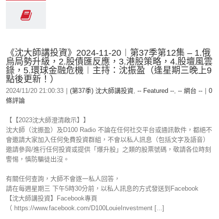
《沈大師講投資》2024-11-20︱第37季第12集 – 1.俄
烏局勢升級，2.股債匯反應，3.港股策略，4.股壇風雲
錄，5.環球金融危機︱主持：沈振盈（逢星期三晚上9
點後更新！）
2024/11/20 21:00:33
|
(第37季) 沈大師講投資
,
-- Featured --
,
-- 網台 --
|
0
條評論
【【2023沈大師澄清啟示】】
沈大師（沈振盈）及D100 Radio 不論在任何社交平台或通訊軟件，都絕不
會邀請大家加入任何免費投資群組，不會以私人訊息（包括文字及語音）
邀請參與/進行任何投資或提供「爆升股」之類的股票號碼，敬請各位時刻
警惕，慎防騙徒出沒。
有關任何查詢，大師不會逐一私人回答，
請在每週星期三 下午5時30分前，以私人訊息的方式發送到Facebook
【沈大師講投資】Facebook專頁
（ https://www.facebook.com/D100LouieInvestment [...]