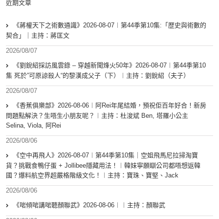
近期文章
《蔣權天下之術數通識》2026-08-07︱第44季第10集:「歴史與術數的
契合」｜主持：蔣匡文
2026/08/07
《劉銳紹採訪風雲錄 – 穿越新聞烽火50年》2026-08-07︱第44季第10
集 死於”可原諒殺人“的黎漢成父子（下）︱主持：劉銳紹（夫子）
2026/08/07
《香蕉俱樂部》2026-08-06︱阿Rei年尾結婚，預祝佢百年好合！新房
問題點解決？生唔生小朋友呢？︱主持：杜浚斌 Ben, 塔羅小公主
Selina, Viola, 阿Rei
2026/08/06
《空中再飛人》2026-08-07︱第44季第10集｜空姐飛馬尼拉掃淘寶
貨？挑戰食鴨仔蛋 + Jollibee隱藏用法！︱韓妹寧願瞓公司都唔想返韓
國？爆料航空界超嚴格階級文化！︱主持：寶珠、寶堅、Jack
2026/08/06
《啱傾啱講啱聽顏聯武》2026-08-06︱︱主持：顏聯武