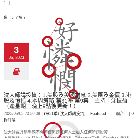
[...]
進一步了解
3
05, 2023
沈大師講投資：1.美股及美國議息 2.美匯及金價 3.港
股及恒指 4.本周策略 第31季 第9集 主持：沈振盈
（逢星期三晚上9點後更新！）
2023/05/03 20:30:09
|
(第31季) 沈大師講投資
,
-- Featured --
,
-- 網台 --
|
0
條評論
沈大師或其助手絕不會隨便邀請任何人士加入任何所謂投資