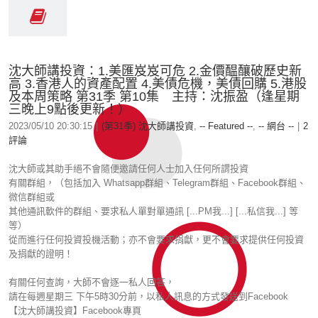
沈大師講投資：1.美匯岌岌可危 2.金價醖釀破歷史新
高 3.香港人的資產配置 4.美債危機，美債回購 5.港股
及本周策略 第31季 第10集 主持：沈振盈（逢星期
三晚上9點後更新！）
2023/05/10 20:30:15
|
(第31季) 沈大師講投資
,
-- Featured --
,
-- 網台 --
|
2
評論
沈大師或其助手絕不會隨便邀請任何人士加入任何所謂投資
有關群組，（包括加入 Whatsapp群組、Telegram群組、Facebook群組、
微信群組或
其他通訊軟件的群組、要求私人單對單通訊 [...PM我...] [...私信我...] 等
等）
從而進行任何投資投機活動；亦不會要求捐獻，更不會要求提供任何投資
及捐獻的證明！
有關任何查詢，大師不會逐一私人回答，
請在每週星期三 下午5時30分前，以私人訊息的方式發送到Facebook
【沈大師講投資】Facebook專頁