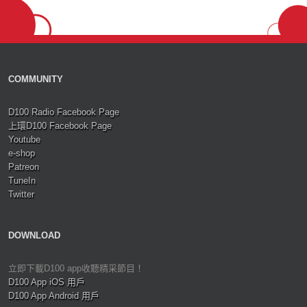
COMMUNITY
D100 Radio Facebook Page
上環D100 Facebook Page
Youtube
e-shop
Patreon
TuneIn
Twitter
DOWNLOAD
立即下載D100 app收聽精采節目！
D100 App iOS 用戶
D100 App Android 用戶