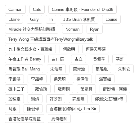
Carman
Cats
Connie 李玥穎 - Founder of Drip39
Elaine
Gary
In
JBS Brian 李凱賢
Louise
Miracle 社交力學培訓導師
Norman
Ryan
Terry Wong 王總講軍事@TerryWongmilitarytalk
九十後文藝少女 - 賈雅緻
何啟明
何爵天導演
午夜工作者 Benny
古庄辰
古立
吳佩孚
基哥
孟希璘 Ball Mang
宋浩暉
康常治
張曉嵐
朱利安
李錦鴻
李鑑峰
梁天琦
楊偉倫
湯寳如
瘋中三子
羅倫斯
羅海憫
葉家寶
薛影儀 - 阿儀
藍精靈
蝌蚪
許莎朗
譚雁瞳
鄭遨汶法筠師傅
阿銀
陳俊偉
香港催眠輔導中心 Tim Sir
香港記憶學院總監
馬哥老師