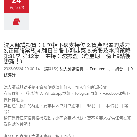
24
05, 2023
沈大師講投資：1.恒指下破支持位 2.資產配置的威力
3.正確股票觀 4.韓日台股市割韭菜 5.美股及本周策略
第31季 第12集 主持：沈振盈（逢星期三晚上9點後
更新！）
2023/05/24 20:30:14
|
(第31季) 沈大師講投資
,
-- Featured --
,
-- 網台 --
|
0
條評論
沈大師或其助手絕不會隨便邀請任何人士加入任何所謂投資
有關群組，（包括加入 Whatsapp群組、Telegram群組、Facebook群組、
微信群組或
其他通訊軟件的群組、要求私人單對單通訊 [...PM我...] [...私信我...] 等
等）
從而進行任何投資投機活動；亦不會要求捐獻，更不會要求提供任何投資
及捐獻的證明！
有關任何查詢，大師不會逐一私人回答，