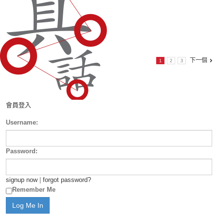
下一個
1
2
3
會員登入
Username:
Password:
signup now
|
forgot password?
Remember Me