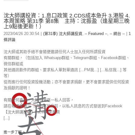
沈大師講投資：1.息口政策 2.CDS成本急升 3.港股 4.
本周策略 第31季 第8集 主持：沈振盈（逢星期三晚
上9點後更新！）
2023/04/26 20:30:54
|
(第31季) 沈大師講投資
,
-- Featured --
,
-- 網台 --
|
1
條評論
沈大師或其助手絕不會隨便邀請任何人士加入任何所謂投資
有關群組，（包括加入 Whatsapp群組、Telegram群組、Facebook群組、
微信群組或
其他通訊軟件的群組、要求私人單對單通訊 [...PM我...] [...私信我...] 等
等）
從而進行任何投資投機活動；亦不會要求捐獻，更不會要求提供任何投資
及捐獻的證明！
有關任何查詢，大師不會逐一私人回答，
請在每週星期三 下午5時30分前，以私人訊息的方式發送到Facebook
【沈大師講投資】Facebook專頁
[...]
進一步了解