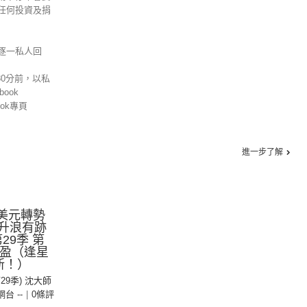
任何投資及捐
逐一私人回
30分前，以私
ook
ok專頁
進一步了解
.美元轉勢
股升浪有跡
29季 第
振盈（逢星
新！）
第29季) 沈大師
 網台 --
|
0條評