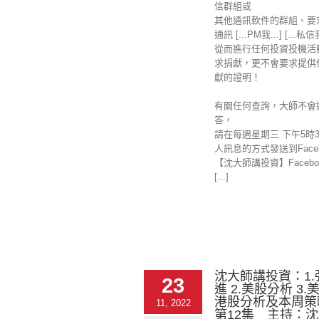
信群組或
其他通訊軟件的群組、要
通訊 [...PM我...] [...私
從而進行任何投資投機活
求捐獻，更不會要求提供
獻的證明！
有關任何查詢，大師不會
答，
請在每週星期三 下午5時
人訊息的方式發送到Faceb
【沈大師講投資】Facebo
[...]
沈大師講投資：1
23
進 2.美股分析 3.
港股分析及本周策略
11, 2022
第12集 主持：