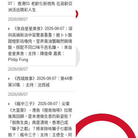
07｜ 香港01 老齡化新視角 在高齡亞
洲活出精彩人生
2026/08/07
《來自星星美食》2026-08-07︱深
圳高端新派中菜驚喜重重！脆卜卜酸
甜燈影咕嚕肉，堂弄黃油蟹黯然銷魂
飯，搭配不同口味干邑名釀。︱來自
星星美食︱主持：陳俊偉 嘉賓：
Philip Fung
2026/08/07
《西城故事》2026-08-07︱第44季
第10集 ︱主持：沈西城
2026/08/07
《瘋中三子》 2026-08-07｜尖東
《大富豪》、港島《檀島咖啡》拉閘
後再回歸，是本港做生意的新姿態？
「假救生員」再度湧現，香港已成
「騙子之都」？將來除咗騙子乜都係
假？｜瘋中三子｜主持：王德全、阿