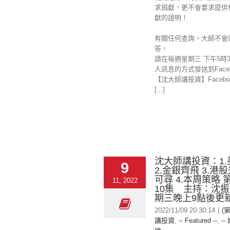
求捐獻，更不會要求提供
獻的證明！
有關任何查詢，大師不會
答，
請在每週星期三 下午5時
人訊息的方式發送到Faceb
【沈大師講投資】Facebo
[...]
沈大師講投資：1
9
2.金銀齊飛 3.港
可尋 4.本周策略 第
11, 2022
10集 主持：沈
期三晚上9點後更
2022/11/09 20:30:14
|
(
講投資
,
-- Featured --
,
--