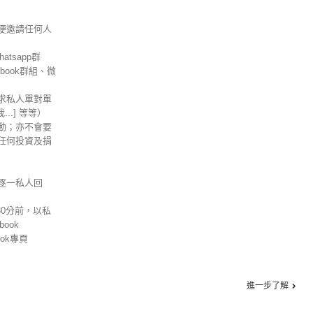
便邀請任何人
tsapp群
ebook群組、微
求私人單對單
信我...] 等等）
動；亦不會要
任何投資及捐
逐一私人回
30分前，以私
ook
ok專頁
進一步了解