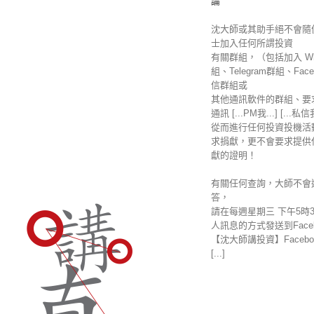
論
沈大師或其助手絕不會隨
士加入任何所謂投資
有關群組，（包括加入 Wha
組、Telegram群組、Fac
信群組或
其他通訊軟件的群組、要
通訊 [...PM我...] [...私
從而進行任何投資投機活
求捐獻，更不會要求提供
獻的證明！
有關任何查詢，大師不會
答，
請在每週星期三 下午5時
人訊息的方式發送到Faceb
【沈大師講投資】Facebo
[...]