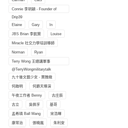
Connie 李玥穎 - Founder of
Drip39
Elaine
Gary
In
JBS Brian 李凱賢
Louise
Miracle 社交力學培訓導師
Norman
Ryan
Terry Wong 王總講軍事
@TerryWongmilitarytalk
九十後文藝少女 - 賈雅緻
何啟明
何爵天導演
午夜工作者 Benny
古庄辰
古立
吳佩孚
基哥
孟希璘 Ball Mang
宋浩暉
康常治
張曉嵐
朱利安