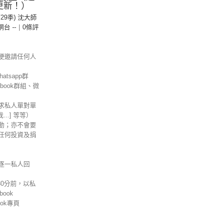
更新！）
第29季) 沈大師
 網台 --
|
0條評
便邀請任何人
tsapp群
ebook群組、微
求私人單對單
信我...] 等等）
動；亦不會要
任何投資及捐
逐一私人回
30分前，以私
ook
ok專頁