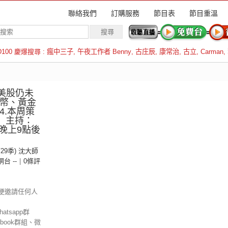
聯絡我們
訂購服務
節目表
節目重溫
D100 慶爆搜尋 :
瘋中三子
,
午夜工作者 Benny
,
古庄辰
,
康常治
,
古立
,
Carman
,
羅倫斯
.美股仍未
民幣、黃金
4.本周策
集 主持：
晚上9點後
第29季) 沈大師
 網台 --
|
0條評
便邀請任何人
tsapp群
ebook群組、微