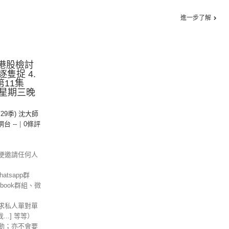
進一步了解
.港股檢討
逐隻捉 4.
 第11集
星期三晚
第29季) 沈大師
 網台 --
|
0條評
便邀請任何人
tsapp群
ebook群組、微
求私人單對單
信我...] 等等）
動；亦不會要