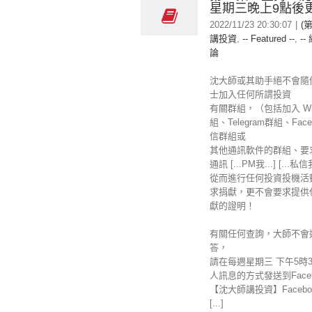
星期三晚上9點後
2022/11/23 20:30:07
|
(
講投資
,
-- Featured --
,
--
論
沈大師或其助手絕不會隨
士加入任何所謂投資
有關群組，（包括加入 Wha
組、Telegram群組、Fac
信群組或
其他通訊軟件的群組、要
通訊 [...PM我...] [...私
從而進行任何投資投機活
求捐獻，更不會要求提供
獻的證明！
有關任何查詢，大師不會
答，
請在每週星期三 下午5時
人訊息的方式發送到Faceb
【沈大師講投資】Facebo
[...]