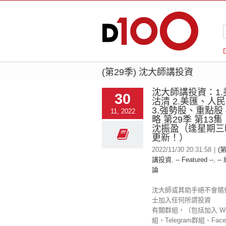
(第29季) 沈大師講投資
沈大師講投資：1
30
沽清 2.美匯、人
3.強勢股、重點股 
11, 2022
略 第29季 第13
沈振盈（逢星期三
更新！）
2022/11/30 20:31:58
|
(
講投資
,
-- Featured --
,
--
論
沈大師或其助手絕不會隨
士加入任何所謂投資
有關群組，（包括加入 Wha
組、Telegram群組、Fac