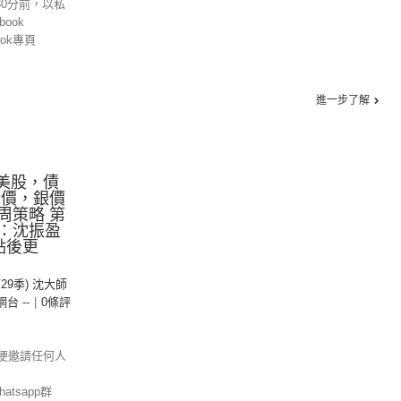
30分前，以私
ook
ok專頁
進一步了解
.美股，債
.金價，銀價
本周策略 第
持：沈振盈
點後更
第29季) 沈大師
 網台 --
|
0條評
便邀請任何人
tsapp群