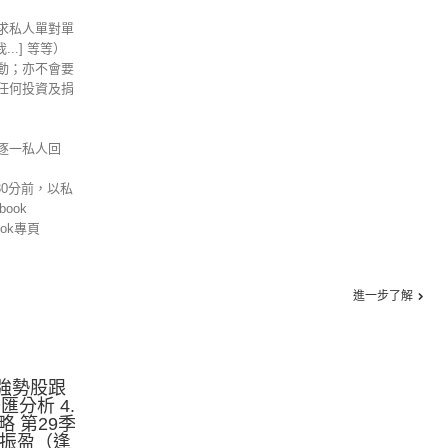
求私人單對單
信我...] 等等）
動；亦不會要
任何投資及捐
逐一私人回
30分前，以私
ook
ok專頁
進一步了解
.強勢股跟
美匯分析 4.
 第29季
沈振盈（逢