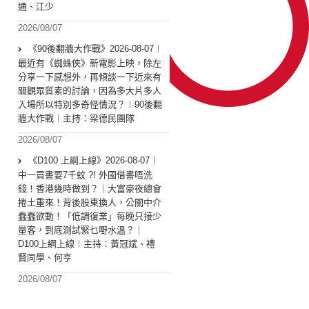
通、江少
2026/08/07
《90後翻牆大作戰》2026-08-07︱
最近有《蜘蛛俠》新電影上映，除左
分享一下感想外，再傾談一下近來有
關觀眾質素的討論，因為多大片多人
入場所以特別多奇怪情況？︱90後翻
牆大作戰︱主持：梁德民團隊
2026/08/07
《D100 上綱上線》2026-08-07｜
中一買書要7千蚊 ?! 外國借書唔洗
錢！香港幾時做到？｜大富豪夜總會
捲土重來！背後股東換人，公關中介
蠢蠢欲動！「低調復業」每晚只接少
量客，到底測試緊乜嘢水溫？｜
D100上綱上線︱主持：黃冠斌、禮
賢同學、何亨
2026/08/07