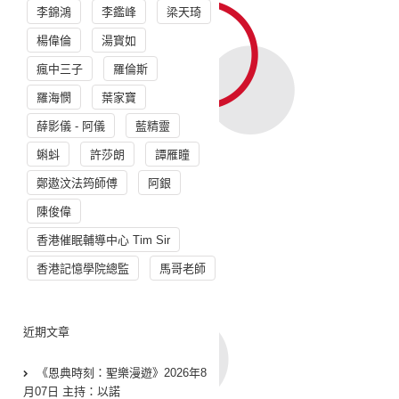
李錦鴻
李鑑峰
梁天琦
楊偉倫
湯寳如
瘋中三子
羅倫斯
羅海憫
葉家寶
薛影儀 - 阿儀
藍精靈
蝌蚪
許莎朗
譚雁瞳
鄭遨汶法筠師傅
阿銀
陳俊偉
香港催眠輔導中心 Tim Sir
香港記憶學院總監
馬哥老師
近期文章
《恩典時刻：聖樂漫遊》2026年8
月07日 主持：以諾