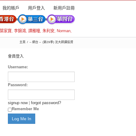
我的賬戶
用戶登入
新用戶註冊
葉家寶
,
李錦鴻
,
譚雁瞳
,
朱利安
,
Norman
,
主頁
-- 網台 --
(第29季) 沈大師講投資
會員登入
Username:
Password:
signup now
|
forgot password?
Remember Me