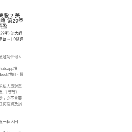
股 2.美
策略 第29季
振盈
第29季) 沈大師
 網台 --
|
0條評
便邀請任何人
tsapp群
ebook群組、微
求私人單對單
信我...] 等等）
動；亦不會要
任何投資及捐
逐一私人回