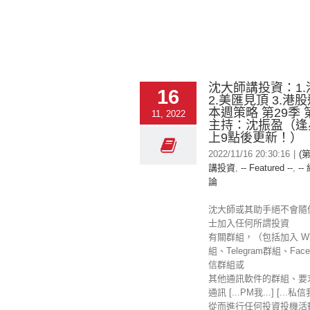
沈大師講投資：1
16
2.美匯見頂 3.港股
本週策略 第29季
11, 2022
主持：沈振盈（逢
上9點後更新！）
2022/11/16 20:30:16
|
(
講投資
,
-- Featured --
,
--
論
沈大師或其助手絕不會隨
士加入任何所謂投資
有關群組，（包括加入 Wha
組、Telegram群組、Fac
信群組或
其他通訊軟件的群組、要
通訊 [...PM我...] [...私
從而進行任何投資投機活