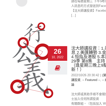
請在每週星期三 下午5時
人訊息的方式發送到Faceb
【沈大師講投資】Facebo
[...]
沈大師講投資：1
26
息 2.美匯轉勢 3
4.恒指及港股 5.
10, 2022
29季 第8集 主
（逢星期三晚上9
新！）
2022/10/26 20:30:42
|
(
講投資
,
-- Featured --
,
--
論
沈大師或其助手絕不會隨
士加入任何所謂投資
有關群組，（包括加入 Wha