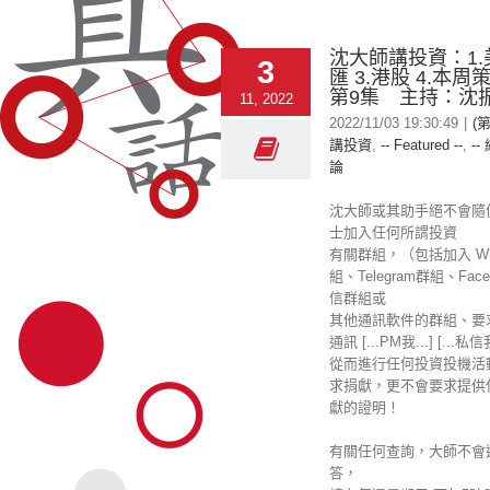
沈大師講投資：1.美
3
匯 3.港股 4.本周
第9集 主持：沈
11, 2022
2022/11/03 19:30:49
|
(
講投資
,
-- Featured --
,
--
論
沈大師或其助手絕不會隨
士加入任何所謂投資
有關群組，（包括加入 Wha
組、Telegram群組、Fac
信群組或
其他通訊軟件的群組、要
通訊 [...PM我...] [...私
從而進行任何投資投機活
求捐獻，更不會要求提供
獻的證明！
有關任何查詢，大師不會
答，