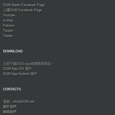
D100 Radio Facebook Page
上環D100 Facebook Page
Youtube
e-shop
Patreon
TuneIn
Twitter
DOWNLOAD
立即下載D100 app收聽精采節目！
D100 App iOS 用戶
D100 App Android 用戶
CONTACTS
電郵 :
info@d100.net
關於我們
聯絡我們