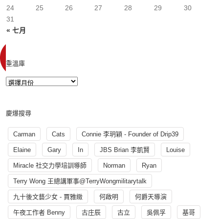
24
25
26
27
28
29
30
31
« 七月
重溫庫
慶爆搜尋
Carman
Cats
Connie 李玥穎 - Founder of Drip39
Elaine
Gary
In
JBS Brian 李凱賢
Louise
Miracle 社交力學培訓導師
Norman
Ryan
Terry Wong 王總講軍事@TerryWongmilitarytalk
九十後文藝少女 - 賈雅緻
何啟明
何爵天導演
午夜工作者 Benny
古庄辰
古立
吳佩孚
基哥