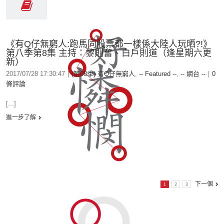
《有Q仔無窮人:跑馬同股票都一樣係大陸人玩晒?!》
第八季第8集 主持：黎則奮、白戶則道（逢星期六更
新）
2017/07/28 17:30:47
|
(第08季) 有Q仔無窮人
,
-- Featured --
,
-- 網台 --
|
0
條評論
[...]
進一步了解
下一個
1
2
3