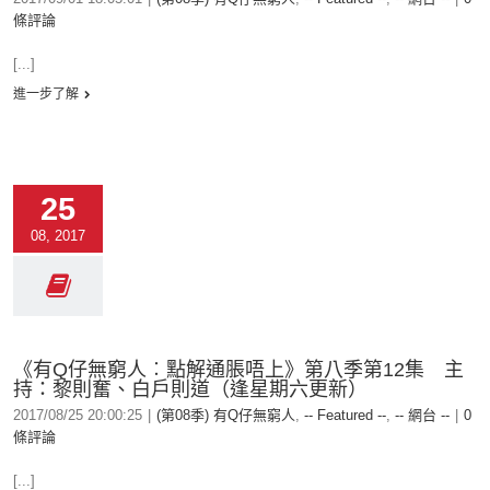
條評論
[...]
進一步了解
25
08, 2017
《有Q仔無窮人︰點解通脹唔上》第八季第12集 主
持：黎則奮、白戶則道（逢星期六更新）
2017/08/25 20:00:25
|
(第08季) 有Q仔無窮人
,
-- Featured --
,
-- 網台 --
|
0
條評論
[...]