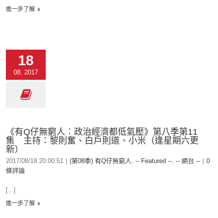
進一步了解
18
08, 2017
《有Q仔無窮人︰政治經濟都低氣壓》第八季第11
集 主持：黎則奮、白戶則道、小米（逢星期六更
新）
2017/08/18 20:00:51
|
(第08季) 有Q仔無窮人
,
-- Featured --
,
-- 網台 --
|
0
條評論
[...]
進一步了解