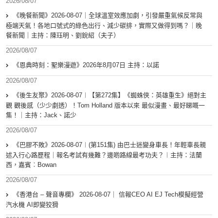
2026/08/07
《晚餐新聞》2026-08-07｜全球溫室效應加劇，引發嚴重氣候反常與
極端天氣！各地口號式的綠色出行、減少碳排，實際又做得到嗎？｜晚
餐新聞｜主持：陳珏明、劉銳紹（夫子）
2026/08/07
《恩典時刻：聖樂漫遊》2026年8月07日 主持：以諾
2026/08/07
《後生友聚》2026-08-07︱【第272集】《蜘蛛俠：英雄重生》絕對主
觀 觀後感（少少劇透）！Tom Holland 版本以來 最似漫畫、最好睇嘅一
集！｜主持：Jack、諾少
2026/08/07
《巴膠不敗》2026-08-07︱(第151集) 由巴士迷變身車長！年輕車長親
述入行心路歷程｜報名考試有幾難？邊啲路線最考功夫？︱主持：法蘭
西，嘉賓︰Bowan
2026/08/07
《香港台 – 聲音專欄》 2026-08-07｜ 信報CEO AI EJ Tech模擬經營
汽水機 AI即變狡猾