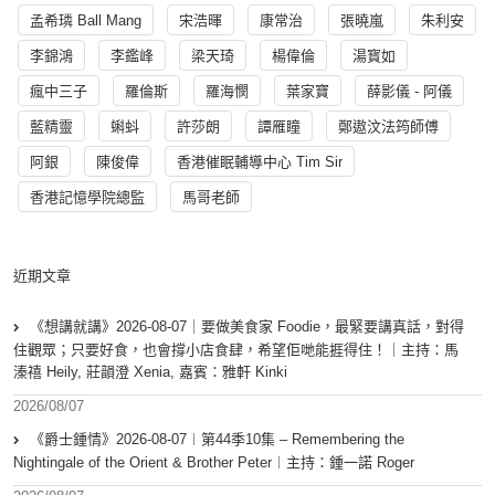
孟希璘 Ball Mang
宋浩暉
康常治
張曉嵐
朱利安
李錦鴻
李鑑峰
梁天琦
楊偉倫
湯寳如
瘋中三子
羅倫斯
羅海憫
葉家寶
薛影儀 - 阿儀
藍精靈
蝌蚪
許莎朗
譚雁瞳
鄭遨汶法筠師傅
阿銀
陳俊偉
香港催眠輔導中心 Tim Sir
香港記憶學院總監
馬哥老師
近期文章
《想講就講》2026-08-07｜要做美食家 Foodie，最緊要講真話，對得
住觀眾；只要好食，也會撐小店食肆，希望佢哋能捱得住！｜主持：馬
溱禧 Heily, 莊韻澄 Xenia, 嘉賓：雅軒 Kinki
2026/08/07
《爵士鍾情》2026-08-07︱第44季10集 – Remembering the
Nightingale of the Orient & Brother Peter︱主持：鍾一諾 Roger