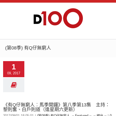
(第08季) 有Q仔無窮人
1
09, 2017
《有Q仔無窮人︰馬季開鑼》第八季第13集 主持：
黎則奮、白戶則道（逢星期六更新）
2017/09/01 18:05:01
|
(第08季) 有Q仔無窮人
,
-- Featured --
,
-- 網台 --
|
0