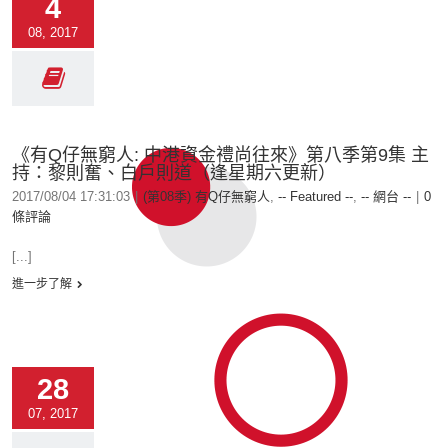
4
08, 2017
《有Q仔無窮人: 中港資金禮尚往來⁠⁠⁠⁠》第八季第9集 主
持：黎則奮、白戶則道（逢星期六更新）
2017/08/04 17:31:03
|
(第08季) 有Q仔無窮人
,
-- Featured --
,
-- 網台 --
|
0
條評論
[...]
進一步了解
28
07, 2017