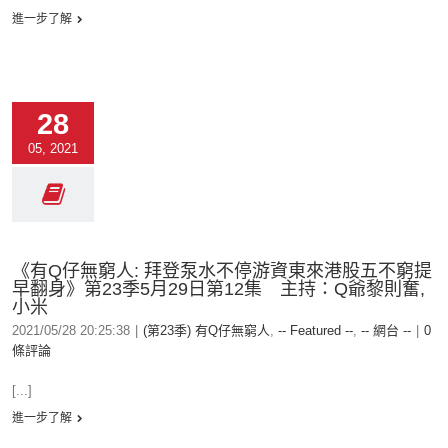
進一步了解
28
05, 2021
《有Q仔無窮人: 拜登泵水不停游資東來港股五不窮提
早翻身》第23季5月29日第12集 主持：Q爺黎則奮,
小米
2021/05/28 20:25:38
|
(第23季) 有Q仔無窮人
,
-- Featured --
,
-- 網台 --
|
0
條評論
[...]
進一步了解