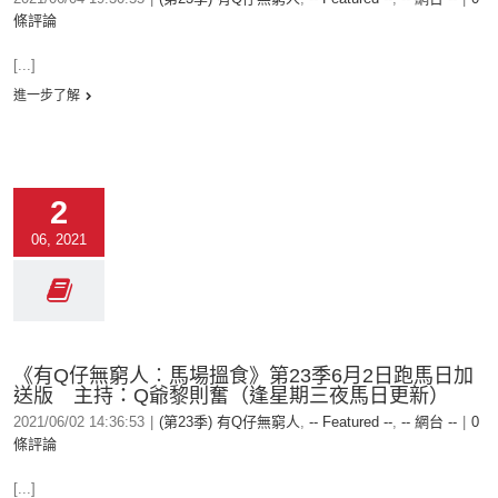
條評論
[...]
進一步了解
2
06, 2021
《有Q仔無窮人︰馬場搵食》第23季6月2日跑馬日加
送版 主持：Q爺黎則奮（逢星期三夜馬日更新）
2021/06/02 14:36:53
|
(第23季) 有Q仔無窮人
,
-- Featured --
,
-- 網台 --
|
0
條評論
[...]