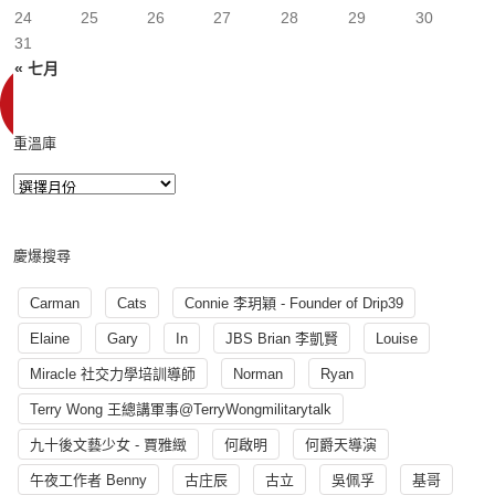
24
25
26
27
28
29
30
31
« 七月
重溫庫
慶爆搜尋
Carman
Cats
Connie 李玥穎 - Founder of Drip39
Elaine
Gary
In
JBS Brian 李凱賢
Louise
Miracle 社交力學培訓導師
Norman
Ryan
Terry Wong 王總講軍事@TerryWongmilitarytalk
九十後文藝少女 - 賈雅緻
何啟明
何爵天導演
午夜工作者 Benny
古庄辰
古立
吳佩孚
基哥