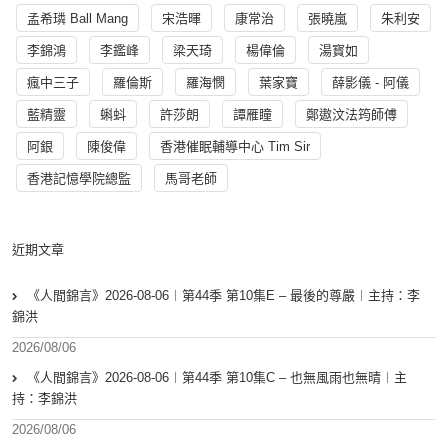
孟希璘 Ball Mang
宋浩暉
康常治
張曉嵐
朱利安
李錦鴻
李鑑峰
梁天琦
楊偉倫
湯寳如
瘋中三子
羅倫斯
羅海憫
葉家寶
薛影儀 - 阿儀
藍精靈
蝌蚪
許莎朗
譚雁瞳
鄭遨汶法筠師傅
阿銀
陳俊偉
香港催眠輔導中心 Tim Sir
香港記憶學院總監
馬哥老師
近期文章
《人間錦言》2026-08-06︱第44季 第10集E – 最後的尊嚴︱主持：李
錦洪
2026/08/06
《人間錦言》2026-08-06︱第44季 第10集C – 也無風雨也無晴︱主
持：李錦洪
2026/08/06