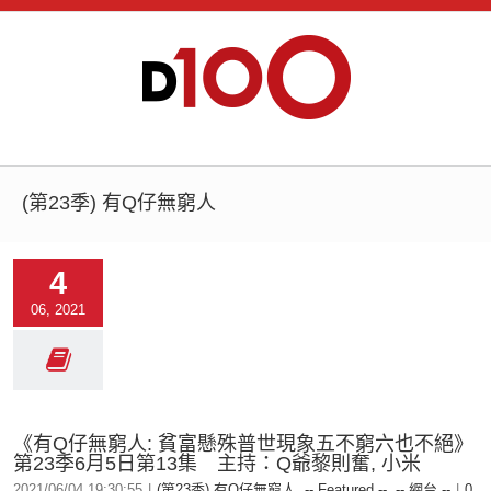
(第23季) 有Q仔無窮人
4
06, 2021
《有Q仔無窮人: 貧富懸殊普世現象五不窮六也不絕》
第23季6月5日第13集 主持：Q爺黎則奮, 小米
2021/06/04 19:30:55
|
(第23季) 有Q仔無窮人
,
-- Featured --
,
-- 網台 --
|
0