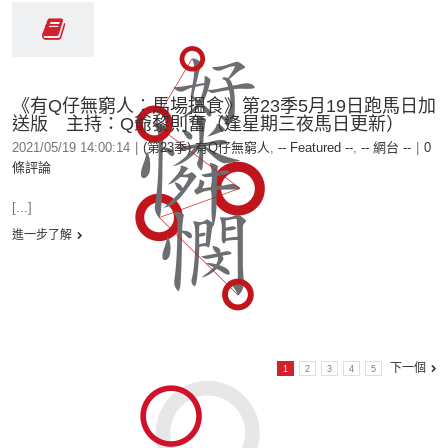
《有Q仔無窮人︰馬場搵食》第23季5月19日跑馬日加
送版 主持：Q爺黎則奮（逢星期三夜馬日更新）
2021/05/19 14:00:14
|
(第23季) 有Q仔無窮人
,
-- Featured --
,
-- 網台 --
|
0
條評論
[...]
進一步了解
下一個
1
2
3
4
5