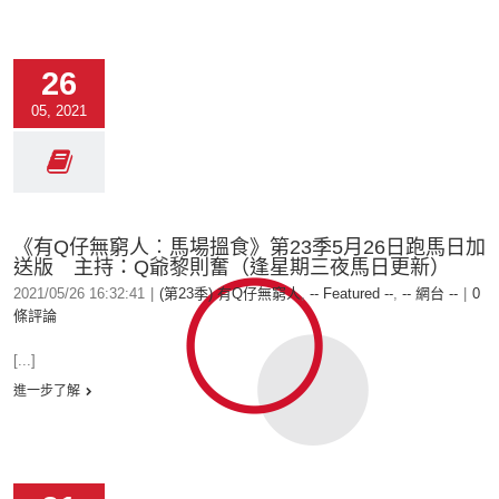
26
05, 2021
《有Q仔無窮人︰馬場搵食》第23季5月26日跑馬日加
送版 主持：Q爺黎則奮（逢星期三夜馬日更新）
2021/05/26 16:32:41
|
(第23季) 有Q仔無窮人
,
-- Featured --
,
-- 網台 --
|
0
條評論
[...]
進一步了解