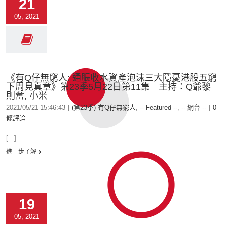
21
05, 2021
《有Q仔無窮人: 通脹收水資產泡沫三大隱憂港股五窮
下周見真章》第23季5月22日第11集 主持：Q爺黎
則奮, 小米
2021/05/21 15:46:43
|
(第23季) 有Q仔無窮人
,
-- Featured --
,
-- 網台 --
|
0
條評論
[...]
進一步了解
19
05, 2021