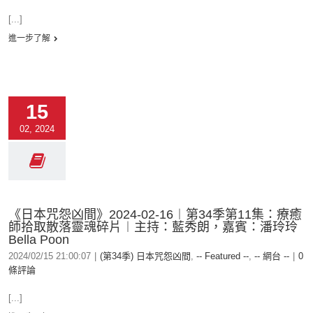
[...]
進一步了解
15
02, 2024
《日本咒怨凶間》2024-02-16︱第34季第11集：療癒
師拾取散落靈魂碎片︱主持：藍秀朗，嘉賓：潘玲玲
Bella Poon
2024/02/15 21:00:07
|
(第34季) 日本咒怨凶間
,
-- Featured --
,
-- 網台 --
|
0
條評論
[...]