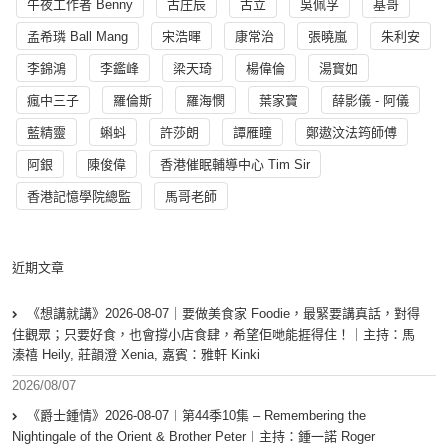
午夜工作者 Benny
古庄辰
古立
吳佩孚
基哥
孟希璘 Ball Mang
宋浩暉
康常治
張曉嵐
朱利安
李錦鴻
李鑑峰
梁天琦
楊偉倫
湯寳如
瘋中三子
羅倫斯
羅海憫
葉家寶
薛影儀 - 阿儀
藍精靈
蝌蚪
許莎朗
譚雁瞳
鄭遨汶法筠師傅
阿銀
陳俊偉
香港催眠輔導中心 Tim Sir
香港記憶學院總監
馬哥老師
近期文章
《想講就講》2026-08-07｜要做美食家 Foodie，最緊要講真話，對得
住觀眾；只要好食，也會撐小店食肆，希望佢哋能捱得住！｜主持：馬
溱禧 Heily, 莊韻澄 Xenia, 嘉賓：雅軒 Kinki
2026/08/07
《爵士鍾情》2026-08-07︱第44季10集 – Remembering the
Nightingale of the Orient & Brother Peter︱主持：鍾一諾 Roger