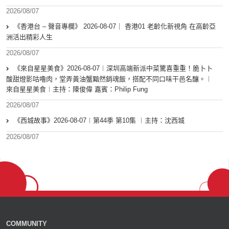
2026/08/07
《香港台 – 聲音專欄》 2026-08-07｜ 香港01 老齡化新視角 在高齡亞
洲活出精彩人生
2026/08/07
《來自星星美食》2026-08-07︱深圳高端新派中菜驚喜重重！脆卜卜
酸甜燈影咕嚕肉，堂弄黃油蟹黯然銷魂飯，搭配不同口味干邑名釀。︱
來自星星美食︱主持：陳俊偉 嘉賓：Philip Fung
2026/08/07
《西城故事》2026-08-07︱第44季 第10集 ︱主持：沈西城
2026/08/07
COMMUNITY