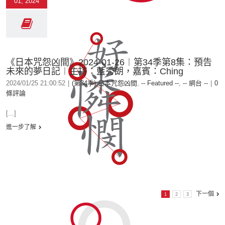
01, 2024
《日本咒怨凶間》2024-01-26︱第34季第8集：預告
未來的夢日記︱主持：藍秀朗，嘉賓：Ching
2024/01/25 21:00:52
|
(第34季) 日本咒怨凶間
,
-- Featured --
,
-- 網台 --
|
0
條評論
[...]
進一步了解
下一個
1
2
3