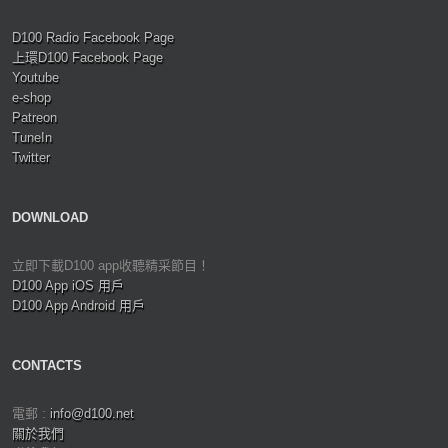
D100 Radio Facebook Page
上環D100 Facebook Page
Youtube
e-shop
Patreon
TuneIn
Twitter
DOWNLOAD
立即下載D100 app收聽精采節目！
D100 App iOS 用戶
D100 App Android 用戶
CONTACTS
電郵 :
info@d100.net
關於我們