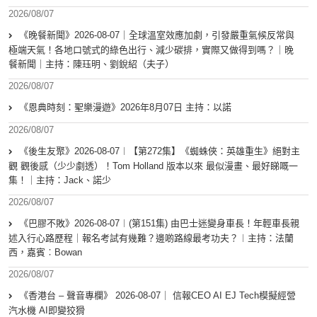
2026/08/07
《晚餐新聞》2026-08-07｜全球溫室效應加劇，引發嚴重氣候反常與
極端天氣！各地口號式的綠色出行、減少碳排，實際又做得到嗎？｜晚
餐新聞｜主持：陳珏明、劉銳紹（夫子）
2026/08/07
《恩典時刻：聖樂漫遊》2026年8月07日 主持：以諾
2026/08/07
《後生友聚》2026-08-07︱【第272集】《蜘蛛俠：英雄重生》絕對主
觀 觀後感（少少劇透）！Tom Holland 版本以來 最似漫畫、最好睇嘅一
集！｜主持：Jack、諾少
2026/08/07
《巴膠不敗》2026-08-07︱(第151集) 由巴士迷變身車長！年輕車長親
述入行心路歷程｜報名考試有幾難？邊啲路線最考功夫？︱主持：法蘭
西，嘉賓︰Bowan
2026/08/07
《香港台 – 聲音專欄》 2026-08-07｜ 信報CEO AI EJ Tech模擬經營
汽水機 AI即變狡猾