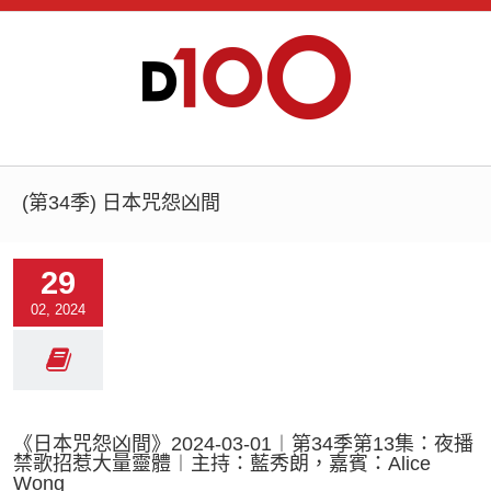
(第34季) 日本咒怨凶間
29
02, 2024
《日本咒怨凶間》2024-03-01︱第34季第13集：夜播
禁歌招惹大量靈體︱主持：藍秀朗，嘉賓：Alice
Wong