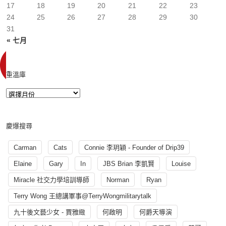
17
18
19
20
21
22
23
24
25
26
27
28
29
30
31
« 七月
重溫庫
慶爆搜尋
Carman
Cats
Connie 李玥穎 - Founder of Drip39
Elaine
Gary
In
JBS Brian 李凱賢
Louise
Miracle 社交力學培訓導師
Norman
Ryan
Terry Wong 王總講軍事@TerryWongmilitarytalk
九十後文藝少女 - 賈雅緻
何啟明
何爵天導演