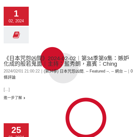
1
02, 2024
《日本咒怨凶間》2024-02-02︱第34季第9集：嫉妒
化成的般若鬼面︱主持：藍秀朗，嘉賓：Ching
2024/02/01 21:00:22
|
(第34季) 日本咒怨凶間
,
-- Featured --
,
-- 網台 --
|
0
條評論
[...]
進一步了解
25