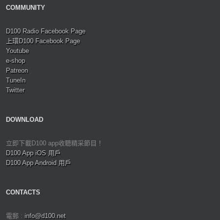
COMMUNITY
D100 Radio Facebook Page
上環D100 Facebook Page
Youtube
e-shop
Patreon
TuneIn
Twitter
DOWNLOAD
立即下載D100 app收聽精采節目！
D100 App iOS 用戶
D100 App Android 用戶
CONTACTS
電郵 :
info@d100.net