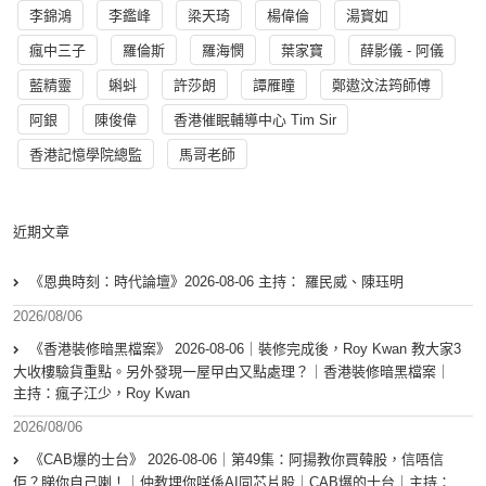
李錦鴻
李鑑峰
梁天琦
楊偉倫
湯寳如
瘋中三子
羅倫斯
羅海憫
葉家寶
薛影儀 - 阿儀
藍精靈
蝌蚪
許莎朗
譚雁瞳
鄭遨汶法筠師傅
阿銀
陳俊偉
香港催眠輔導中心 Tim Sir
香港記憶學院總監
馬哥老師
近期文章
《恩典時刻：時代論壇》2026-08-06 主持： 羅民威、陳珏明
2026/08/06
《香港裝修暗黑檔案》 2026-08-06｜裝修完成後，Roy Kwan 教大家3
大收樓驗貨重點。另外發現一屋曱甴又點處理？｜香港裝修暗黑檔案｜
主持：瘋子江少，Roy Kwan
2026/08/06
《CAB爆的士台》 2026-08-06｜第49集：阿揚教你買韓股，信唔信
佢？睇你自己喇！｜仲教埋你咩係AI同芯片股｜CAB爆的士台｜主持：