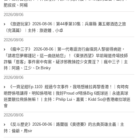
肥叔叔、阿楊
2026/08/06
《旅遊玩家》2026-08-06︱第44季第10集：兵庫縣 灘五鄉酒造之旅
（完滿篇）︱主持 : 旅遊鍾 , 小卓
2026/08/06
《瘋中三子》 2026-08-06｜第一代粵語流行曲填詞人黎彼得病逝，
「請君您夢鄉謹記，這一曲送給您」！《東張西望》早前報道骨場技師
詐騙「恩客」事件案中有案，疑涉邪教操控少女賣淫？｜瘋中三子｜主
持：阿通、江少、Dr.Binky
2026/08/06
《一齊足經Ep.110》經過今次事件，我唔想維拉再黎香港！｜有時有
啲野係唔講得，明知係唔啱丨我好Proud of唔係Big 6既球迷｜永遠真球
迷要靚位飛係無嘛！丨主持：Philip Lui、嘉賓：Kidd So@香港維拉球迷
會
2026/08/06
《反斗歷史》2026-08-06︱路蘭版《奧德賽》的古典英雄主義︱主
持：倫爺，周sir