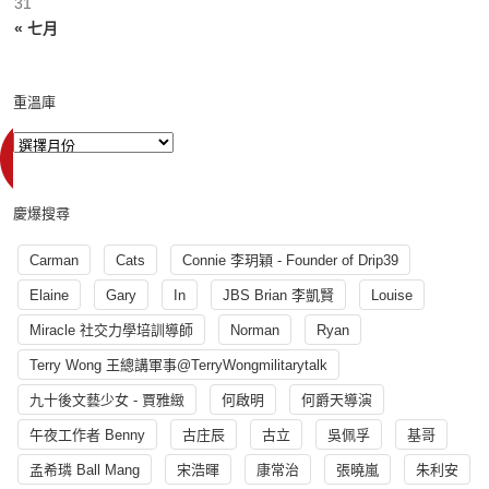
31
« 七月
重溫庫
慶爆搜尋
Carman
Cats
Connie 李玥穎 - Founder of Drip39
Elaine
Gary
In
JBS Brian 李凱賢
Louise
Miracle 社交力學培訓導師
Norman
Ryan
Terry Wong 王總講軍事@TerryWongmilitarytalk
九十後文藝少女 - 賈雅緻
何啟明
何爵天導演
午夜工作者 Benny
古庄辰
古立
吳佩孚
基哥
孟希璘 Ball Mang
宋浩暉
康常治
張曉嵐
朱利安