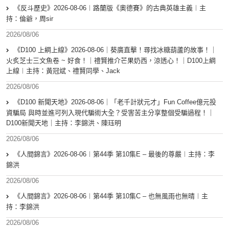
《反斗歷史》2026-08-06︱路蘭版《奧德賽》的古典英雄主義︱主
持：倫爺，周sir
2026/08/06
《D100 上綱上線》2026-08-06｜葵廣直擊！尋找冰糖葫蘆的故事！｜
火炙芝士三文魚卷 ~ 好食！｜禮賢推介芒果奶西，涼透心！｜D100上綱
上線︱主持：黃冠斌、禮賢同學、Jack
2026/08/06
《D100 新聞天地》2026-08-06｜「老千計狀元才」Fun Coffee億元投
資騙局 與時並進可列入現代騙術大全？受害苦主分享整個受騙過程！｜
D100新聞天地｜主持：李錦洪、陳珏明
2026/08/06
《人間錦言》2026-08-06︱第44季 第10集E – 最後的尊嚴︱主持：李
錦洪
2026/08/06
《人間錦言》2026-08-06︱第44季 第10集C – 也無風雨也無晴︱主
持：李錦洪
2026/08/06