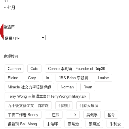
31
« 七月
重溫庫
慶爆搜尋
Carman
Cats
Connie 李玥穎 - Founder of Drip39
Elaine
Gary
In
JBS Brian 李凱賢
Louise
Miracle 社交力學培訓導師
Norman
Ryan
Terry Wong 王總講軍事@TerryWongmilitarytalk
九十後文藝少女 - 賈雅緻
何啟明
何爵天導演
午夜工作者 Benny
古庄辰
古立
吳佩孚
基哥
孟希璘 Ball Mang
宋浩暉
康常治
張曉嵐
朱利安