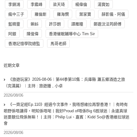
李錦鴻
李鑑峰
梁天琦
楊偉倫
湯寳如
瘋中三子
羅倫斯
羅海憫
葉家寶
薛影儀 - 阿儀
藍精靈
蝌蚪
許莎朗
譚雁瞳
鄭遨汶法筠師傅
阿銀
陳俊偉
香港催眠輔導中心 Tim Sir
香港記憶學院總監
馬哥老師
近期文章
《旅遊玩家》2026-08-06︱第44季第10集：兵庫縣 灘五鄉酒造之旅
（完滿篇）︱主持 : 旅遊鍾 , 小卓
2026/08/06
《一齊足經Ep.110》經過今次事件，我唔想維拉再黎香港！｜有時有
啲野係唔講得，明知係唔啱丨我好Proud of唔係Big 6既球迷｜永遠真球
迷要靚位飛係無嘛！丨主持：Philip Lui、嘉賓：Kidd So@香港維拉球迷
會
2026/08/06