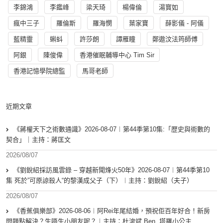
李錦鴻
李鑑峰
梁天琦
楊偉倫
湯寳如
瘋中三子
羅倫斯
羅海憫
葉家寶
薛影儀 - 阿儀
藍精靈
蝌蚪
許莎朗
譚雁瞳
鄭遨汶法筠師傅
阿銀
陳俊偉
香港催眠輔導中心 Tim Sir
香港記憶學院總監
馬哥老師
近期文章
《蔣權天下之術數通識》2026-08-07︱第44季第10集:「歴史與術數的
契合」｜主持：蔣匡文
2026/08/07
《劉銳紹採訪風雲錄 – 穿越新聞烽火50年》2026-08-07︱第44季第10
集 死於”可原諒殺人“的黎漢成父子（下）︱主持：劉銳紹（夫子）
2026/08/07
《香蕉俱樂部》2026-08-06︱阿Rei年尾結婚，預祝佢百年好合！新房
問題點解決？生唔生小朋友呢？︱主持：杜浚斌 Ben, 塔羅小公主