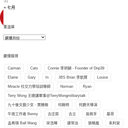
31
« 七月
重溫庫
慶爆搜尋
Carman
Cats
Connie 李玥穎 - Founder of Drip39
Elaine
Gary
In
JBS Brian 李凱賢
Louise
Miracle 社交力學培訓導師
Norman
Ryan
Terry Wong 王總講軍事@TerryWongmilitarytalk
九十後文藝少女 - 賈雅緻
何啟明
何爵天導演
午夜工作者 Benny
古庄辰
古立
吳佩孚
基哥
孟希璘 Ball Mang
宋浩暉
康常治
張曉嵐
朱利安