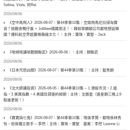
Selina, Viola, 阿Rei
2026/08/06
《空中再飛人》2026-08-07︱第44季第10集｜空姐飛馬尼拉掃淘寶
貨？挑戰食鴨仔蛋 + Jollibee隱藏用法！︱韓妹寧願瞓公司都唔想返韓
國？爆料航空界超嚴格階級文化！︱主持：寶珠、寶堅、Jack
2026/08/06
《啱傾啱講啱聽顏聯武》2026-08-06︱︱主持：顏聯武
2026/08/06
《日本咒怨凶間》2026-08-07︱第44季第10集：︱主持：藍秀朗
2026/08/06
《沈大師講投資》2026-08-05︱第44季第10集 – 1.港股市況，2.道
指，3.美匯指數，4.美國信貸違約掉期︱主持：沈振盈（逢星期三晚上9
點後更新！）
2026/08/06
《寶寶搞乜鬼》2026-08-07︱第44季第10集︰唔係李賢，都唔係林秀
怡，佢係獨立歌手 – 李然︱主持：寶珠、寶堅 嘉賓：李然 Leanne Li