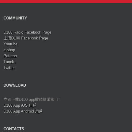
COMMUNITY
D100 Radio Facebook Page
上環D100 Facebook Page
Youtube
e-shop
Patreon
TuneIn
Twitter
DOWNLOAD
立即下載D100 app收聽精采節目！
D100 App iOS 用戶
D100 App Android 用戶
CONTACTS