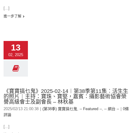
[...]
進一步了解
13
02, 2025
《寶寶搞乜鬼》2025-02-14︱第38季第11集︰活生生
的照片︱主持：寶珠、寶堅，嘉賓：攝影藝術協會榮
譽高級會士及副會長 – 林秋基
2025/02/13 21:00:38
|
(第38季) 寶寶搞乜鬼
,
-- Featured --
,
-- 網台 --
|
0條
評論
[...]