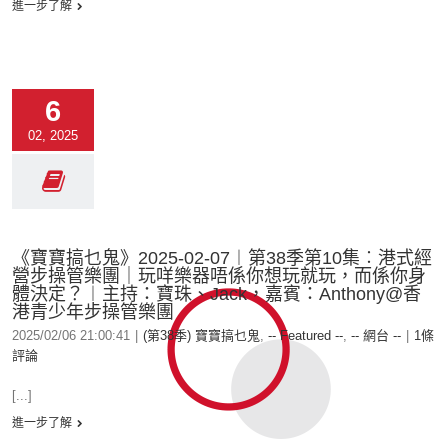
進一步了解
6
02, 2025
《寶寶搞乜鬼》2025-02-07︱第38季第10集︰港式經
營步操管樂團｜玩咩樂器唔係你想玩就玩，而係你身
體決定？︱主持：寶珠、Jack，嘉賓：Anthony@香
港青少年步操管樂團
2025/02/06 21:00:41
|
(第38季) 寶寶搞乜鬼
,
-- Featured --
,
-- 網台 --
|
1條
評論
[...]
進一步了解