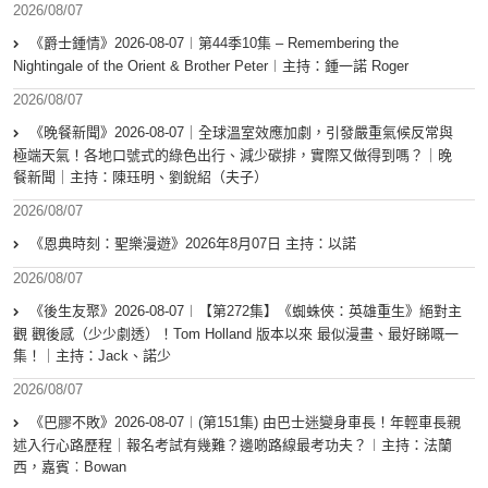
2026/08/07
《爵士鍾情》2026-08-07︱第44季10集 – Remembering the
Nightingale of the Orient & Brother Peter︱主持：鍾一諾 Roger
2026/08/07
《晚餐新聞》2026-08-07｜全球溫室效應加劇，引發嚴重氣候反常與
極端天氣！各地口號式的綠色出行、減少碳排，實際又做得到嗎？｜晚
餐新聞｜主持：陳珏明、劉銳紹（夫子）
2026/08/07
《恩典時刻：聖樂漫遊》2026年8月07日 主持：以諾
2026/08/07
《後生友聚》2026-08-07︱【第272集】《蜘蛛俠：英雄重生》絕對主
觀 觀後感（少少劇透）！Tom Holland 版本以來 最似漫畫、最好睇嘅一
集！｜主持：Jack、諾少
2026/08/07
《巴膠不敗》2026-08-07︱(第151集) 由巴士迷變身車長！年輕車長親
述入行心路歷程｜報名考試有幾難？邊啲路線最考功夫？︱主持：法蘭
西，嘉賓︰Bowan