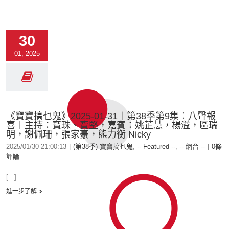
30
01, 2025
《寶寶搞乜鬼》2025-01-31︱第38季第9集︰八聲報
喜︱主持：寶珠、寶堅，嘉賓：姚芷慧，楊溢，區瑞
明，謝佩珊，張家豪，熊力衡 Nicky
2025/01/30 21:00:13
|
(第38季) 寶寶搞乜鬼
,
-- Featured --
,
-- 網台 --
|
0條
評論
[...]
進一步了解