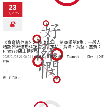
23
01, 2025
《寶寶搞乜鬼》2025-01-24︱第38季第8集︰一般人
唔認識嘅運動科技產品︱主持：寶珠、寶堅，嘉賓：
Finesse店主積奇爸
2025/01/23 21:00:01
|
(第38季) 寶寶搞乜鬼
,
-- Featured --
,
-- 網台 --
|
0條
評論
[...]
進一步了解