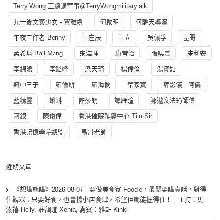
Terry Wong 王總講軍事@TerryWongmilitarytalk
九十後文藝少女 - 賈雅緻
何啟明
何爵天導演
午夜工作者 Benny
古庄辰
古立
吳佩孚
基哥
孟希璘 Ball Mang
宋浩暉
康常治
張曉嵐
朱利安
李錦鴻
李鑑峰
梁天琦
楊偉倫
湯寳如
瘋中三子
羅倫斯
羅海憫
葉家寶
薛影儀 - 阿儀
藍精靈
蝌蚪
許莎朗
譚雁瞳
鄭遨汶法筠師傅
阿銀
陳俊偉
香港催眠輔導中心 Tim Sir
香港記憶學院總監
馬哥老師
近期文章
《想講就講》2026-08-07｜要做美食家 Foodie，最緊要講真話，對得
住觀眾；只要好食，也會撐小店食肆，希望佢哋能捱得住！｜主持：馬
溱禧 Heily, 莊韻澄 Xenia, 嘉賓：雅軒 Kinki