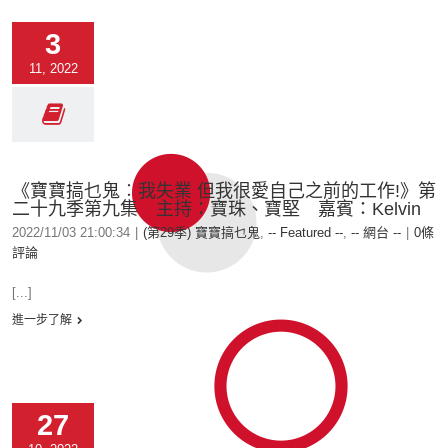
3
11, 2022
《寶寶搞乜鬼︰我失業 但我很愛自己之前的工作!》第
二十九季第九集 主持：寶珠、寶堅 嘉賓：Kelvin
2022/11/03 21:00:34
|
(第29季) 寶寶搞乜鬼
,
-- Featured --
,
-- 網台 --
|
0條
評論
[...]
進一步了解
27