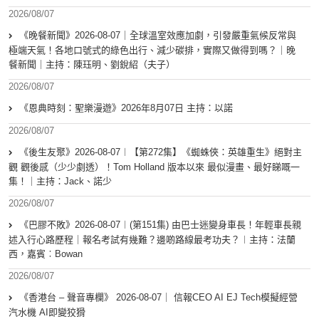
2026/08/07
《晚餐新聞》2026-08-07｜全球溫室效應加劇，引發嚴重氣候反常與
極端天氣！各地口號式的綠色出行、減少碳排，實際又做得到嗎？｜晚
餐新聞｜主持：陳珏明、劉銳紹（夫子）
2026/08/07
《恩典時刻：聖樂漫遊》2026年8月07日 主持：以諾
2026/08/07
《後生友聚》2026-08-07︱【第272集】《蜘蛛俠：英雄重生》絕對主
觀 觀後感（少少劇透）！Tom Holland 版本以來 最似漫畫、最好睇嘅一
集！｜主持：Jack、諾少
2026/08/07
《巴膠不敗》2026-08-07︱(第151集) 由巴士迷變身車長！年輕車長親
述入行心路歷程｜報名考試有幾難？邊啲路線最考功夫？︱主持：法蘭
西，嘉賓︰Bowan
2026/08/07
《香港台 – 聲音專欄》 2026-08-07｜ 信報CEO AI EJ Tech模擬經營
汽水機 AI即變狡猾