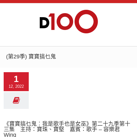
(第29季) 寶寶搞乜鬼
1
12, 2022
《寶寶搞乜鬼︰我是歌手也是女巫》第二十九季第十
三集 主持：寶珠、寶堅 嘉賓：歌手 – 容樂君
Wing