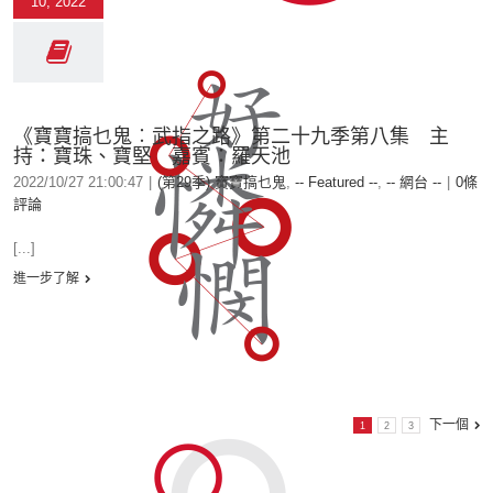
10, 2022
《寶寶搞乜鬼︰武指之路》第二十九季第八集 主
持：寶珠、寶堅 嘉賓：羅天池
2022/10/27 21:00:47
|
(第29季) 寶寶搞乜鬼
,
-- Featured --
,
-- 網台 --
|
0條
評論
[...]
進一步了解
下一個
1
2
3