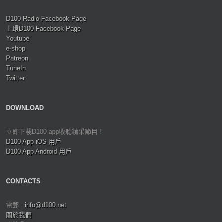
D100 Radio Facebook Page
上環D100 Facebook Page
Youtube
e-shop
Patreon
TuneIn
Twitter
DOWNLOAD
立即下載D100 app收聽精采節目！
D100 App iOS 用戶
D100 App Android 用戶
CONTACTS
電郵 :
info@d100.net
關於我們