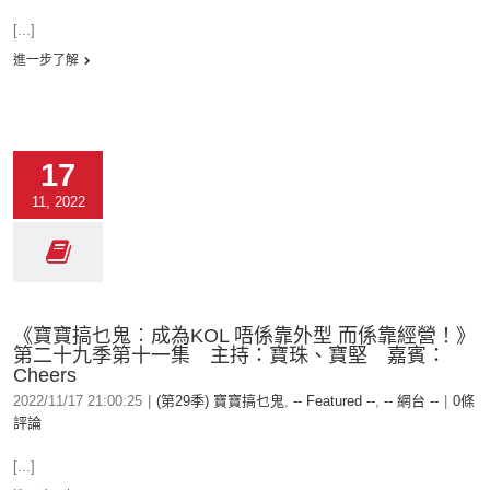
[...]
進一步了解
17
11, 2022
《寶寶搞乜鬼︰成為KOL 唔係靠外型 而係靠經營！》
第二十九季第十一集 主持：寶珠、寶堅 嘉賓：
Cheers
2022/11/17 21:00:25
|
(第29季) 寶寶搞乜鬼
,
-- Featured --
,
-- 網台 --
|
0條
評論
[...]