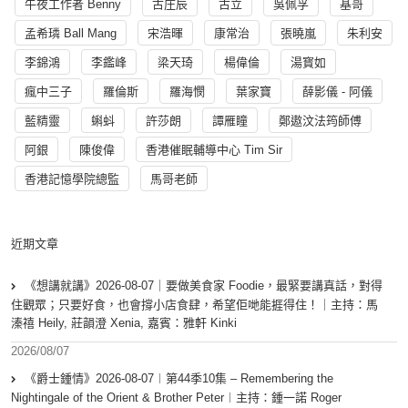
午夜工作者 Benny
古庄辰
古立
吳佩孚
基哥
孟希璘 Ball Mang
宋浩暉
康常治
張曉嵐
朱利安
李錦鴻
李鑑峰
梁天琦
楊偉倫
湯寳如
瘋中三子
羅倫斯
羅海憫
葉家寶
薛影儀 - 阿儀
藍精靈
蝌蚪
許莎朗
譚雁瞳
鄭遨汶法筠師傅
阿銀
陳俊偉
香港催眠輔導中心 Tim Sir
香港記憶學院總監
馬哥老師
近期文章
《想講就講》2026-08-07｜要做美食家 Foodie，最緊要講真話，對得
住觀眾；只要好食，也會撐小店食肆，希望佢哋能捱得住！｜主持：馬
溱禧 Heily, 莊韻澄 Xenia, 嘉賓：雅軒 Kinki
2026/08/07
《爵士鍾情》2026-08-07︱第44季10集 – Remembering the
Nightingale of the Orient & Brother Peter︱主持：鍾一諾 Roger