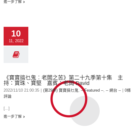
進一步了解
10
11, 2022
《寶寶搞乜鬼︰老闆之苦》第二十九季第十集 主
持：寶珠、寶堅 嘉賓：老闆 David
2022/11/10 21:00:35
|
(第29季) 寶寶搞乜鬼
,
-- Featured --
,
-- 網台 --
|
0條
評論
[...]
進一步了解