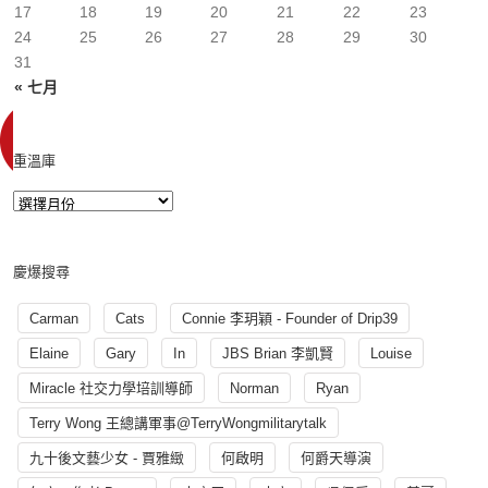
17
18
19
20
21
22
23
24
25
26
27
28
29
30
31
« 七月
重溫庫
慶爆搜尋
Carman
Cats
Connie 李玥穎 - Founder of Drip39
Elaine
Gary
In
JBS Brian 李凱賢
Louise
Miracle 社交力學培訓導師
Norman
Ryan
Terry Wong 王總講軍事@TerryWongmilitarytalk
九十後文藝少女 - 賈雅緻
何啟明
何爵天導演