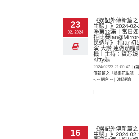
《娛記外傳新篇之
23
生賬」》2024-02-
季第12集︱當日如
02, 2024
拒比賽Ian@Mirr
民造星》 指Ian
演 大讚 連做茄喱
機︱主持：資芯娛
Kitty媽
2024/02/23 21:00:47
|
(
傳新篇之「娛樂花生賬」
-
,
-- 網台 --
|
0條評論
[...]
《娛記外傳新篇之
16
生賬」》2024-02-