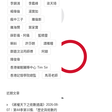
李錦鴻
李鑑峰
梁天琦
楊偉倫
湯寳如
瘋中三子
羅倫斯
羅海憫
葉家寶
薛影儀 - 阿儀
藍精靈
蝌蚪
許莎朗
譚雁瞳
鄭遨汶法筠師傅
阿銀
陳俊偉
香港催眠輔導中心 Tim Sir
香港記憶學院總監
馬哥老師
近期文章
《蔣權天下之術數通識》2026-08-
07︱第44季第10集:「歴史與術數的