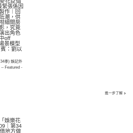
達麥花臣個
最緊張係因
製作︱回
低潮，供
咁細間房
影，究竟
演出角色
off
砌場景模型
嘉賓：劉以
第34季) 娛記外
,
-- Featured -
進一步了解
「娛樂花
09｜第34
廳借地方做