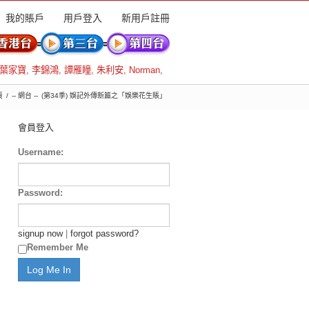
我的賬戶
用戶登入
新用戶註冊
葉家寶
,
李錦鴻
,
譚雁瞳
,
朱利安
,
Norman
,
頁
-- 網台 --
(第34季) 娛記外傳新篇之「娛樂花生賬」
會員登入
Username:
Password:
signup now
|
forgot password?
Remember Me