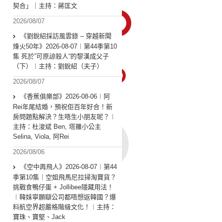
契合」｜主持：蔣匡文
2026/08/07
《劉銳紹採訪風雲錄 – 穿越新聞
烽火50年》2026-08-07︱第44季第10
集 死於”可原諒殺人“的黎漢成父子
（下）︱主持：劉銳紹（夫子）
2026/08/07
《香蕉俱樂部》2026-08-06︱阿
Rei年尾結婚，預祝佢百年好合！新
房問題點解決？生唔生小朋友呢？︱
主持：杜浚斌 Ben, 塔羅小公主
Selina, Viola, 阿Rei
2026/08/06
《空中再飛人》2026-08-07︱第44
季第10集｜空姐飛馬尼拉掃淘寶貨？
挑戰食鴨仔蛋 + Jollibee隱藏用法！
︱韓妹寧願瞓公司都唔想返韓國？爆
料航空界超嚴格階級文化！︱主持：
寶珠、寶堅、Jack