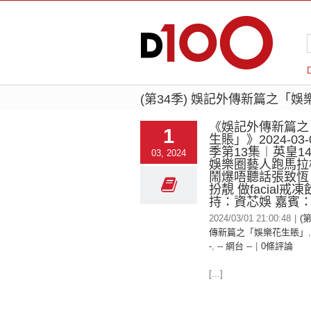
(第34季) 娛記外傳新篇之「
《娛記外傳新篇之
1
生賬」》2024-03-
季第13集︱英皇14
03, 2024
娛樂圈藝人跑馬拉
鬧爆唔聽話張致恆
扮靚 做facial戒
持：資芯娛 嘉賓：K
2024/03/01 21:00:48
|
(
傳新篇之「娛樂花生賬」
-
,
-- 網台 --
|
0條評論
[...]