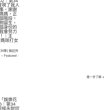
02｜第34
實現了我人
事，謝謝
媽媽，正
個階段，
物誕生，
個身份的
我會努力
！︱主
：媽咪打女
第34季) 娛記外
,
-- Featured -
進一步了解
「娛樂花
26｜第34
祖候永財欣