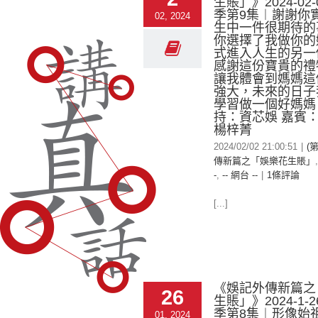
生賬」》2024-02-
季第9集︱謝謝你
02, 2024
生中一件很期待的
你選擇了我做你的
式進入人生的另一
感謝這份寶貴的禮
讓我體會到媽媽這
強大，未來的日子
學習做一個好媽媽
持：資芯娛 嘉賓
楊梓菁
2024/02/02 21:00:51
|
(
傳新篇之「娛樂花生賬」
-
,
-- 網台 --
|
1條評論
[...]
《娛記外傳新篇之
26
生賬」》2024-1-
季第8集︱形像始
01, 2024