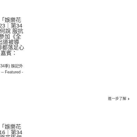
「娛樂花
23｜第34
何說 服抗
or參加《全
初出道被導
啡都落足心
 嘉賓：
第34季) 娛記外
,
-- Featured -
進一步了解
「娛樂花
16｜第34