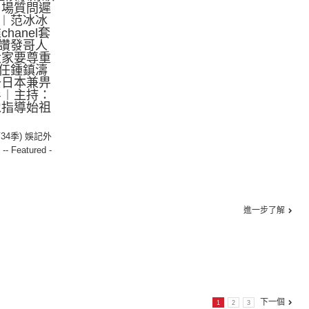
片場質問遲
︱范冰冰
hanel套
讚發哥人
大家要尊重
任鍾鎮濤
去日本兼畀
買衫︱主持：
像指導始祖
第34季) 娛記外
,
-- Featured -
進一步了解
下一個
1
2
3