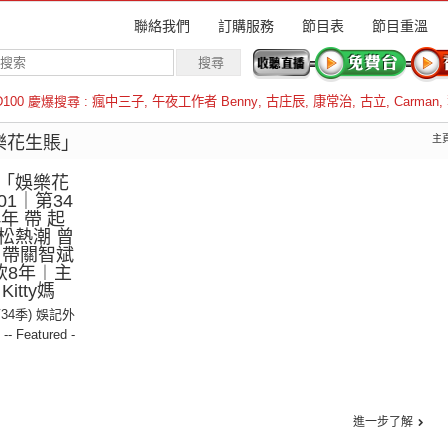
聯絡我們
訂購服務
節目表
節目重溫
D100 慶爆搜尋 :
瘋中三子
,
午夜工作者 Benny
,
古庄辰
,
康常治
,
古立
,
Carman
,
羅倫斯
娛樂花生賬」
主
「娛樂花
01｜第34
年 帶 起
松熱潮 曾
 帶關智斌
凍飲8年︱主
itty媽
第34季) 娛記外
,
-- Featured -
進一步了解