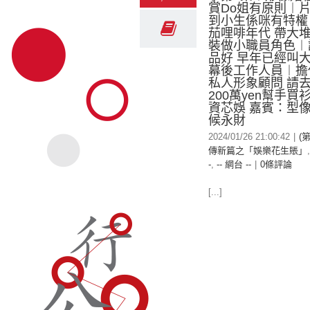
賞Do姐有原則︱
到小生係咪有特權
茄哩啡年代 帶大堆c
裝做小職員角色︱
品好 早年已經叫
幕後工作人員︱擔
私人形象顧問 請
200萬yen幫手
資芯娛 嘉賓：型
候永財
2024/01/26 21:00:42
|
(
傳新篇之「娛樂花生賬」
-
,
-- 網台 --
|
0條評論
[...]