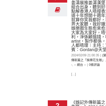
姜濤展推姜濤漢堡
組合出身，聽到好
點解香港人唔撐香
道十年想開十週年
就算你笑我都好，
畀大家聽，我好鍾
娛樂圈生態愈來愈
大家為大家好，唔
利，淨係顧搵錢，
artist，製作都
人都唔理︱主持：
賓：Gordan@天
2024/02/09 21:00:35
|
(
傳新篇之「娛樂花生賬」
-
,
-- 網台 --
|
0條評論
[...]
《娛記外傳新篇之
2