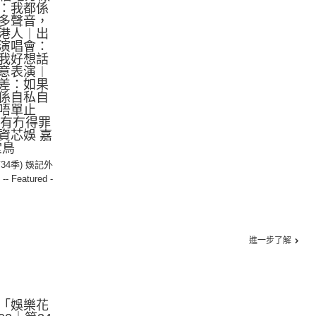
：我都係
多聲音，
港人︱出
演唱會：
我好想話
意表演︱
差：如果
係自私自
唔單止
係，有冇得罪
資芯娛 嘉
堂鳥
第34季) 娛記外
,
-- Featured -
進一步了解
「娛樂花