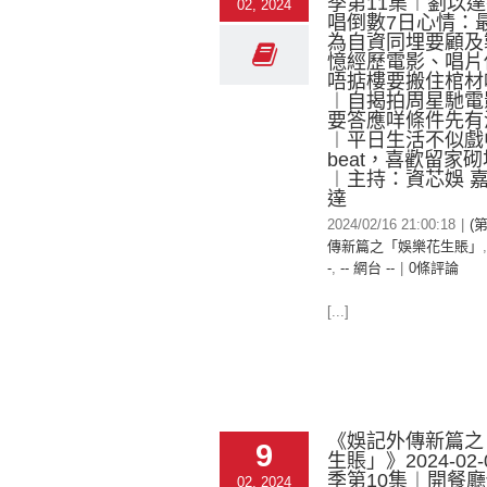
季第11集︱劉以
02, 2024
唱倒數7日心情：
為自資同埋要顧及
憶經歷電影、唱片
唔掂樓要搬住棺材
︱自揭拍周星馳電
要答應咩條件先有
︱平日生活不似戲中
beat，喜歡留家
︱主持：資芯娛 
達
2024/02/16 21:00:18
|
(
傳新篇之「娛樂花生賬」
-
,
-- 網台 --
|
0條評論
[...]
《娛記外傳新篇之
9
生賬」》2024-02-
季第10集︱開餐
02, 2024