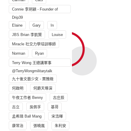
Connie 李玥穎 - Founder of
Drip39
Elaine
Gary
In
JBS Brian 李凱賢
Louise
Miracle 社交力學培訓導師
Norman
Ryan
Terry Wong 王總講軍事
@TerryWongmilitarytalk
九十後文藝少女 - 賈雅緻
何啟明
何爵天導演
午夜工作者 Benny
古庄辰
古立
吳佩孚
基哥
孟希璘 Ball Mang
宋浩暉
康常治
張曉嵐
朱利安