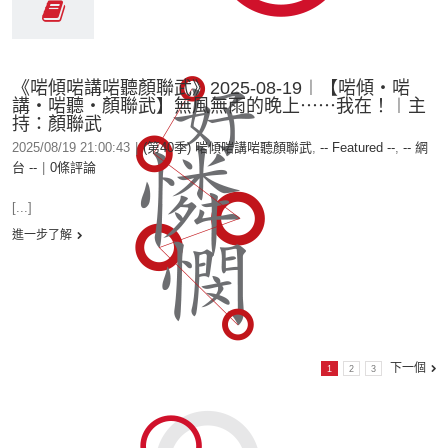
《啱傾啱講啱聽顏聯武》2025-08-19︱【啱傾‧啱
講‧啱聽‧顏聯武】無風無雨的晚上⋯⋯我在！︱主
持：顏聯武
2025/08/19 21:00:43
|
(第40季) 啱傾啱講啱聽顏聯武
,
-- Featured --
,
-- 網
台 --
|
0條評論
[...]
進一步了解
下一個
1
2
3