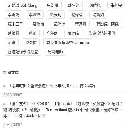
孟希璘 Ball Mang
宋浩暉
康常治
張曉嵐
朱利安
李錦鴻
李鑑峰
梁天琦
楊偉倫
湯寳如
瘋中三子
羅倫斯
羅海憫
葉家寶
薛影儀 - 阿儀
藍精靈
蝌蚪
許莎朗
譚雁瞳
鄭遨汶法筠師傅
阿銀
陳俊偉
香港催眠輔導中心 Tim Sir
香港記憶學院總監
馬哥老師
近期文章
《恩典時刻：聖樂漫遊》2026年8月07日 主持：以諾
2026/08/07
《後生友聚》2026-08-07︱【第272集】《蜘蛛俠：英雄重生》絕對主
觀 觀後感（少少劇透）！Tom Holland 版本以來 最似漫畫、最好睇嘅一
集！｜主持：Jack、諾少
2026/08/07