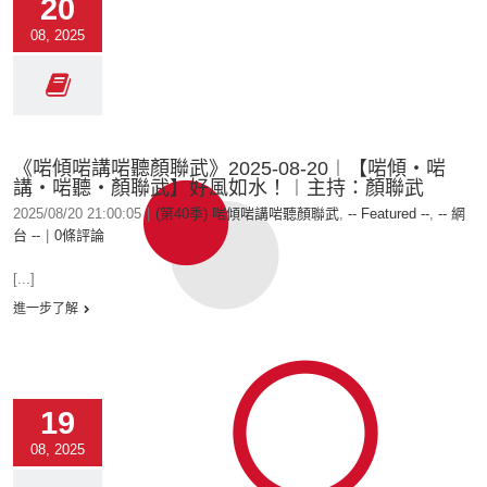
20
08, 2025
《啱傾啱講啱聽顏聯武》2025-08-20︱【啱傾‧啱
講‧啱聽‧顏聯武】好風如水！︱主持：顏聯武
2025/08/20 21:00:05
|
(第40季) 啱傾啱講啱聽顏聯武
,
-- Featured --
,
-- 網
台 --
|
0條評論
[...]
進一步了解
19
08, 2025