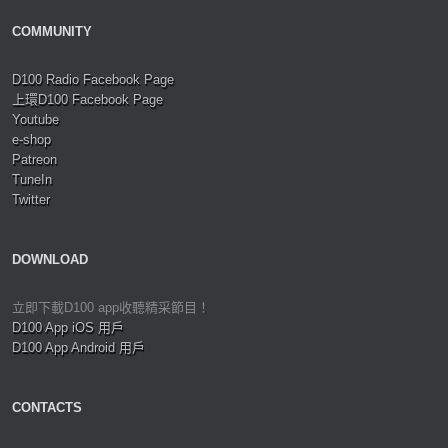
COMMUNITY
D100 Radio Facebook Page
上環D100 Facebook Page
Youtube
e-shop
Patreon
TuneIn
Twitter
DOWNLOAD
立即下載D100 app收聽精采節目！
D100 App iOS 用戶
D100 App Android 用戶
CONTACTS