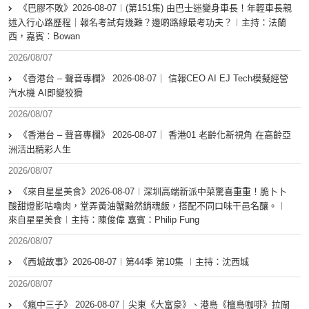
《巴膠不敗》2026-08-07︱(第151集) 由巴士迷變身車長！年輕車長親
述入行心路歷程｜報名考試有幾難？邊啲路線最考功夫？︱主持：法蘭
西，嘉賓︰Bowan
2026/08/07
《香港台 – 聲音專欄》 2026-08-07｜ 信報CEO AI EJ Tech模擬經營
汽水機 AI即變狡猾
2026/08/07
《香港台 – 聲音專欄》 2026-08-07｜ 香港01 老齡化新視角 在高齡亞
洲活出精彩人生
2026/08/07
《來自星星美食》2026-08-07︱深圳高端新派中菜驚喜重重！脆卜卜
酸甜燈影咕嚕肉，堂弄黃油蟹黯然銷魂飯，搭配不同口味干邑名釀。︱
來自星星美食︱主持：陳俊偉 嘉賓：Philip Fung
2026/08/07
《西城故事》2026-08-07︱第44季 第10集 ︱主持：沈西城
2026/08/07
《瘋中三子》 2026-08-07｜尖東《大富豪》、港島《檀島咖啡》拉閘