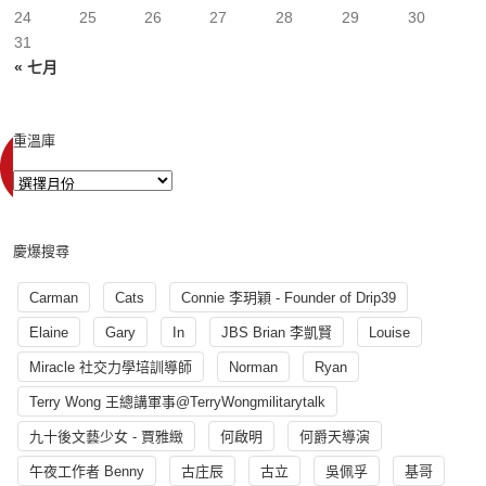
24
25
26
27
28
29
30
31
« 七月
重溫庫
慶爆搜尋
Carman
Cats
Connie 李玥穎 - Founder of Drip39
Elaine
Gary
In
JBS Brian 李凱賢
Louise
Miracle 社交力學培訓導師
Norman
Ryan
Terry Wong 王總講軍事@TerryWongmilitarytalk
九十後文藝少女 - 賈雅緻
何啟明
何爵天導演
午夜工作者 Benny
古庄辰
古立
吳佩孚
基哥