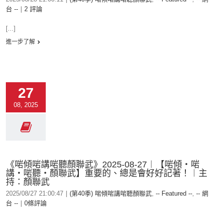
台 --
|
2 評論
[...]
進一步了解
27
08, 2025
《啱傾啱講啱聽顏聯武》2025-08-27︱【啱傾‧啱
講‧啱聽‧顏聯武】重要的、總是會好好記著！︱主
持：顏聯武
2025/08/27 21:00:47
|
(第40季) 啱傾啱講啱聽顏聯武
,
-- Featured --
,
-- 網
台 --
|
0條評論