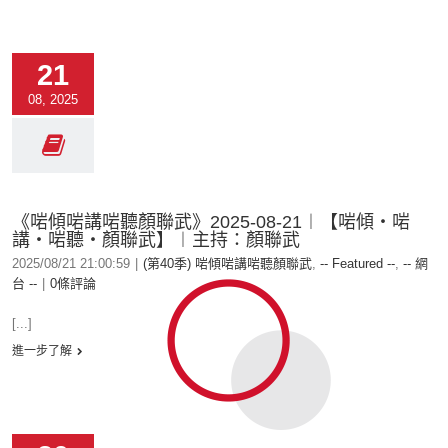
21
08, 2025
《啱傾啱講啱聽顏聯武》2025-08-21︱【啱傾‧啱
講‧啱聽‧顏聯武】︱主持：顏聯武
2025/08/21 21:00:59
|
(第40季) 啱傾啱講啱聽顏聯武
,
-- Featured --
,
-- 網
台 --
|
0條評論
[...]
進一步了解