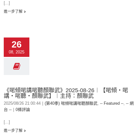
[...]
進一步了解
26
08, 2025
《啱傾啱講啱聽顏聯武》2025-08-26︱【啱傾‧啱
講‧啱聽‧顏聯武】︱主持：顏聯武
2025/08/26 21:00:44
|
(第40季) 啱傾啱講啱聽顏聯武
,
-- Featured --
,
-- 網
台 --
|
0條評論
[...]
進一步了解