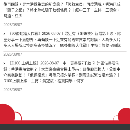
後再回歸，是本港做生意的新姿態？「假救生員」再度湧現，香港已成
「騙子之都」？將來除咗騙子乜都係假？｜瘋中三子｜主持：王德全、
阿通、江少
2026/08/07
《90後翻牆大作戰》2026-08-07︱最近有《蜘蛛俠》新電影上映，除
左分享一下感想外，再傾談一下近來有關觀眾質素的討論，因為多大片
多人入場所以特別多奇怪情況？︱90後翻牆大作戰︱主持：梁德民團隊
2026/08/07
《D100 上綱上線》2026-08-07｜中一買書要7千蚊 ?! 外國借書唔洗
錢！香港幾時做到？｜大富豪夜總會捲土重來！背後股東換人，公關中
介蠢蠢欲動！「低調復業」每晚只接少量客，到底測試緊乜嘢水溫？｜
D100上綱上線︱主持：黃冠斌、禮賢同學、何亨
2026/08/07