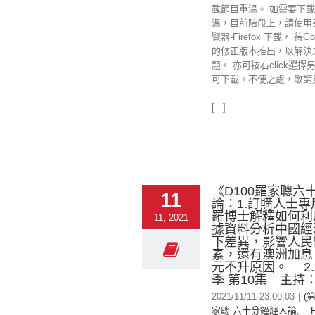
載節目重溫。 如需要下載
溫，目前階段上，請使用
覽器-Firefox 下載， 待Goo
的修正版本推出，以解決
題。 亦可按右click選擇
可下載。不便之處，敬請
[...]
《D100羅家聰六
11
論：1.訂購人士
羅博士解釋如何利
11, 2021
據資料分析中國經
下差異，影響人民
素，還有澳洲加息
元不升原因。 2.
季 第10集 主持
2021/11/11 23:00:03
|
(第
家聰 六十分鐘經人論
,
-- 