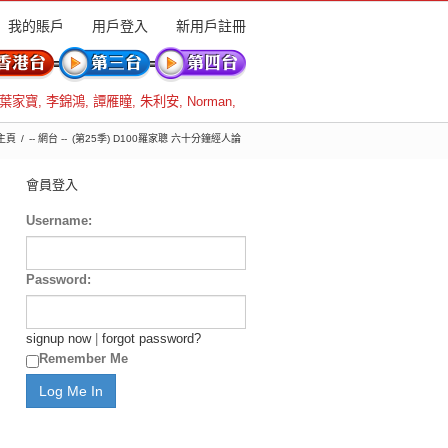
我的賬戶
用戶登入
新用戶註冊
葉家寶
,
李錦鴻
,
譚雁瞳
,
朱利安
,
Norman
,
主頁
-- 網台 --
(第25季) D100羅家聰 六十分鐘經人論
會員登入
Username:
Password:
signup now
|
forgot password?
Remember Me