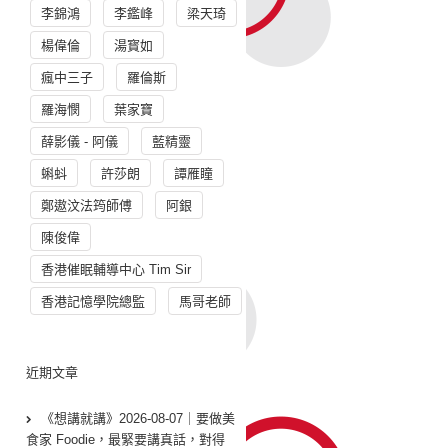
李錦鴻
李鑑峰
梁天琦
楊偉倫
湯寳如
瘋中三子
羅倫斯
羅海憫
葉家寶
薛影儀 - 阿儀
藍精靈
蝌蚪
許莎朗
譚雁瞳
鄭遨汶法筠師傅
阿銀
陳俊偉
香港催眠輔導中心 Tim Sir
香港記憶學院總監
馬哥老師
近期文章
《想講就講》2026-08-07｜要做美
食家 Foodie，最緊要講真話，對得