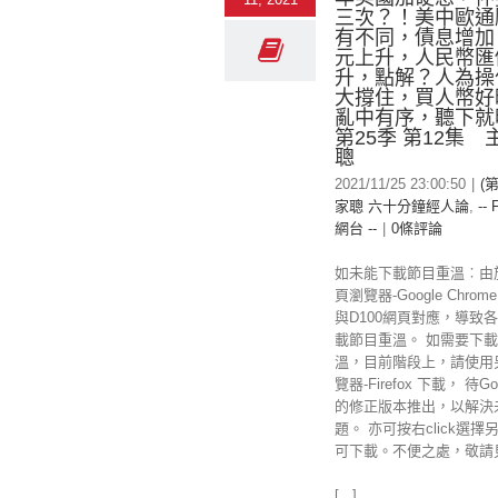
三次？！美中歐通
有不同，債息增加
元上升，人民幣匯
升，點解？人為操
大撐住，買人幣好
亂中有序，聽下
第25季 第12集
聰
2021/11/25 23:00:50
|
(第
家聰 六十分鐘經人論
,
-- 
網台 --
|
0條評論
如未能下載節目重溫︰由
頁瀏覽器-Google Chr
與D100網頁對應，導致
載節目重溫。 如需要下載
溫，目前階段上，請使用
覽器-Firefox 下載， 待Goo
的修正版本推出，以解決
題。 亦可按右click選擇
可下載。不便之處，敬請
[...]