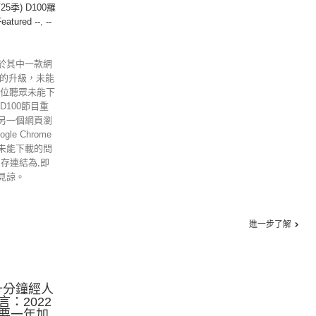
25季) D100羅
Featured --
,
--
於其中一款網
ome的升級，未能
各位聽眾未能下
D100節目重
另一個網頁瀏
gle Chrome
未能下載的問
另存連結為,即
見諒。
進一步了解
十分鐘經人
：2022
要一年加