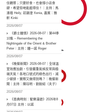
住觀眾；只要好食，也會撐小店食
肆，希望佢哋能捱得住！｜主持：馬
溱禧 Heily, 莊韻澄 Xenia, 嘉賓：雅
軒 Kinki
2026/08/07
《爵士鍾情》2026-08-07︱第44季
10集 – Remembering the
Nightingale of the Orient & Brother
Peter︱主持：鍾一諾 Roger
2026/08/07
《晚餐新聞》2026-08-07｜全球溫
室效應加劇，引發嚴重氣候反常與極
端天氣！各地口號式的綠色出行、減
少碳排，實際又做得到嗎？｜晚餐新
聞｜主持：陳珏明、劉銳紹（夫子）
2026/08/07
《恩典時刻：聖樂漫遊》2026年8
月07日 主持：以諾