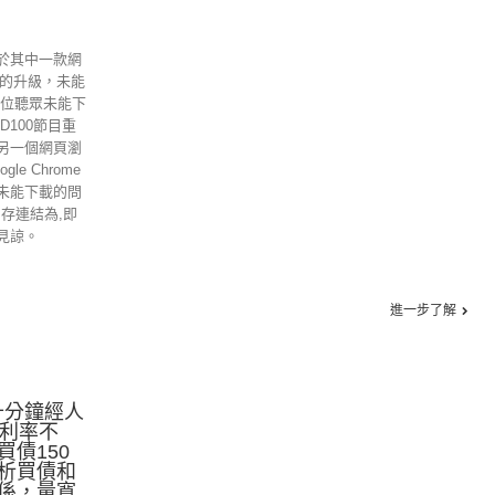
於其中一款網
ome的升級，未能
各位聽眾未能下
D100節目重
另一個網頁瀏
gle Chrome
未能下載的問
另存連結為,即
見諒。
進一步了解
十分鐘經人
持利率不
債150
析買債和
係，量寬