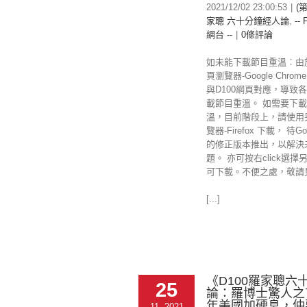
2021/12/02 23:00:53
|
(第
家聰 六十分鐘經人論
,
-- 
網台 --
|
0條評論
如未能下載節目重溫︰由
頁瀏覽器-Google Chr
與D100網頁對應，導致
載節目重溫。 如需要下載
溫，目前階段上，請使用
覽器-Firefox 下載， 待Goo
的修正版本推出，以解決
題。 亦可按右click選擇
可下載。不便之處，敬請
[...]
《D100羅家聰六
25
論：羅博士驚人之言
年美國加硬息，仲
11, 2021