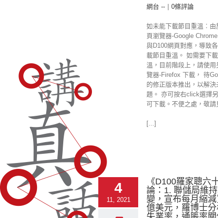
網台 --
|
0條評論
如未能下載節目重溫︰由
頁瀏覽器-Google Chr
與D100網頁對應，導致
載節目重溫。 如需要下載
溫，目前階段上，請使用
覽器-Firefox 下載， 待Goo
的修正版本推出，以解決
題。 亦可按右click選擇
可下載。不便之處，敬請
[...]
《D100羅家聰六
4
論：1. 聯儲局維
變，宣布每月縮減買
11, 2021
億美元，羅博士分
失業率，通脹率關