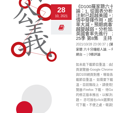
《D100羅家聰六
28
論：1. 從圖表分
注射已超越美國，
10, 2021
情中發揮作用，感
率大減，預期病毒
越變越弱。分析加
英國會率先進行 2
25季 第8集 主
2021/10/28 23:00:37
|
(第
家聰 六十分鐘經人論
,
-- 
網台 --
|
0條評論
如未能下載節目重溫︰由
頁瀏覽器-Google Chr
與D100網頁對應，導致
載節目重溫。 如需要下載
溫，目前階段上，請使用
覽器-Firefox 下載， 待Goo
的修正版本推出，以解決
題。 亦可按右click選擇
可下載。不便之處，敬請