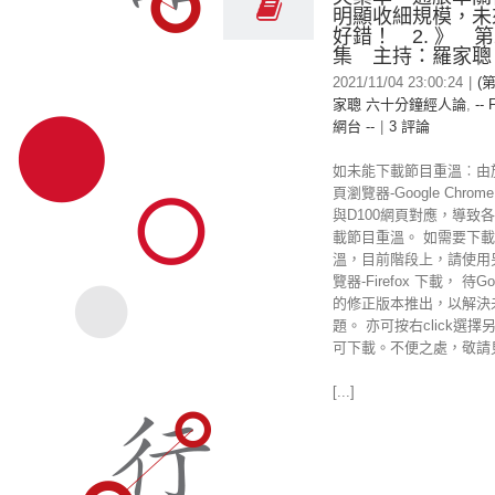
明顯收細規模，未
好錯！ 2. 》 第
集 主持：羅家聰
2021/11/04 23:00:24
|
(第
家聰 六十分鐘經人論
,
-- 
網台 --
|
3 評論
如未能下載節目重溫︰由
頁瀏覽器-Google Chr
與D100網頁對應，導致
載節目重溫。 如需要下載
溫，目前階段上，請使用
覽器-Firefox 下載， 待Goo
的修正版本推出，以解決
題。 亦可按右click選擇
可下載。不便之處，敬請
[...]