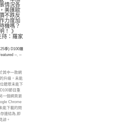
脹情況各
，美匯歐
價不跌反
作力度加
時機嗎？
就明！ 》
 主持：羅家
25季) D100羅
Featured --
,
--
於其中一款網
ome的升級，未能
各位聽眾未能下
D100節目重
另一個網頁瀏
gle Chrome
未能下載的問
另存連結為,即
見諒。