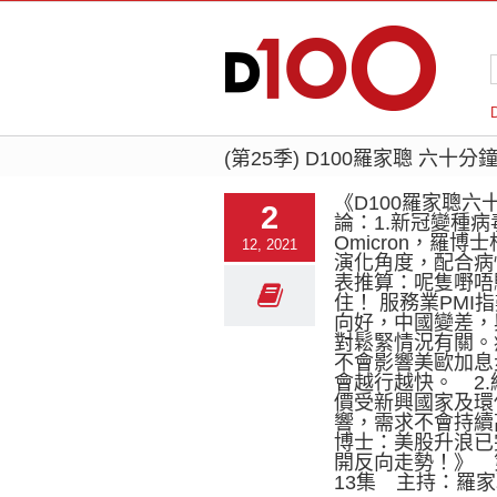
(第25季) D100羅家聰 六十
《D100羅家聰六
2
論：1.新冠變種病
Omicron，羅博
12, 2021
演化角度，配合病
表推算：呢隻嘢唔
住！ 服務業PMI
向好，中國變差，
對鬆緊情況有關。
不會影響美歐加息
會越行越快。 2
價受新興國家及環
響，需求不會持續
博士：美股升浪已
開反向走勢！》 第
13集 主持：羅