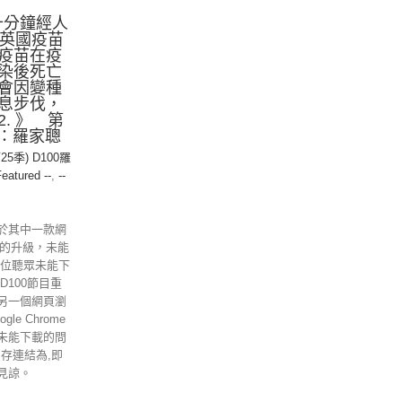
十分鐘經人
析英國疫苗
疫苗在疫
染後死亡
會因變種
息步伐，
. 》 第
持：羅家聰
25季) D100羅
Featured --
,
--
於其中一款網
ome的升級，未能
各位聽眾未能下
D100節目重
另一個網頁瀏
gle Chrome
未能下載的問
另存連結為,即
見諒。