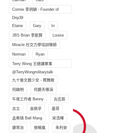
Connie 李玥穎 - Founder of
Drip39
Elaine
Gary
In
JBS Brian 李凱賢
Louise
Miracle 社交力學培訓導師
Norman
Ryan
Terry Wong 王總講軍事
@TerryWongmilitarytalk
九十後文藝少女 - 賈雅緻
何啟明
何爵天導演
午夜工作者 Benny
古庄辰
古立
吳佩孚
基哥
孟希璘 Ball Mang
宋浩暉
康常治
張曉嵐
朱利安