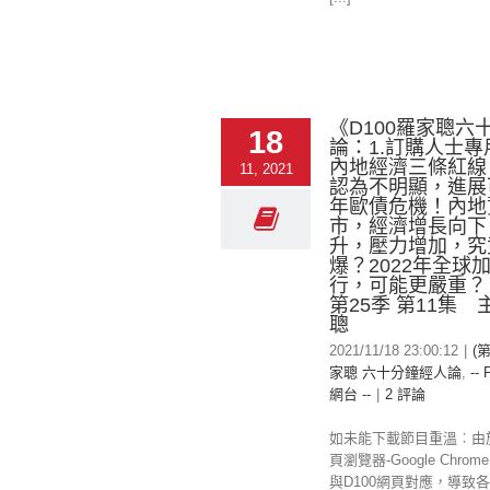
《D100羅家聰六
18
論：1.訂購人士
內地經濟三條紅線
11, 2021
認為不明顯，進展
年歐債危機！內地
市，經濟增長向下
升，壓力增加，究
爆？2022年全球
行，可能更嚴重？
第25季 第11集
聰
2021/11/18 23:00:12
|
(第
家聰 六十分鐘經人論
,
-- 
網台 --
|
2 評論
如未能下載節目重溫︰由
頁瀏覽器-Google Chr
與D100網頁對應，導致