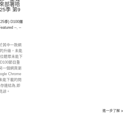
來部署唔
25季 第9
25季) D100羅
Featured --
,
--
於其中一款網
ome的升級，未能
各位聽眾未能下
D100節目重
另一個網頁瀏
gle Chrome
未能下載的問
另存連結為,即
見諒。
進一步了解