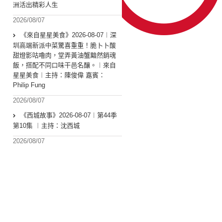
洲活出精彩人生
2026/08/07
《來自星星美食》2026-08-07︱深
圳高端新派中菜驚喜重重！脆卜卜酸
甜燈影咕嚕肉，堂弄黃油蟹黯然銷魂
飯，搭配不同口味干邑名釀。︱來自
星星美食︱主持：陳俊偉 嘉賓：
Philip Fung
2026/08/07
《西城故事》2026-08-07︱第44季
第10集 ︱主持：沈西城
2026/08/07