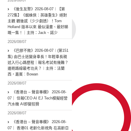
2026/08/07
《後生友聚》2026-08-07︱【第
272集】《蜘蛛俠：英雄重生》絕對
主觀 觀後感（少少劇透）！Tom
Holland 版本以來 最似漫畫、最好睇
嘅一集！｜主持：Jack、諾少
2026/08/07
《巴膠不敗》2026-08-07︱(第151
集) 由巴士迷變身車長！年輕車長親
述入行心路歷程｜報名考試有幾難？
邊啲路線最考功夫？︱主持：法蘭
西，嘉賓︰Bowan
2026/08/07
《香港台 – 聲音專欄》 2026-08-
07｜ 信報CEO AI EJ Tech模擬經營
汽水機 AI即變狡猾
2026/08/07
《香港台 – 聲音專欄》 2026-08-
07｜ 香港01 老齡化新視角 在高齡亞