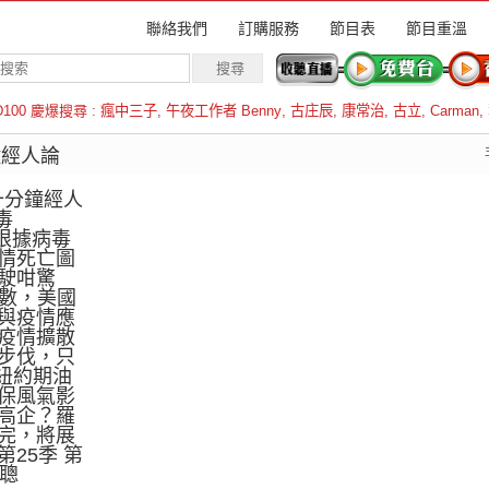
聯絡我們
訂購服務
節目表
節目重溫
D100 慶爆搜尋 :
瘋中三子
,
午夜工作者 Benny
,
古庄辰
,
康常治
,
古立
,
Carman
,
羅倫斯
分鐘經人論
十分鐘經人
毒
士根據病毒
情死亡圖
駛咁驚
指數，美國
與疫情應
疫情擴散
步伐，只
.紐約期油
保風氣影
高企？羅
完，將展
25季 第
家聰