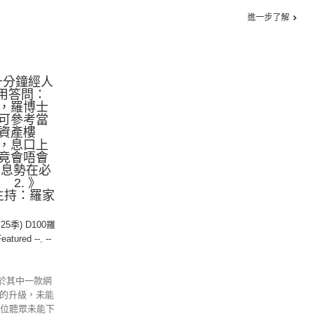
進一步了解
十分鐘經人
專用答問：
，羅博士
可參考當
資產樓
，息口上
竟會唔會
加息勢在必
 2. 》
 主持：羅家
25季) D100羅
Featured --
,
--
於其中一款網
ome的升級，未能
各位聽眾未能下