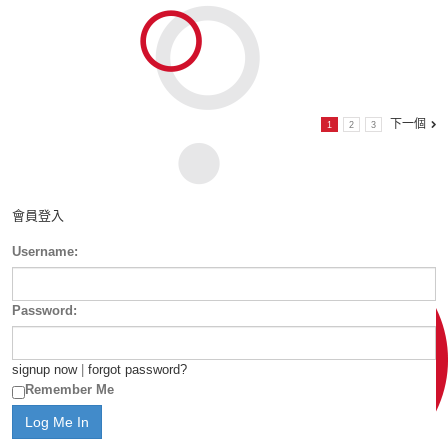
下一個
1
2
3
會員登入
Username:
Password:
signup now
|
forgot password?
Remember Me