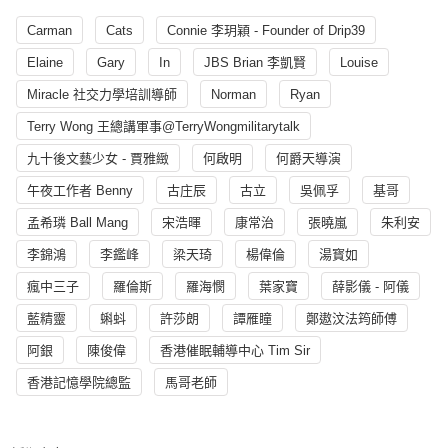
Carman
Cats
Connie 李玥穎 - Founder of Drip39
Elaine
Gary
In
JBS Brian 李凱賢
Louise
Miracle 社交力學培訓導師
Norman
Ryan
Terry Wong 王總講軍事@TerryWongmilitarytalk
九十後文藝少女 - 賈雅緻
何啟明
何爵天導演
午夜工作者 Benny
古庄辰
古立
吳佩孚
基哥
孟希璘 Ball Mang
宋浩暉
康常治
張曉嵐
朱利安
李錦鴻
李鑑峰
梁天琦
楊偉倫
湯寳如
瘋中三子
羅倫斯
羅海憫
葉家寶
薛影儀 - 阿儀
藍精靈
蝌蚪
許莎朗
譚雁瞳
鄭遨汶法筠師傅
阿銀
陳俊偉
香港催眠輔導中心 Tim Sir
香港記憶學院總監
馬哥老師