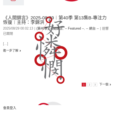
《人間錦言》2025-08-29︱第40季 第13集B-專注力
恢復︱主持：李錦洪
2025/08/29 00:02:13
|
(第40季) 人間錦言
,
-- Featured --
,
-- 網台 --
|
迴響
已關閉
[...]
進一步了解
下一個
1
2
3
會員登入