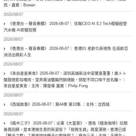
西，嘉賓︰Bowan
2026/08/07
《香港台 – 聲音專欄》 2026-08-07｜ 信報CEO AI EJ Tech模擬經營
汽水機 AI即變狡猾
2026/08/07
《香港台 – 聲音專欄》 2026-08-07｜ 香港01 老齡化新視角 在高齡亞
洲活出精彩人生
2026/08/07
《來自星星美食》2026-08-07︱深圳高端新派中菜驚喜重重！脆卜卜
酸甜燈影咕嚕肉，堂弄黃油蟹黯然銷魂飯，搭配不同口味干邑名釀。︱
來自星星美食︱主持：陳俊偉 嘉賓：Philip Fung
2026/08/07
《西城故事》2026-08-07︱第44季 第10集 ︱主持：沈西城
2026/08/07
《瘋中三子》 2026-08-07｜尖東《大富豪》、港島《檀島咖啡》拉閘
後再回歸，是本港做生意的新姿態？「假救生員」再度湧現，香港已成
「騙子之都」？將來除咗騙子乜都係假？｜瘋中三子｜主持：王德全、