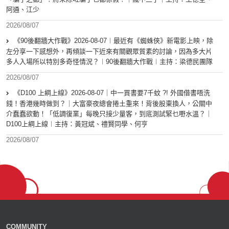
阿通、江少
2026/08/07
《90後翻牆大作戰》2026-08-07︱最近有《蜘蛛俠》新電影上映，除
左分享一下感想外，再傾談一下近來有關觀眾質素的討論，因為多大片
多人入場所以特別多奇怪情況？︱90後翻牆大作戰︱主持：梁德民團隊
2026/08/07
《D100 上綱上線》2026-08-07｜中一買書要7千蚊 ?! 外國借書唔洗
錢！香港幾時做到？｜大富豪夜總會捲土重來！背後股東換人，公關中
介蠢蠢欲動！「低調復業」每晚只接少量客，到底測試緊乜嘢水溫？｜
D100上綱上線︱主持：黃冠斌、禮賢同學、何亨
2026/08/07
COMMUNITY