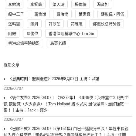
李錦鴻
李鑑峰
梁天琦
楊偉倫
湯寳如
瘋中三子
羅倫斯
羅海憫
葉家寶
薛影儀 - 阿儀
藍精靈
蝌蚪
許莎朗
譚雁瞳
鄭遨汶法筠師傅
阿銀
陳俊偉
香港催眠輔導中心 Tim Sir
香港記憶學院總監
馬哥老師
近期文章
《恩典時刻：聖樂漫遊》2026年8月07日 主持：以諾
2026/08/07
《後生友聚》2026-08-07︱【第272集】《蜘蛛俠：英雄重生》絕對主
觀 觀後感（少少劇透）！Tom Holland 版本以來 最似漫畫、最好睇嘅一
集！｜主持：Jack、諾少
2026/08/07
《巴膠不敗》2026-08-07︱(第151集) 由巴士迷變身車長！年輕車長親
述入行心路歷程｜報名考試有幾難？邊啲路線最考功夫？︱主持：法蘭