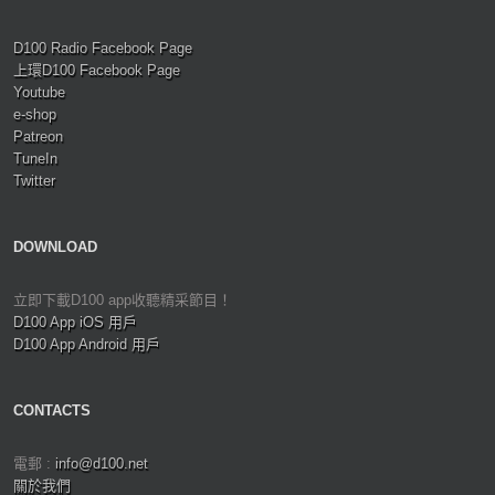
D100 Radio Facebook Page
上環D100 Facebook Page
Youtube
e-shop
Patreon
TuneIn
Twitter
DOWNLOAD
立即下載D100 app收聽精采節目！
D100 App iOS 用戶
D100 App Android 用戶
CONTACTS
電郵 :
info@d100.net
關於我們