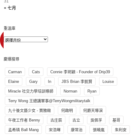
31
« 七月
重溫庫
慶爆搜尋
Carman
Cats
Connie 李玥穎 - Founder of Drip39
Elaine
Gary
In
JBS Brian 李凱賢
Louise
Miracle 社交力學培訓導師
Norman
Ryan
Terry Wong 王總講軍事@TerryWongmilitarytalk
九十後文藝少女 - 賈雅緻
何啟明
何爵天導演
午夜工作者 Benny
古庄辰
古立
吳佩孚
基哥
孟希璘 Ball Mang
宋浩暉
康常治
張曉嵐
朱利安