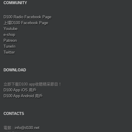
COMMUNITY
D100 Radio Facebook Page
上環D100 Facebook Page
Youtube
e-shop
Patreon
TuneIn
Twitter
DOWNLOAD
立即下載D100 app收聽精采節目！
D100 App iOS 用戶
D100 App Android 用戶
CONTACTS
電郵 :
info@d100.net