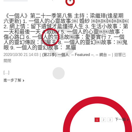
《一個人》第二十一季第八集 主持：梁繼璋(逢星期
六更新) 1. 一個人的心靈故事:￼ 婚紗 ￼￼￼￼￼￼￼
2. 網上情：留下遺憾才能懂得人生 3. 生活小故事：第
一天和最後一天 4.歌bar 5. 一個人的心靈￼￼故事：
傷心路口 6. 一個人的生活故￼事：愛要實行 7. 一個
人的靈幻傳說：同屋主 8. 一個人的靈幻￼故事：￼鬼
眼 9. 一個人的靈幻故事： 黑貓
2020/10/30 21:14:03
|
(第21季) 一個人
,
-- Featured --
,
-- 網台 --
|
迴響已
關閉
[...]
進一步了解
下一個
1
2
3