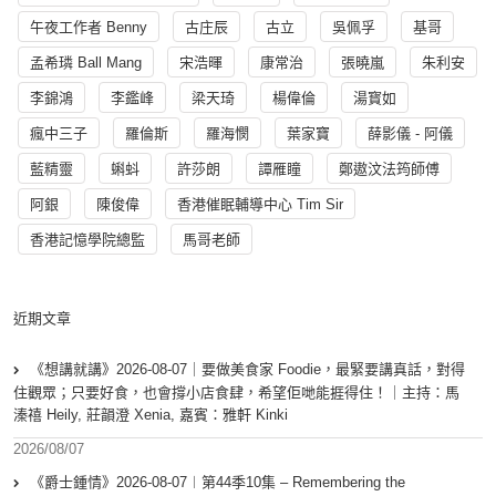
午夜工作者 Benny
古庄辰
古立
吳佩孚
基哥
孟希璘 Ball Mang
宋浩暉
康常治
張曉嵐
朱利安
李錦鴻
李鑑峰
梁天琦
楊偉倫
湯寳如
瘋中三子
羅倫斯
羅海憫
葉家寶
薛影儀 - 阿儀
藍精靈
蝌蚪
許莎朗
譚雁瞳
鄭遨汶法筠師傅
阿銀
陳俊偉
香港催眠輔導中心 Tim Sir
香港記憶學院總監
馬哥老師
近期文章
《想講就講》2026-08-07｜要做美食家 Foodie，最緊要講真話，對得
住觀眾；只要好食，也會撐小店食肆，希望佢哋能捱得住！｜主持：馬
溱禧 Heily, 莊韻澄 Xenia, 嘉賓：雅軒 Kinki
2026/08/07
《爵士鍾情》2026-08-07︱第44季10集 – Remembering the