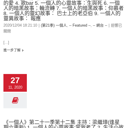
的愛 4. 歌bar 5. 一個人的心靈故事：生與死 6. 一個
人的暗黑故事：輪流轉 7. 一個人的暗黑故事：仰慕者
8. 一個人的靈幻故事： 巴士上的老亞伯 9. 一個人的
靈異故事： 報應
2020/12/04 18:21:10
|
(第21季) 一個人
,
-- Featured --
,
-- 網台 --
|
迴響已
關閉
[...]
進一步了解
27
11, 2020
《一個人》第二十一季第十二集 主持：梁繼璋(逢星
期六更新) 1. 一個人的心靈故事:當我老了 2. 生活小故