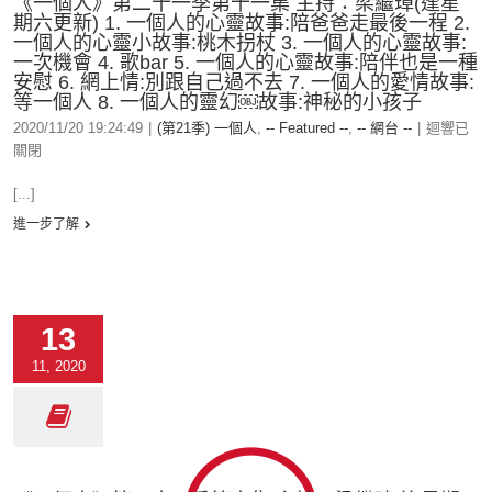
《一個人》第二十一季第十一集 主持：梁繼璋(逢星
期六更新) 1. 一個人的心靈故事:陪爸爸走最後一程 2.
一個人的心靈小故事:桃木拐杖 3. 一個人的心靈故事:
一次機會 4. 歌bar 5. 一個人的心靈故事:陪伴也是一種
安慰 6. 網上情:別跟自己過不去 7. 一個人的愛情故事:
等一個人 8. 一個人的靈幻￼故事:神秘的小孩子
2020/11/20 19:24:49
|
(第21季) 一個人
,
-- Featured --
,
-- 網台 --
|
迴響已
關閉
[...]
進一步了解
13
11, 2020