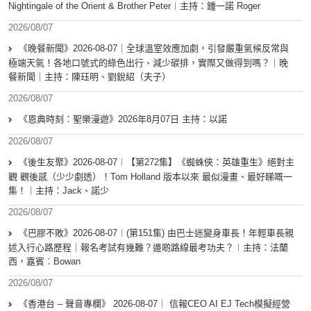
Nightingale of the Orient & Brother Peter︱主持：鍾一諾 Roger
2026/08/07
《晚餐新聞》2026-08-07｜全球溫室效應加劇，引發嚴重氣候反常與
極端天氣！各地口號式的綠色出行、減少碳排，實際又做得到嗎？｜晚
餐新聞｜主持：陳珏明、劉銳紹（夫子）
2026/08/07
《恩典時刻：聖樂漫遊》2026年8月07日 主持：以諾
2026/08/07
《後生友聚》2026-08-07︱【第272集】《蜘蛛俠：英雄重生》絕對主
觀 觀後感（少少劇透）！Tom Holland 版本以來 最似漫畫、最好睇嘅一
集！｜主持：Jack、諾少
2026/08/07
《巴膠不敗》2026-08-07︱(第151集) 由巴士迷變身車長！年輕車長親
述入行心路歷程｜報名考試有幾難？邊啲路線最考功夫？︱主持：法蘭
西，嘉賓︰Bowan
2026/08/07
《香港台 – 聲音專欄》 2026-08-07｜ 信報CEO AI EJ Tech模擬經營