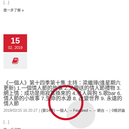
[...]
進一步了解
15
02, 2019
《一個人》第十四季第十集 主持：梁繼璋(逢星期六
更新) 1.一個情人節的故事 2.父親送的情人節禮物 3.
網上情：成功是用寂寞換來的 4.老人與狗 5.歌bar 6.
情人節的小故事 7.生命的水源 8. 改變世界 9. 永遠的
情人節
2019/02/15 16:20:27
|
(第14季) 一個人
,
-- Featured --
,
-- 網台 --
|
0條評論
[...]