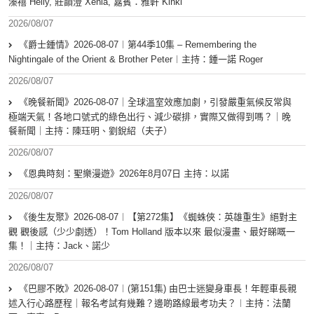
溱禧 Heily, 莊韻澄 Xenia, 嘉賓：雅軒 Kinki
2026/08/07
《爵士鍾情》2026-08-07︱第44季10集 – Remembering the
Nightingale of the Orient & Brother Peter︱主持：鍾一諾 Roger
2026/08/07
《晚餐新聞》2026-08-07｜全球溫室效應加劇，引發嚴重氣候反常與
極端天氣！各地口號式的綠色出行、減少碳排，實際又做得到嗎？｜晚
餐新聞｜主持：陳珏明、劉銳紹（夫子）
2026/08/07
《恩典時刻：聖樂漫遊》2026年8月07日 主持：以諾
2026/08/07
《後生友聚》2026-08-07︱【第272集】《蜘蛛俠：英雄重生》絕對主
觀 觀後感（少少劇透）！Tom Holland 版本以來 最似漫畫、最好睇嘅一
集！｜主持：Jack、諾少
2026/08/07
《巴膠不敗》2026-08-07︱(第151集) 由巴士迷變身車長！年輕車長親
述入行心路歷程｜報名考試有幾難？邊啲路線最考功夫？︱主持：法蘭