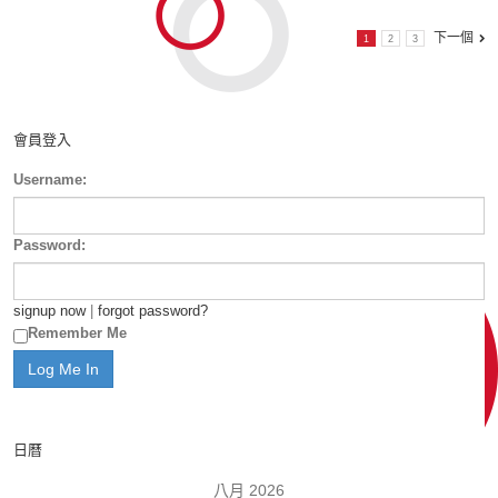
下一個
1
2
3
會員登入
Username:
Password:
signup now
|
forgot password?
Remember Me
日曆
八月 2026