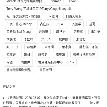
Miracle 社交力學培訓導師
Norman
Ryan
Terry Wong 王總講軍事@TerryWongmilitarytalk
九十後文藝少女 - 賈雅緻
何啟明
何爵天導演
午夜工作者 Benny
古庄辰
古立
吳佩孚
基哥
孟希璘 Ball Mang
宋浩暉
康常治
張曉嵐
朱利安
李錦鴻
李鑑峰
梁天琦
楊偉倫
湯寳如
瘋中三子
羅倫斯
羅海憫
葉家寶
薛影儀 - 阿儀
藍精靈
蝌蚪
許莎朗
譚雁瞳
鄭遨汶法筠師傅
阿銀
陳俊偉
香港催眠輔導中心 Tim Sir
香港記憶學院總監
馬哥老師
近期文章
《想講就講》2026-08-07｜要做美食家 Foodie，最緊要講真話，對得
住觀眾；只要好食，也會撐小店食肆，希望佢哋能捱得住！｜主持：馬