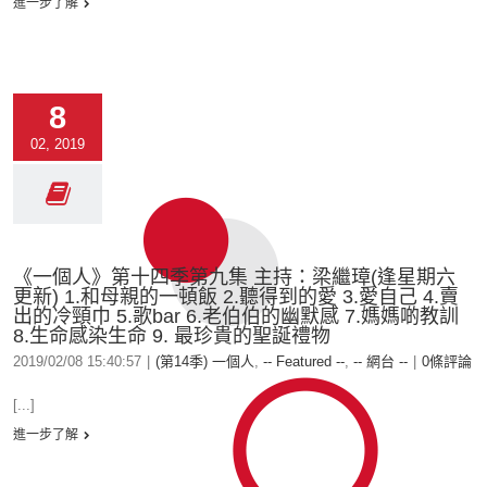
進一步了解
8
02, 2019
《一個人》第十四季第九集 主持：梁繼璋(逢星期六
更新) 1.和母親的一頓飯 2.聽得到的愛 3.愛自己 4.賣
出的冷頸巾 5.歌bar 6.老伯伯的幽默感 7.媽媽啲教訓
8.生命感染生命 9. 最珍貴的聖誕禮物
2019/02/08 15:40:57
|
(第14季) 一個人
,
-- Featured --
,
-- 網台 --
|
0條評論
[...]
進一步了解