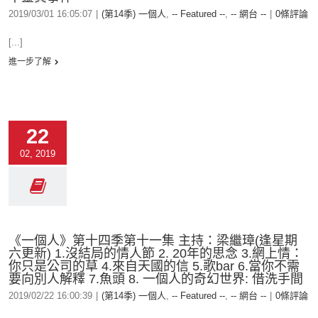
2019/03/01 16:05:07
|
(第14季) 一個人
,
-- Featured --
,
-- 網台 --
|
0條評論
[...]
進一步了解
22
02, 2019
《一個人》第十四季第十一集 主持：梁繼璋(逢星期
六更新) 1.沒結局的情人節 2. 20年的思念 3.網上情：
你只是公司的草 4.來自天國的信 5.歌bar 6.當你不需
要向別人解釋 7.魚頭 8. 一個人的奇幻世界: 借洗手間
2019/02/22 16:00:39
|
(第14季) 一個人
,
-- Featured --
,
-- 網台 --
|
0條評論