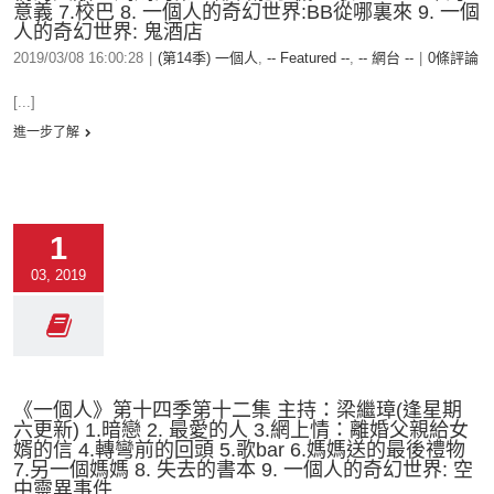
意義 7.校巴 8. 一個人的奇幻世界:BB從哪裏來 9. 一個
人的奇幻世界: 鬼酒店
2019/03/08 16:00:28
|
(第14季) 一個人
,
-- Featured --
,
-- 網台 --
|
0條評論
[...]
進一步了解
1
03, 2019
《一個人》第十四季第十二集 主持：梁繼璋(逢星期
六更新) 1.暗戀 2. 最愛的人 3.網上情：離婚父親給女
婿的信 4.轉彎前的回頭 5.歌bar 6.媽媽送的最後禮物
7.另一個媽媽 8. 失去的書本 9. 一個人的奇幻世界: 空
中靈異事件