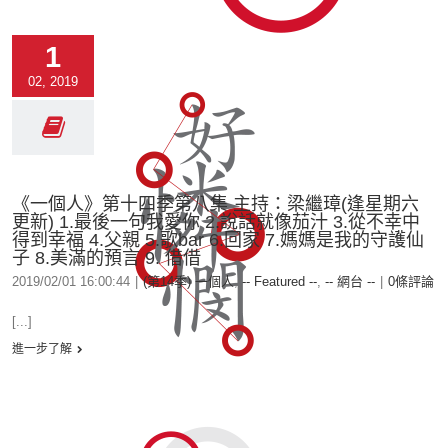
1
02, 2019
《一個人》第十四季第八集 主持：梁繼璋(逢星期六
更新) 1.最後一句我愛你 2.說話就像茄汁 3.從不幸中
得到幸福 4.父親 5.歌bar 6.回家 7.媽媽是我的守護仙
子 8.美滿的預言 9. 借借
2019/02/01 16:00:44
|
(第14季) 一個人
,
-- Featured --
,
-- 網台 --
|
0條評論
[...]
進一步了解