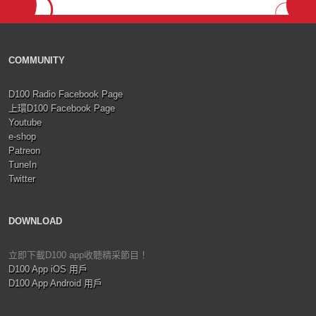
COMMUNITY
D100 Radio Facebook Page
上環D100 Facebook Page
Youtube
e-shop
Patreon
TuneIn
Twitter
DOWNLOAD
立即下載D100 app收聽精采節目！
D100 App iOS 用戶
D100 App Android 用戶