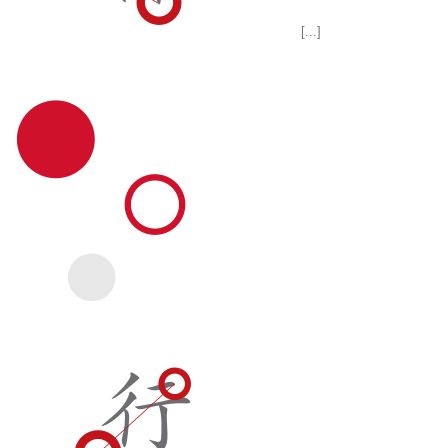
[...]