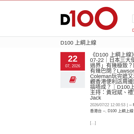
D100 上綱上線
《D100 上綱上線》
22
07-22｜日本三
過界」有幾極致？開
07, 2026
有幾巴閉？Lawson
Coleman玩完遮
觀香港便利店周邊
搞唔成？｜D100
主持：黃冠斌、禮
Jack
2026/07/22 12:00:53
|
--
香港台 --
,
D100 上綱上線
[...]