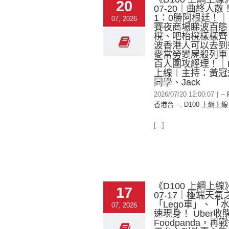
20
07-20｜曲終人
1：0勝阿根廷！
07, 2026
賽夜商場睇波百態
櫈、吧枱櫈樣樣齊
波香港人可以去到
麥當勞變屍殺列車
百人圍攻經理！｜D
上線︱主持：黃冠
同學、Jack
2026/07/20 12:00:07
|
--
香港台 --
,
D100 上綱上線
[...]
《D100 上綱上線》
17
07-17｜極端天氣
「Lego車」、「
07, 2026
速現身！ Uber收
Foodpanda，