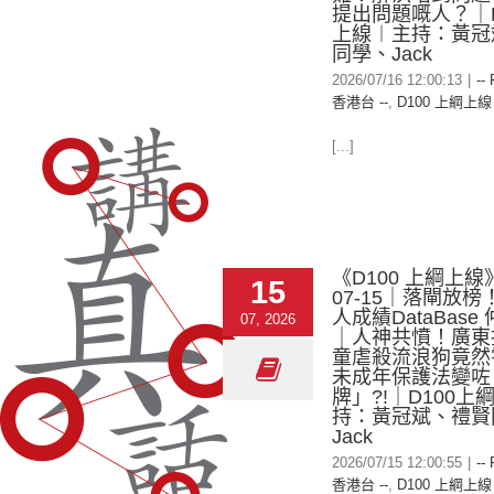
提出問題嘅人？｜D
上線︱主持：黃冠
同學、Jack
2026/07/16 12:00:13
|
--
香港台 --
,
D100 上綱上線
[...]
《D100 上綱上線》
15
07-15｜落閘放榜
人成績DataBase
07, 2026
｜人神共憤！廣東
童虐殺流浪狗竟然
未成年保護法變咗
牌」?!｜D100上
持：黃冠斌、禮賢
Jack
2026/07/15 12:00:55
|
--
香港台 --
,
D100 上綱上線