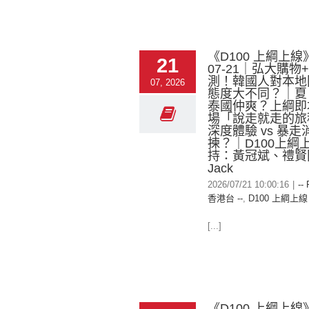
《D100 上綱上線》
21
07-21｜弘大購物
測！韓國人對本地
07, 2026
態度大不同？｜夏
泰國仲爽？上綱即
場「說走就走的旅
深度體驗 vs 暴
揀？｜D100上綱
持：黃冠斌、禮賢
Jack
2026/07/21 10:00:16
|
--
香港台 --
,
D100 上綱上線
[...]
《D100 上綱上線》