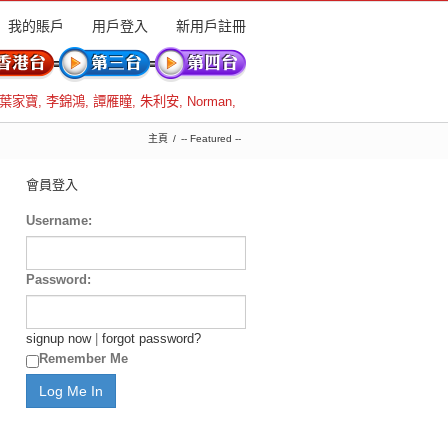
我的賬戶
用戶登入
新用戶註冊
葉家寶
,
李錦鴻
,
譚雁瞳
,
朱利安
,
Norman
,
主頁
-- Featured --
會員登入
Username:
Password:
signup now
|
forgot password?
Remember Me