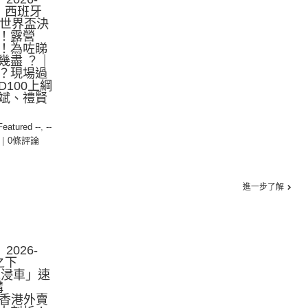
散！西班牙
｜世界盃決
！露營
！為咗睇
幾盡 ？｜
？現場過
100上綱
斌、禮賢
 Featured --
,
--
|
0條評論
進一步了解
2026-
之下
水浸車」速
購
再戰香港外賣