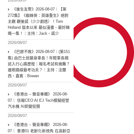
2026/08/07
《後生友聚》2026-08-07︱【第
272集】《蜘蛛俠：英雄重生》絕對
主觀 觀後感（少少劇透）！Tom
Holland 版本以來 最似漫畫、最好睇
嘅一集！｜主持：Jack、諾少
2026/08/07
《巴膠不敗》2026-08-07︱(第151
集) 由巴士迷變身車長！年輕車長親
述入行心路歷程｜報名考試有幾難？
邊啲路線最考功夫？︱主持：法蘭
西，嘉賓︰Bowan
2026/08/07
《香港台 – 聲音專欄》 2026-08-
07｜ 信報CEO AI EJ Tech模擬經營
汽水機 AI即變狡猾
2026/08/07
《香港台 – 聲音專欄》 2026-08-
07｜ 香港01 老齡化新視角 在高齡亞