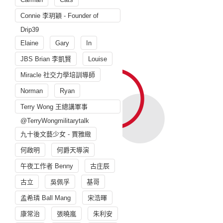
Connie 李玥穎 - Founder of
Drip39
Elaine
Gary
In
JBS Brian 李凱賢
Louise
Miracle 社交力學培訓導師
Norman
Ryan
Terry Wong 王總講軍事
@TerryWongmilitarytalk
九十後文藝少女 - 賈雅緻
何啟明
何爵天導演
午夜工作者 Benny
古庄辰
古立
吳佩孚
基哥
孟希璘 Ball Mang
宋浩暉
康常治
張曉嵐
朱利安