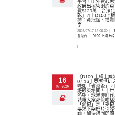
平台！叫外賣心態
政府出招管網約車
費$120萬！合法
乾」?!｜D100上
持：黃冠斌、禮賢
亨
2026/07/17 12:00:30
|
--
香港台 --
,
D100 上綱上線
[...]
《D100 上綱上線》
16
07-16｜英阿世
味如「省港盃」，阿
07, 2026
絕殺英格蘭！｜世
熱朝，球迷爆肝作
城嘅大家都係咁樣
「愛協」定「妥協」
要求下架影片引發
難！解決唔到問題