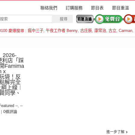
聯絡我們
訂購服務
節目表
節目重溫
D100 慶爆搜尋 :
瘋中三子
,
午夜工作者 Benny
,
古庄辰
,
康常治
,
古立
,
Carman
,
羅倫斯
2026-
大便利店「踩
Famima
 x
又玩袋！反
點解完全
上綱上線︱
賢同學、
 Featured --
,
--
|
0條評論
進一步了解