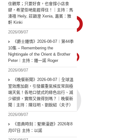
住觀眾；只要好食，也會撐小店食
肆，希望佢哋能捱得住！｜主持：馬
溱禧 Heily, 莊韻澄 Xenia, 嘉賓：雅
軒 Kinki
2026/08/07
《爵士鍾情》2026-08-07︱第44季
10集 – Remembering the
Nightingale of the Orient & Brother
Peter︱主持：鍾一諾 Roger
2026/08/07
《晚餐新聞》2026-08-07｜全球溫
室效應加劇，引發嚴重氣候反常與極
端天氣！各地口號式的綠色出行、減
少碳排，實際又做得到嗎？｜晚餐新
聞｜主持：陳珏明、劉銳紹（夫子）
2026/08/07
《恩典時刻：聖樂漫遊》2026年8
月07日 主持：以諾