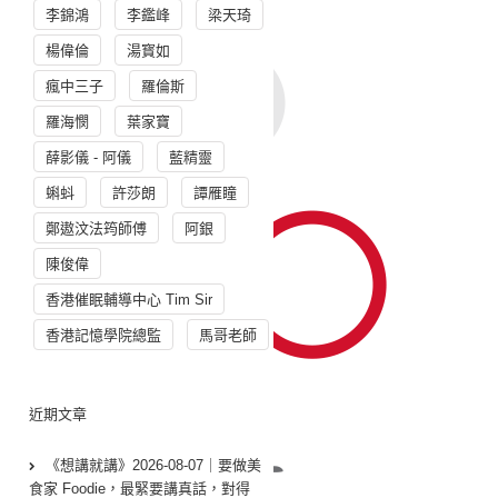
李錦鴻
李鑑峰
梁天琦
楊偉倫
湯寳如
瘋中三子
羅倫斯
羅海憫
葉家寶
薛影儀 - 阿儀
藍精靈
蝌蚪
許莎朗
譚雁瞳
鄭遨汶法筠師傅
阿銀
陳俊偉
香港催眠輔導中心 Tim Sir
香港記憶學院總監
馬哥老師
近期文章
《想講就講》2026-08-07｜要做美
食家 Foodie，最緊要講真話，對得