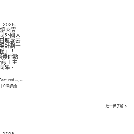
2026-
+燒肉實
同外國人
日避暑去
場計劃一
程」！｜
走消費你點
上線︱主
同學、
 Featured --
,
--
|
0條評論
進一步了解
2026-