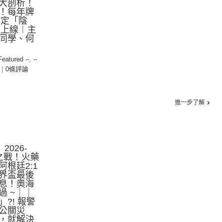
大剖析！
！每年牌
化定「陰
綱上線︱主
同學、何
 Featured --
,
--
|
0條評論
進一步了解
2026-
仇之戰！火藥
根廷2:1
界盃最後
息！奧海
過 ~｜｜
?! 報警
公關災
，就解決