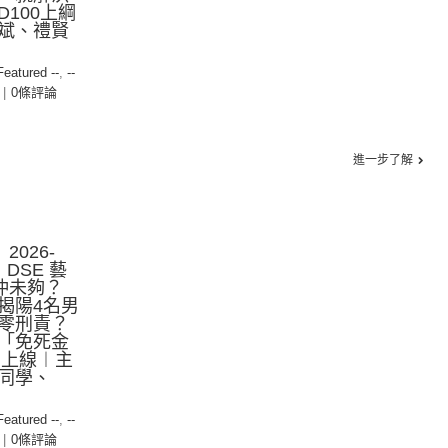
100上綱
斌、禮賢
 Featured --
,
--
|
0條評論
進一步了解
2026-
！DSE 藝
 仲未夠？
揭陽4名男
零刑責？
「免死金
綱上線︱主
同學、
 Featured --
,
--
|
0條評論