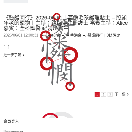
《醫護同行》2026-06-01︱高齡毛孩護理貼士 – 照顧
年老的寵物︱主持：路婉儀註冊護士 嘉賓主持：Alice
嘉賓：全科獸醫 紀婧彤醫生
2026/06/01 12:00:31
|
-- Featured --
,
-- 香港台 --
,
醫護同行
|
0條評論
[...]
進一步了解
下一個
1
2
3
會員登入
Username: