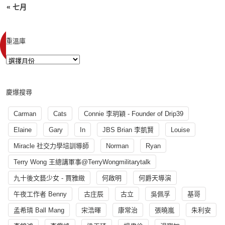
« 七月
重溫庫
慶爆搜尋
Carman
Cats
Connie 李玥穎 - Founder of Drip39
Elaine
Gary
In
JBS Brian 李凱賢
Louise
Miracle 社交力學培訓導師
Norman
Ryan
Terry Wong 王總講軍事@TerryWongmilitarytalk
九十後文藝少女 - 賈雅緻
何啟明
何爵天導演
午夜工作者 Benny
古庄辰
古立
吳佩孚
基哥
孟希璘 Ball Mang
宋浩暉
康常治
張曉嵐
朱利安