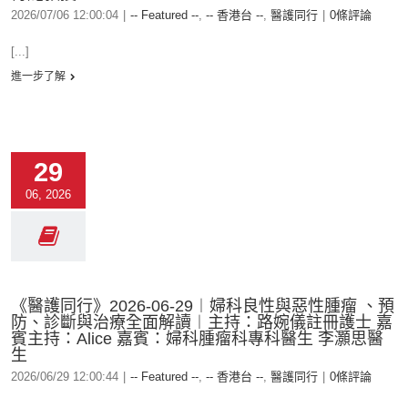
2026/07/06 12:00:04
|
-- Featured --
,
-- 香港台 --
,
醫護同行
|
0條評論
[...]
進一步了解
29
06, 2026
《醫護同行》2026-06-29︱婦科良性與惡性腫瘤 、預
防、診斷與治療全面解讀︱主持：路婉儀註冊護士 嘉
賓主持：Alice 嘉賓：婦科腫瘤科專科醫生 李灝思醫
生
2026/06/29 12:00:44
|
-- Featured --
,
-- 香港台 --
,
醫護同行
|
0條評論