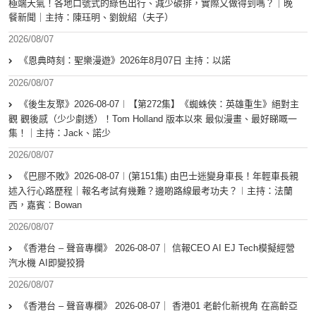
極端天氣！各地口號式的綠色出行、減少碳排，實際又做得到嗎？｜晚
餐新聞｜主持：陳珏明、劉銳紹（夫子）
2026/08/07
《恩典時刻：聖樂漫遊》2026年8月07日 主持：以諾
2026/08/07
《後生友聚》2026-08-07︱【第272集】《蜘蛛俠：英雄重生》絕對主
觀 觀後感（少少劇透）！Tom Holland 版本以來 最似漫畫、最好睇嘅一
集！｜主持：Jack、諾少
2026/08/07
《巴膠不敗》2026-08-07︱(第151集) 由巴士迷變身車長！年輕車長親
述入行心路歷程｜報名考試有幾難？邊啲路線最考功夫？︱主持：法蘭
西，嘉賓︰Bowan
2026/08/07
《香港台 – 聲音專欄》 2026-08-07｜ 信報CEO AI EJ Tech模擬經營
汽水機 AI即變狡猾
2026/08/07
《香港台 – 聲音專欄》 2026-08-07｜ 香港01 老齡化新視角 在高齡亞