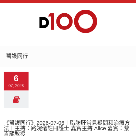
醫護同行
6
07, 2026
《醫護同行》2026-07-06︱脂肪肝常見疑問和治療方
法︱主持：路婉儀註冊護士 嘉賓主持 Alice 嘉賓：黎
青龍教授