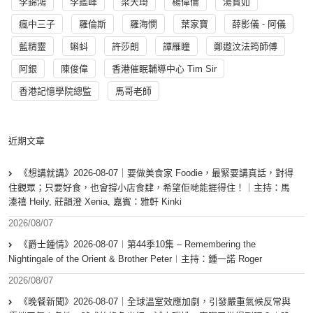
李錦鴻
李鑑峰
梁天琦
楊偉倫
湯寳如
瘋中三子
羅倫斯
羅海憫
葉家寶
薛影儀 - 阿儀
藍精靈
蝌蚪
許莎朗
譚雁瞳
鄭遨汶法筠師傅
阿銀
陳俊偉
香港催眠輔導中心 Tim Sir
香港記憶學院總監
馬哥老師
近期文章
《想講就講》2026-08-07｜要做美食家 Foodie，最緊要講真話，對得
住觀眾；只要好食，也會撐小店食肆，希望佢哋能捱得住！｜主持：馬
溱禧 Heily, 莊韻澄 Xenia, 嘉賓：雅軒 Kinki
2026/08/07
《爵士鍾情》2026-08-07︱第44季10集 – Remembering the
Nightingale of the Orient & Brother Peter︱主持：鍾一諾 Roger
2026/08/07
《晚餐新聞》2026-08-07｜全球溫室效應加劇，引發嚴重氣候反常與