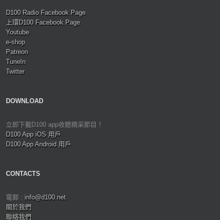
D100 Radio Facebook Page
上環D100 Facebook Page
Youtube
e-shop
Patreon
TuneIn
Twitter
DOWNLOAD
立即下載D100 app收聽精采節目！
D100 App iOS 用戶
D100 App Android 用戶
CONTACTS
電郵 :
info@d100.net
關於我們
聯絡我們