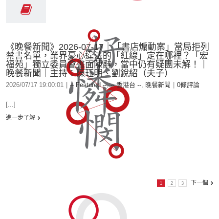
《晚餐新聞》2026-07-17｜「書店煽動案」當局拒列
禁書名單，業界憂心違法的「紅線」定在哪裡？「宏
福苑」獨立委員會書面陳辭，當中仍有疑團未解！｜
晚餐新聞｜主持：陳珏明、劉銳紹（夫子）
2026/07/17 19:00:01
|
-- Featured --
,
-- 香港台 --
,
晚餐新聞
|
0條評論
[...]
進一步了解
下一個
1
2
3