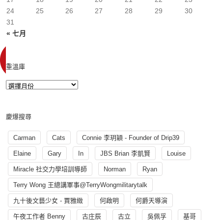
24
25
26
27
28
29
30
31
« 七月
重溫庫
慶爆搜尋
Carman
Cats
Connie 李玥穎 - Founder of Drip39
Elaine
Gary
In
JBS Brian 李凱賢
Louise
Miracle 社交力學培訓導師
Norman
Ryan
Terry Wong 王總講軍事@TerryWongmilitarytalk
九十後文藝少女 - 賈雅緻
何啟明
何爵天導演
午夜工作者 Benny
古庄辰
古立
吳佩孚
基哥