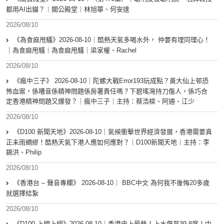
都用AI出貓？｜關公殿堂｜林旭華、何安達
2026/08/10
《為食麻甩騷》2026-08-10｜酷熱天氣多喝水外， 仲要有埋同理心！
｜為食麻甩騷｜為食麻甩騷｜梁家權、Rachel
2026/08/10
《瘋中三子》 2026-08-10｜陀螺大戰Error193玩成點？黃大仙上邨恐
怖血案，係嘈音係精神問題係房署責任嗎？下碧瑤灣持刀傷人，係巧合
定香港精神問題又爆發？｜瘋中三子｜主持：蔡浩樑、阿通、江少
2026/08/10
《D100 新聞天地》2026-08-10｜氣候衝擊世界經濟發展，香港需要真
正未雨綢繆！酷熱天氣下港人應如何應對？｜D100新聞天地｜主持：李
錦洪、Philip
2026/08/10
《香港台 – 聲音專欄》 2026-08-10｜ BBC中文 為何我不後悔20多歲
就選擇結紮
2026/08/10
《D100 上綱上線》2026-08-10｜香港史上最熱！上水飆至39.8度！中