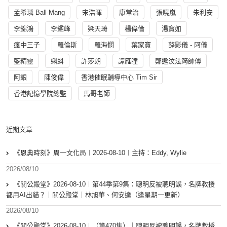
孟希璘 Ball Mang
宋浩暉
康常治
張曉嵐
朱利安
李錦鴻
李鑑峰
梁天琦
楊偉倫
湯寳如
瘋中三子
羅倫斯
羅海憫
葉家寶
薛影儀 - 阿儀
藍精靈
蝌蚪
許莎朗
譚雁瞳
鄭遨汶法筠師傅
阿銀
陳俊偉
香港催眠輔導中心 Tim Sir
香港記憶學院總監
馬哥老師
近期文章
《恩典時刻》周一文化局︱2026-08-10︱主持：Eddy, Wylie
2026/08/10
《關公殿堂》2026-08-10︱第44季第9集：聰明反被聰明誤，名牌教授
都用AI出貓？｜關公殿堂｜林旭華、何安達（逢星期一更新）
2026/08/10
《關公殿堂》2026-08-10︱（第470集）｜聰明反被聰明誤，名牌教授