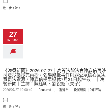
[...]
進一步了解
27
07, 2026
《晚餐新聞》2026-07-27｜高等法院法官陳嘉信再涉
司法抄襲抄完再抄，張舉能批事件削弱公眾信心且耗
費司法資源，陳嘉信提早退休7月31日起生效！｜晚
餐新聞｜主持：陳珏明、劉銳紹（夫子）
2026/07/27 19:00:49
|
-- Featured --
,
-- 香港台 --
,
晚餐新聞
|
0條評論
[...]
進一步了解