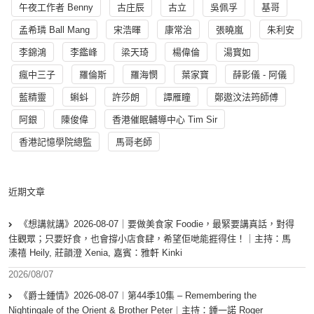
午夜工作者 Benny
古庄辰
古立
吳佩孚
基哥
孟希璘 Ball Mang
宋浩暉
康常治
張曉嵐
朱利安
李錦鴻
李鑑峰
梁天琦
楊偉倫
湯寳如
瘋中三子
羅倫斯
羅海憫
葉家寶
薛影儀 - 阿儀
藍精靈
蝌蚪
許莎朗
譚雁瞳
鄭遨汶法筠師傅
阿銀
陳俊偉
香港催眠輔導中心 Tim Sir
香港記憶學院總監
馬哥老師
近期文章
《想講就講》2026-08-07｜要做美食家 Foodie，最緊要講真話，對得
住觀眾；只要好食，也會撐小店食肆，希望佢哋能捱得住！｜主持：馬
溱禧 Heily, 莊韻澄 Xenia, 嘉賓：雅軒 Kinki
2026/08/07
《爵士鍾情》2026-08-07︱第44季10集 – Remembering the
Nightingale of the Orient & Brother Peter︱主持：鍾一諾 Roger