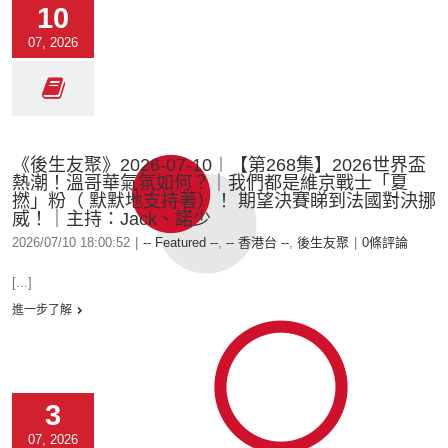
10
07, 2026
《後生友聚》2026-07-10︱【第268集】2026世界盃
熱潮！溫哥華氣氛如何？｜我們都是維京戰士「夏
撚」粉（ 默默地支持著）！ 期望決賽睇到法國對決挪
威！｜主持：Jack、諾少
2026/07/10 18:00:52
|
-- Featured --
,
-- 香港台 --
,
後生友聚
|
0條評論
[...]
進一步了解
3
07, 2026