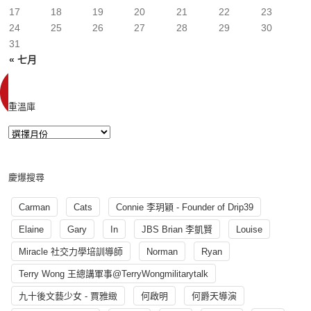
17
18
19
20
21
22
23
24
25
26
27
28
29
30
31
« 七月
重溫庫
慶爆搜尋
Carman
Cats
Connie 李玥穎 - Founder of Drip39
Elaine
Gary
In
JBS Brian 李凱賢
Louise
Miracle 社交力學培訓導師
Norman
Ryan
Terry Wong 王總講軍事@TerryWongmilitarytalk
九十後文藝少女 - 賈雅緻
何啟明
何爵天導演