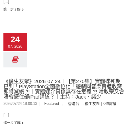
[...]
進一步了解
24
07, 2026
《後生友聚》2026-07-24︱【第270集】實體碟死期
已到！PlayStation全面數位化！遊戲同音樂實體收藏
即將滅絕 ?!｜實體媒介真係無存在意義 ?! 咁教宗又會
唔會攞住部iPad講道？｜主持：Jack、諾少
2026/07/24 18:00:13
|
-- Featured --
,
-- 香港台 --
,
後生友聚
|
0條評論
[...]
進一步了解