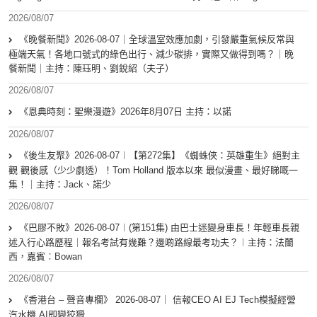
2026/08/07
《晚餐新聞》2026-08-07｜全球溫室效應加劇，引發嚴重氣候反常與
極端天氣！各地口號式的綠色出行、減少碳排，實際又做得到嗎？｜晚
餐新聞｜主持：陳珏明、劉銳紹（夫子）
2026/08/07
《恩典時刻：聖樂漫遊》2026年8月07日 主持：以諾
2026/08/07
《後生友聚》2026-08-07︱【第272集】《蜘蛛俠：英雄重生》絕對主
觀 觀後感（少少劇透）！Tom Holland 版本以來 最似漫畫、最好睇嘅一
集！｜主持：Jack、諾少
2026/08/07
《巴膠不敗》2026-08-07︱(第151集) 由巴士迷變身車長！年輕車長親
述入行心路歷程｜報名考試有幾難？邊啲路線最考功夫？︱主持：法蘭
西，嘉賓︰Bowan
2026/08/07
《香港台 – 聲音專欄》 2026-08-07｜ 信報CEO AI EJ Tech模擬經營
汽水機 AI即變狡猾