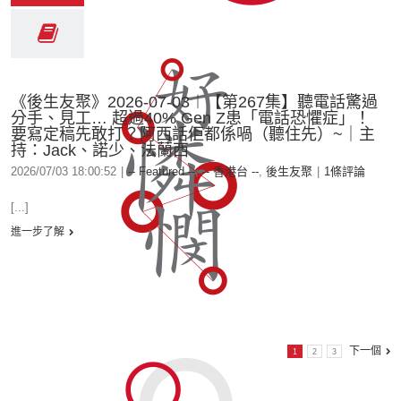
《後生友聚》2026-07-03︱【第267集】聽電話驚過
分手、見工… 超過40% Gen Z患「電話恐懼症」！
要寫定稿先敢打？阿西話佢都係喎（聽住先）~｜主
持：Jack、諾少、法蘭西
2026/07/03 18:00:52
|
-- Featured --
,
-- 香港台 --
,
後生友聚
|
1條評論
[...]
進一步了解
下一個
1
2
3