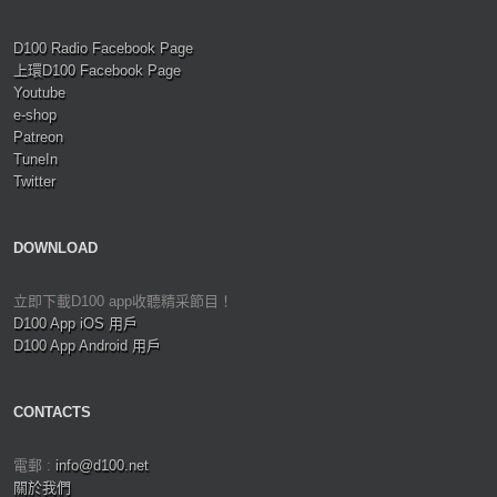
D100 Radio Facebook Page
上環D100 Facebook Page
Youtube
e-shop
Patreon
TuneIn
Twitter
DOWNLOAD
立即下載D100 app收聽精采節目！
D100 App iOS 用戶
D100 App Android 用戶
CONTACTS
電郵 :
info@d100.net
關於我們