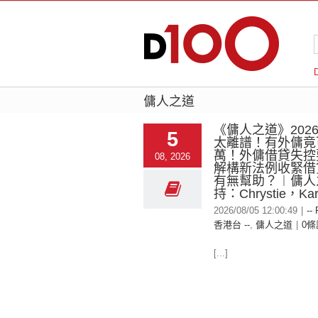
傭人之道
《傭人之道》2026-
5
太離譜！有外傭竟
萬！外傭借貸失控
08, 2026
解構新法例收緊借
有無幫助？︱傭人
持：Chrystie，Kar
2026/08/05 12:00:49
|
--
香港台 --
,
傭人之道
|
0條
[...]