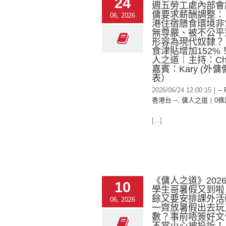
24
週五勞工處內部會
傭要求薪酬調整：
06, 2026
港住宿膳食環境非
無尊嚴、被不公平
形容為現代奴隸？
食津貼增加152%
人之道︱主持：Chry
嘉賓：Kary (外
表）
2026/06/24 12:00:15
|
--
香港台 --
,
傭人之道
|
0條
[...]
《傭人之道》2026-
10
學生哥暑假又到啦
餘又要安排課外活
06, 2026
一齊放暑假出去玩
數？事前唔簽好文