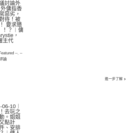
議討論外
 外傭指香
常惡劣，
對待！被
！ 要求膳
！！？︱傭
stie，
傭僱主代
 Featured --
,
--
評論
進一步了解
06-10︱
！去玩之
動。姐姐
又點計
件、安排