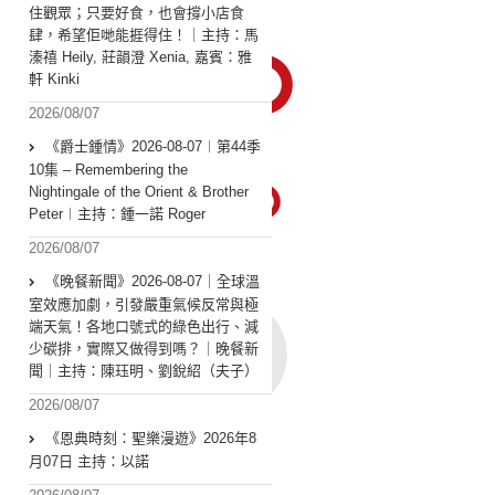
住觀眾；只要好食，也會撐小店食
肆，希望佢哋能捱得住！｜主持：馬
溱禧 Heily, 莊韻澄 Xenia, 嘉賓：雅
軒 Kinki
2026/08/07
《爵士鍾情》2026-08-07︱第44季
10集 – Remembering the
Nightingale of the Orient & Brother
Peter︱主持：鍾一諾 Roger
2026/08/07
《晚餐新聞》2026-08-07｜全球溫
室效應加劇，引發嚴重氣候反常與極
端天氣！各地口號式的綠色出行、減
少碳排，實際又做得到嗎？｜晚餐新
聞｜主持：陳珏明、劉銳紹（夫子）
2026/08/07
《恩典時刻：聖樂漫遊》2026年8
月07日 主持：以諾