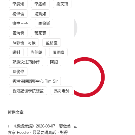
李錦鴻
李鑑峰
梁天琦
楊偉倫
湯寳如
瘋中三子
羅倫斯
羅海憫
葉家寶
薛影儀 - 阿儀
藍精靈
蝌蚪
許莎朗
譚雁瞳
鄭遨汶法筠師傅
阿銀
陳俊偉
香港催眠輔導中心 Tim Sir
香港記憶學院總監
馬哥老師
近期文章
《想講就講》2026-08-07｜要做美
食家 Foodie，最緊要講真話，對得