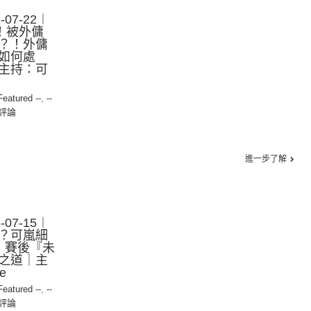
07-22︱
歷！被外傭
？！外傭
如何處
主持：可
 Featured --
,
--
評論
進一步了解
07-15︱
？可嵐細
》賽後『未
之道｜主
e
 Featured --
,
--
評論