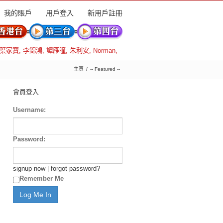
我的賬戶
用戶登入
新用戶註冊
葉家寶
,
李錦鴻
,
譚雁瞳
,
朱利安
,
Norman
,
主頁
-- Featured --
會員登入
Username:
Password:
signup now
|
forgot password?
Remember Me