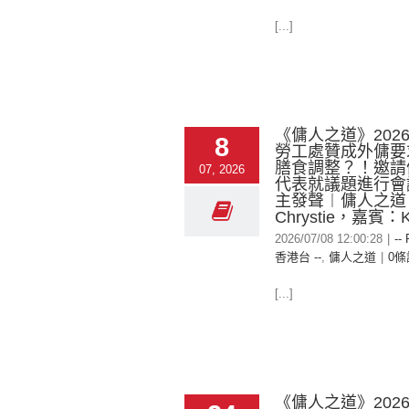
[...]
《傭人之道》2026-
8
勞工處贊成外傭要
膳食調整？！邀請
07, 2026
代表就議題進行會
主發聲︱傭人之道
Chrystie，嘉賓：K
2026/07/08 12:00:28
|
--
香港台 --
,
傭人之道
|
0條
[...]
《傭人之道》2026-