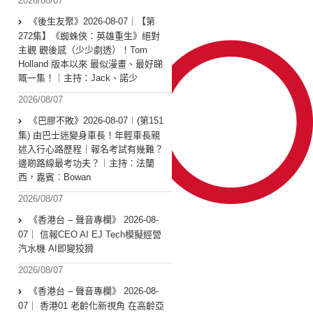
2026/08/07
《後生友聚》2026-08-07︱【第
272集】《蜘蛛俠：英雄重生》絕對
主觀 觀後感（少少劇透）！Tom
Holland 版本以來 最似漫畫、最好睇
嘅一集！｜主持：Jack、諾少
2026/08/07
《巴膠不敗》2026-08-07︱(第151
集) 由巴士迷變身車長！年輕車長親
述入行心路歷程｜報名考試有幾難？
邊啲路線最考功夫？︱主持：法蘭
西，嘉賓︰Bowan
2026/08/07
《香港台 – 聲音專欄》 2026-08-
07｜ 信報CEO AI EJ Tech模擬經營
汽水機 AI即變狡猾
2026/08/07
《香港台 – 聲音專欄》 2026-08-
07｜ 香港01 老齡化新視角 在高齡亞