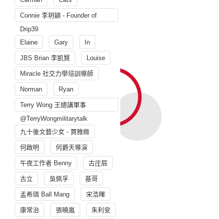
Connie 李玥穎 - Founder of
Drip39
Elaine
Gary
In
JBS Brian 李凱賢
Louise
Miracle 社交力學培訓導師
Norman
Ryan
Terry Wong 王總講軍事
@TerryWongmilitarytalk
九十後文藝少女 - 賈雅緻
何啟明
何爵天導演
午夜工作者 Benny
古庄辰
古立
吳佩孚
基哥
孟希璘 Ball Mang
宋浩暉
康常治
張曉嵐
朱利安