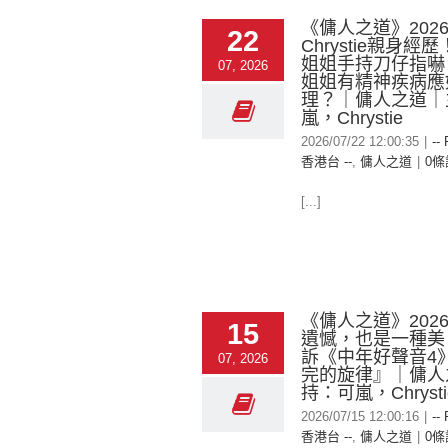
《傭人之道》2026-
22
Chrystie親身經
姐姐手持刀仔指嚇
07, 2026
姐姐有精神疾病應
理？｜傭人之道｜
嵐，Chrystie
2026/07/22 12:00:35
|
--
香港台 --
,
傭人之道
|
0條
[...]
《傭人之道》2026-
15
遺憾，也是一種美
訴《中年好聲音4
07, 2026
完的旋律』｜傭人
持：可嵐，Chrysti
2026/07/15 12:00:16
|
--
香港台 --
,
傭人之道
|
0條