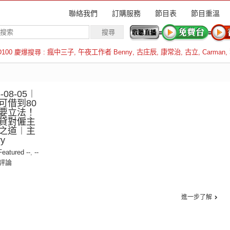
聯絡我們
訂購服務
節目表
節目重溫
D100 慶爆搜尋 :
瘋中三子
,
午夜工作者 Benny
,
古庄辰
,
康常治
,
古立
,
Carman
,
羅倫斯
08-05︱
可借到80
要立法！
貸對僱主
之道︱主
y
 Featured --
,
--
評論
進一步了解