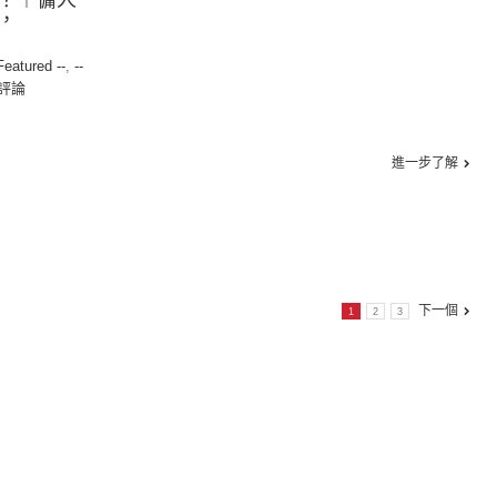
？︱傭人
，
 Featured --
,
--
評論
進一步了解
下一個
1
2
3