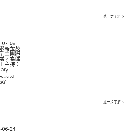
進一步了解
07-08︱
求薪金及
僱主團體
議，為僱
︱主持：
ary
 Featured --
,
--
評論
進一步了解
06-24︱