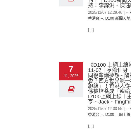
何！｜D100新聞
持：李錦洪、陳珏
2025/11/07 12:29:46
|
-- 
香港台 --
,
D100 新聞天地
[...]
《D100 上綱上線》
7
11-07｜亨爺化
同後輩講夢想~ 
11, 2025
香？西方世界咪一
跑線」！香港人從
係被培養成「齒輪」
D100上綱上線︱
亨、Jack、FingFi
2025/11/07 12:00:55
|
-- 
香港台 --
,
D100 上綱上線
[...]