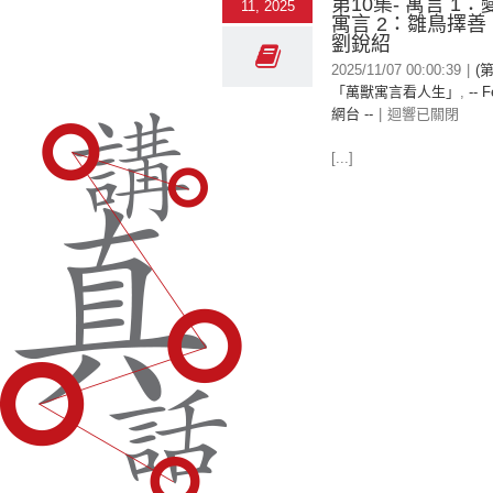
第10集- 寓言 1
11, 2025
寓言 2：雛鳥擇
劉銳紹
2025/11/07 00:00:39
|
(
「萬獸寓言看人生」
,
-- F
網台 --
|
迴響已關閉
[...]