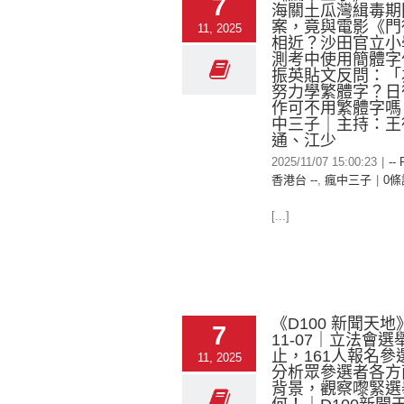
7
海關土瓜灣緝毒期
案，竟與電影《門
11, 2025
相近？沙田官立小
測考中使用簡體字
振英貼文反問：「
努力學繁體字？日
作可不用繁體字嗎
中三子｜主持：王
通、江少
2025/11/07 15:00:23
|
-- 
香港台 --
,
瘋中三子
|
0條
[...]
《D100 新聞天地》
7
11-07｜立法會
止，161人報名參
11, 2025
分析眾參選者各方
背景，觀察嚟緊選