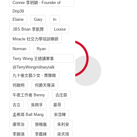
Connie 李玥穎 - Founder of
Drip39
Elaine
Gary
In
JBS Brian 李凱賢
Louise
Miracle 社交力學培訓導師
Norman
Ryan
Terry Wong 王總講軍事
@TerryWongmilitarytalk
九十後文藝少女 - 賈雅緻
何啟明
何爵天導演
午夜工作者 Benny
古庄辰
古立
吳佩孚
基哥
孟希璘 Ball Mang
宋浩暉
康常治
張曉嵐
朱利安
李錦鴻
李鑑峰
梁天琦