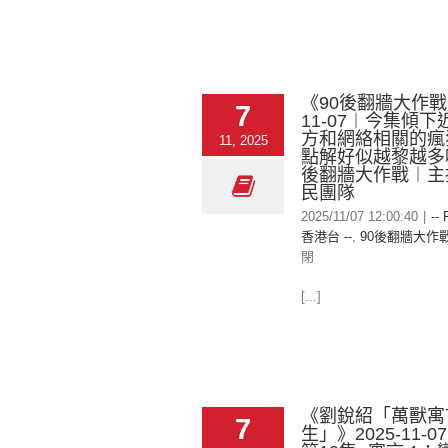
《90後翻牆大作戰》
7
11-07︱今集傾
方和網絡相關的瘋
11, 2025
點解好似越黎越多
後翻牆大作戰︱主
民團隊
2025/11/07 12:00:40
|
-- 
香港台 --
,
90後翻牆大作
閉
[...]
《劉銳紹「萬獸寓
7
生」》2025-11-0