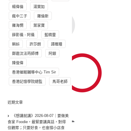
楊偉倫
湯寳如
瘋中三子
羅倫斯
羅海憫
葉家寶
薛影儀 - 阿儀
藍精靈
蝌蚪
許莎朗
譚雁瞳
鄭遨汶法筠師傅
阿銀
陳俊偉
香港催眠輔導中心 Tim Sir
香港記憶學院總監
馬哥老師
近期文章
《想講就講》2026-08-07｜要做美
食家 Foodie，最緊要講真話，對得
住觀眾；只要好食，也會撐小店食