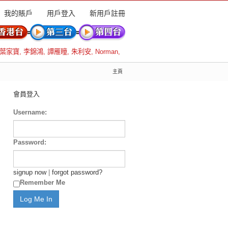
我的賬戶
用戶登入
新用戶註冊
葉家寶
,
李錦鴻
,
譚雁瞳
,
朱利安
,
Norman
,
主頁
會員登入
Username:
Password:
signup now
|
forgot password?
Remember Me