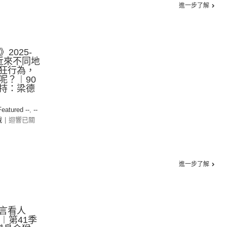
進一步了解
2025-
下近來不同地
狂行為，
呢？︱90
持：梁德
Featured --
,
--
戰
|
迴響已關
進一步了解
言看人
7︱第41季