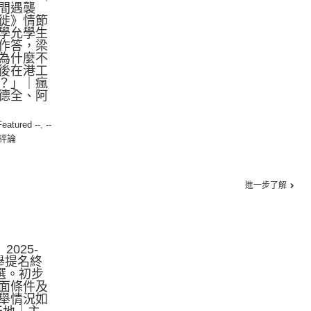
間遇襲
徙》情節
學允學生
作答，梁
為什麼不
後在港工
？」｜瘋
德全、阿
Featured --
,
--
評論
進一步了解
2025-
選舉提名終
選。初步
面條件及
舉情況如