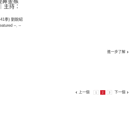
：變鼻金猴
善｜主持：
第41季) 劉銳紹
eatured --
,
--
進一步了解
上一個
下一個
1
2
3