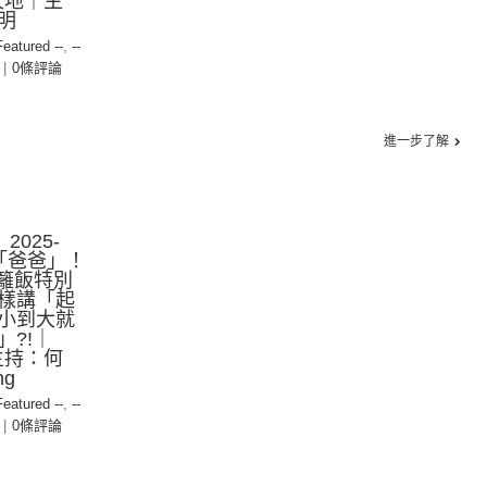
天地｜主
明
Featured --
,
--
|
0條評論
進一步了解
2025-
身「爸爸」！
隔籬飯特別
樣講「起
小到大就
?!｜
主持：何
ng
Featured --
,
--
|
0條評論