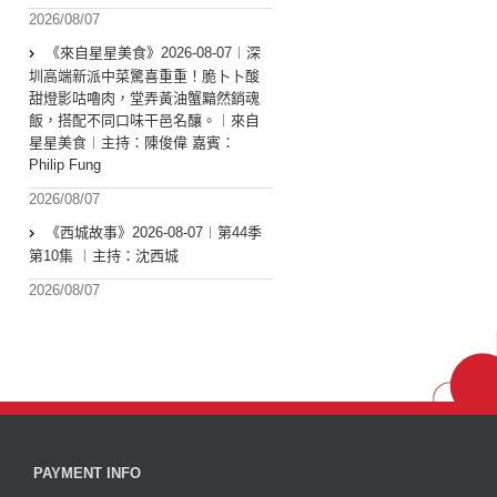
2026/08/07
《來自星星美食》2026-08-07︱深
圳高端新派中菜驚喜重重！脆卜卜酸
甜燈影咕嚕肉，堂弄黃油蟹黯然銷魂
飯，搭配不同口味干邑名釀。︱來自
星星美食︱主持：陳俊偉 嘉賓：
Philip Fung
2026/08/07
《西城故事》2026-08-07︱第44季
第10集 ︱主持：沈西城
2026/08/07
PAYMENT INFO