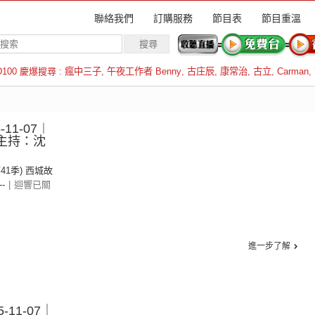
聯絡我們
訂購服務
節目表
節目重溫
D100 慶爆搜尋 :
瘋中三子
,
午夜工作者 Benny
,
古庄辰
,
康常治
,
古立
,
Carman
,
羅倫斯
11-07︱
︱主持：沈
第41季) 西城故
--
|
迴響已關
進一步了解
-11-07｜