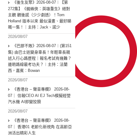
《後生友聚》2026-08-07︱【第
272集】《蜘蛛俠：英雄重生》絕對
主觀 觀後感（少少劇透）！Tom
Holland 版本以來 最似漫畫、最好睇
嘅一集！｜主持：Jack、諾少
2026/08/07
《巴膠不敗》2026-08-07︱(第151
集) 由巴士迷變身車長！年輕車長親
述入行心路歷程｜報名考試有幾難？
邊啲路線最考功夫？︱主持：法蘭
西，嘉賓︰Bowan
2026/08/07
《香港台 – 聲音專欄》 2026-08-
07｜ 信報CEO AI EJ Tech模擬經營
汽水機 AI即變狡猾
2026/08/07
《香港台 – 聲音專欄》 2026-08-
07｜ 香港01 老齡化新視角 在高齡亞
洲活出精彩人生