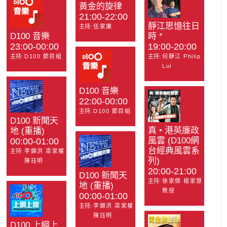
黃金的旋律
21:00-22:00
靜江思憶往日
主持:
伍家廉
D100 音樂
時 *
23:00-00:00
19:00-20:00
主持:
D100 節目組
主持:
何靜江 Philip
Lui
D100 音樂
22:00-00:00
主持:
D100 節目組
D100 新聞天
真 • 港英廉政
地 (重播)
風雲 (D100網
00:00-01:00
台經典風雲系
主持:
李錦洪 梁家權
列)
陳珏明
20:00-21:00
D100 新聞天
主持:
徐家傑 楊家慧
地 (重播)
教授
00:00-01:00
主持:
李錦洪 梁家權
陳珏明
D100 上綱上