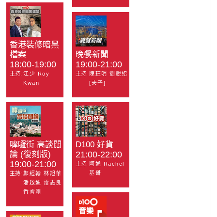
香港裝修暗黑
檔案
晚餐新聞
18:00-19:00
19:00-21:00
主持:
江少 Roy
主持:
陳玨明 劉銳紹
Kwan
[夫子]
嚤囉街 高談闊
D100 好貨
論 (復刻版)
21:00-22:00
19:00-21:00
主持:
阿通 Rachel
基哥
主持:
鄭經翰 林旭華
潘啟迪 雷志良
香睿剛