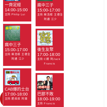
一齊足經
瘋中三子
14:00-15:00
15:00-17:00
主持:
Philip Lui
主持:
蔡浩樑 王德全
阿通 江少
瘋中三子
15:00-17:00
後生友聚
17:00-18:00
主持:
蔡浩樑 王德全
阿通 江少
主持:
C朗 阿Jack
Francis
CAB爆的士台
17:00-18:00
巴膠不敗
18:00-19:00
主持:
肥叔叔 阿揚
主持:
Francis