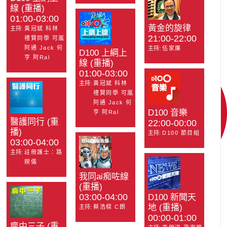
線 (重播)
01:00-03:00
黃金的旋律
主持:
黃冠斌 科林
21:00-22:00
禮賢同學 可嵐
阿通 Jack 何
主持:
伍家廉
D100 上綱上
亨 阿Ral
線 (重播)
01:00-03:00
主持:
黃冠斌 科林
禮賢同學 可嵐
阿通 Jack 何
D100 音樂
亨 阿Ral
醫護同行 (重
22:00-00:00
播)
主持:
D100 節目組
03:00-04:00
主持:
註冊護士：路
婉儀
我同ai痴咗線
(重播)
03:00-04:00
D100 新聞天
地 (重播)
主持:
蔡浩樑 C朗
00:00-01:00
瘋中三子 (重