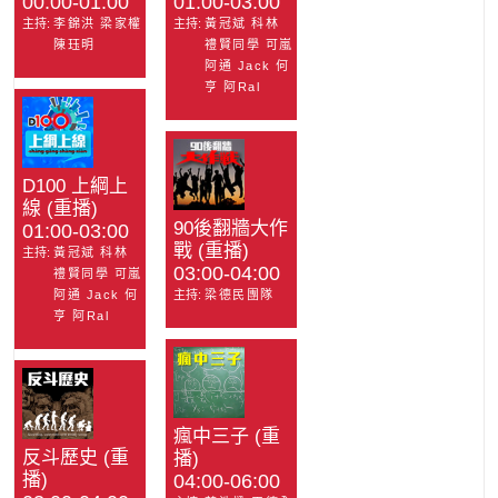
00:00-01:00
01:00-03:00
主持:
李錦洪 梁家權
主持:
黃冠斌 科林
陳珏明
禮賢同學 可嵐
阿通 Jack 何
亨 阿Ral
D100 上綱上
線 (重播)
90後翻牆大作
01:00-03:00
戰 (重播)
主持:
黃冠斌 科林
03:00-04:00
禮賢同學 可嵐
阿通 Jack 何
主持:
梁德民團隊
亨 阿Ral
瘋中三子 (重
反斗歷史 (重
播)
播)
04:00-06:00