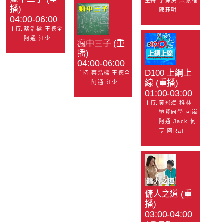
主持:
李錦洪 梁家權
播)
陳珏明
04:00-06:00
主持:
蔡浩樑 王德全
阿通 江少
瘋中三子 (重
播)
04:00-06:00
D100 上綱上
主持:
蔡浩樑 王德全
線 (重播)
阿通 江少
01:00-03:00
主持:
黃冠斌 科林
禮賢同學 可嵐
阿通 Jack 何
亨 阿Ral
傭人之道 (重
播)
03:00-04:00