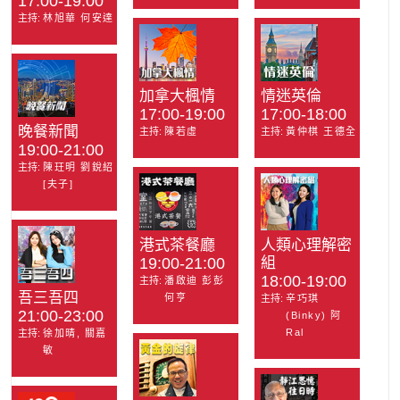
17:00-19:00
主持:
林旭華 何安達
加拿大楓情
情迷英倫
17:00-19:00
17:00-18:00
晚餐新聞
主持:
陳若虛
主持:
黃仲棋 王德全
19:00-21:00
主持:
陳玨明 劉銳紹
[夫子]
港式茶餐廳
人類心理解密
19:00-21:00
組
18:00-19:00
主持:
潘啟迪 彭彭
吾三吾四
何亨
主持:
辛巧琪
21:00-23:00
(Binky) 阿
Ral
主持:
徐加晴, 關嘉
敏