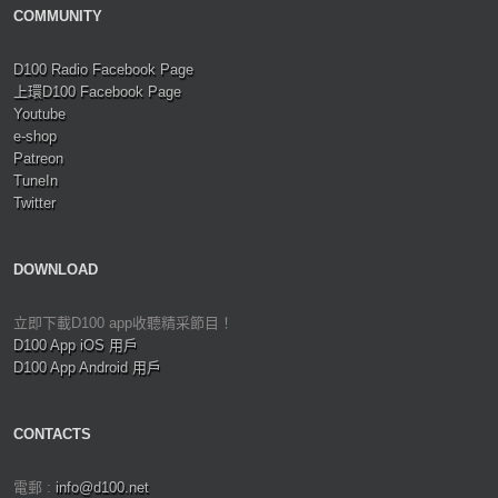
COMMUNITY
D100 Radio Facebook Page
上環D100 Facebook Page
Youtube
e-shop
Patreon
TuneIn
Twitter
DOWNLOAD
立即下載D100 app收聽精采節目！
D100 App iOS 用戶
D100 App Android 用戶
CONTACTS
電郵 :
info@d100.net