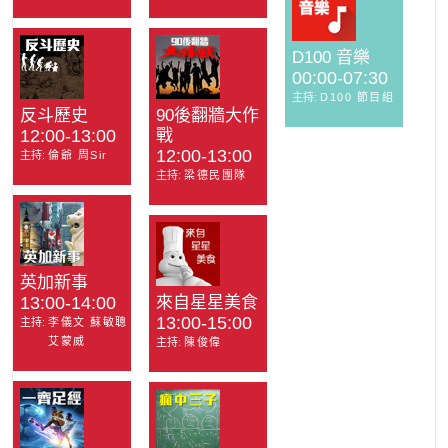
D100 音樂
00:00-07:30
主持:
D100 節目組
反斗歷史
90後翻牆大作
12:00-13:00
戰
12:00-13:00
主持:
倫爺 周Sir
主持:
梁德民團隊
英加新事
13:00-14:00
來自星星美食
13:00-15:00
主持:
李儀文 蘇敏聰
艾蒙威
主持:
陳俊偉