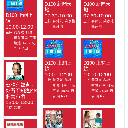
D100 新聞天
D100 新聞天
地
地
D100 上綱上
07:30-10:00
07:30-10:00
線
主持:
李錦洪 梁家權
主持:
李錦洪 梁家權
10:00-12:00
陳珏明
陳珏明
主持:
黃冠斌 科林
禮賢同學 可嵐
阿通 Jack 何
亨 阿Ral
D100 上綱上
D100 上綱上
線
線
10:00-12:00
10:00-12:00
主持:
黃冠斌 科林
主持:
黃冠斌 科林
彭晴有聲書 -
禮賢同學 可嵐
禮賢同學 可嵐
你所不知道的4
阿通 Jack 何
阿通 Jack 何
個喬布斯
亨 阿Ral
亨 阿Ral
12:00-13:00
主持:
彭晴