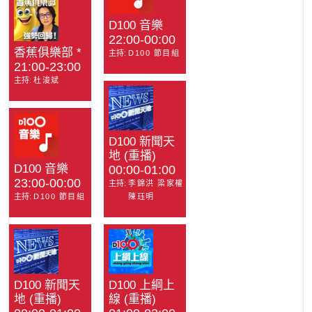
D100 音樂
22:00-00:00
香蕉俱樂部 *
主持:
D100 節目組
21:00-23:00
主持:
杜浚斌
D100 新聞天
地 (重播)
D100 音樂
00:00-01:00
23:00-00:00
主持:
李錦洪 梁家權
主持:
D100 節目組
陳珏明
D100 新聞天
D100 上綱上
地 (重播)
線 (重播)