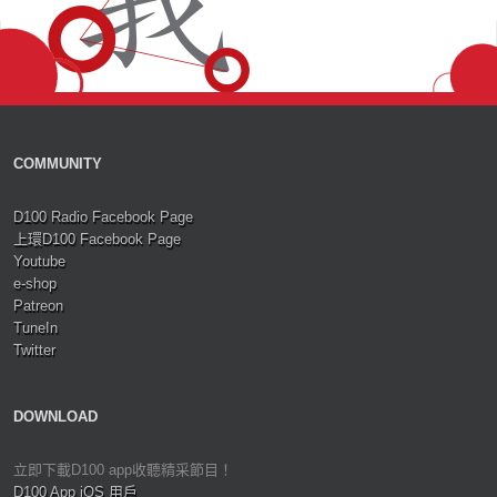
COMMUNITY
D100 Radio Facebook Page
上環D100 Facebook Page
Youtube
e-shop
Patreon
TuneIn
Twitter
DOWNLOAD
立即下載D100 app收聽精采節目！
D100 App iOS 用戶