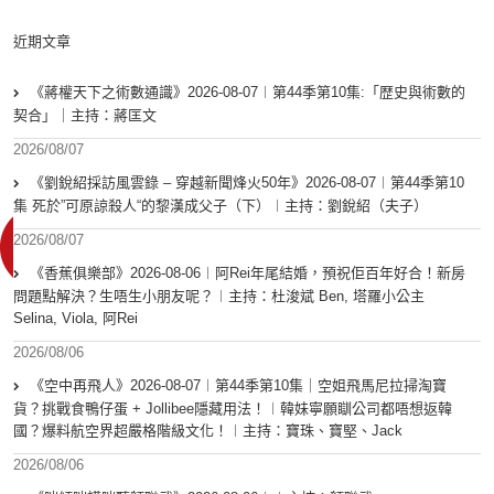
近期文章
《蔣權天下之術數通識》2026-08-07︱第44季第10集:「歴史與術數的
契合」｜主持：蔣匡文
2026/08/07
《劉銳紹採訪風雲錄 – 穿越新聞烽火50年》2026-08-07︱第44季第10
集 死於”可原諒殺人“的黎漢成父子（下）︱主持：劉銳紹（夫子）
2026/08/07
《香蕉俱樂部》2026-08-06︱阿Rei年尾結婚，預祝佢百年好合！新房
問題點解決？生唔生小朋友呢？︱主持：杜浚斌 Ben, 塔羅小公主
Selina, Viola, 阿Rei
2026/08/06
《空中再飛人》2026-08-07︱第44季第10集｜空姐飛馬尼拉掃淘寶
貨？挑戰食鴨仔蛋 + Jollibee隱藏用法！︱韓妹寧願瞓公司都唔想返韓
國？爆料航空界超嚴格階級文化！︱主持：寶珠、寶堅、Jack
2026/08/06