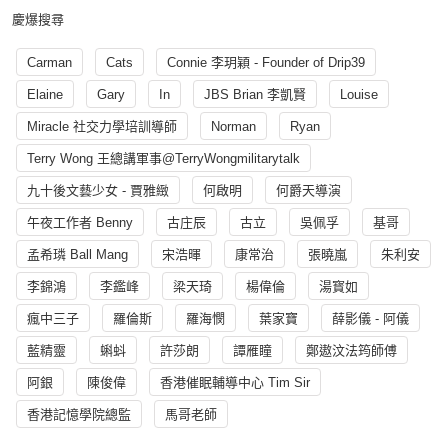
慶爆搜尋
Carman
Cats
Connie 李玥穎 - Founder of Drip39
Elaine
Gary
In
JBS Brian 李凱賢
Louise
Miracle 社交力學培訓導師
Norman
Ryan
Terry Wong 王總講軍事@TerryWongmilitarytalk
九十後文藝少女 - 賈雅緻
何啟明
何爵天導演
午夜工作者 Benny
古庄辰
古立
吳佩孚
基哥
孟希璘 Ball Mang
宋浩暉
康常治
張曉嵐
朱利安
李錦鴻
李鑑峰
梁天琦
楊偉倫
湯寳如
瘋中三子
羅倫斯
羅海憫
葉家寶
薛影儀 - 阿儀
藍精靈
蝌蚪
許莎朗
譚雁瞳
鄭遨汶法筠師傅
阿銀
陳俊偉
香港催眠輔導中心 Tim Sir
香港記憶學院總監
馬哥老師