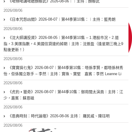
《啱傾啱講啱聽顏聯武》2026-08-06︱︱主持：顏聯武
2026/08/06
《日本咒怨凶間》2026-08-07︱第44季第10集：︱主持：藍秀朗
2026/08/06
《沈大師講投資》2026-08-05︱第44季第10集 – 1.港股市況，2.道
指，3.美匯指數，4.美國信貸違約掉期︱主持：沈振盈（逢星期三晚上9
點後更新！）
2026/08/06
《寶寶搞乜鬼》2026-08-07︱第44季第10集︰唔係李賢，都唔係林秀
怡，佢係獨立歌手 – 李然︱主持：寶珠、寶堅 嘉賓：李然 Leanne Li
2026/08/06
《虎豹 • 獵奇》2026-08-07︱第44季10集：御用闊太演員︱主持：江
少，嘉賓：蘇恩磁
2026/08/06
《恩典時刻：時代論壇》2026-08-06 主持： 羅民威、陳珏明
2026/08/06