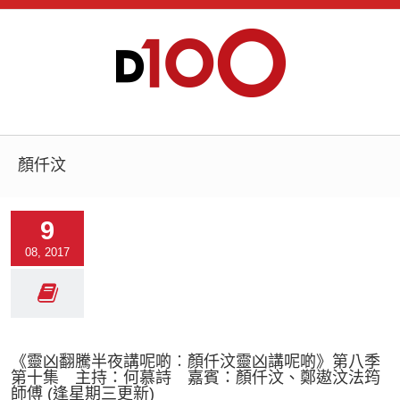
顏仟汶
9
08, 2017
《靈凶翻騰半夜講呢啲︰顏仟汶靈凶講呢啲》第八季
第十集 主持：何慕詩 嘉賓：顏仟汶、鄭遨汶法筠
師傅 (逢星期三更新)