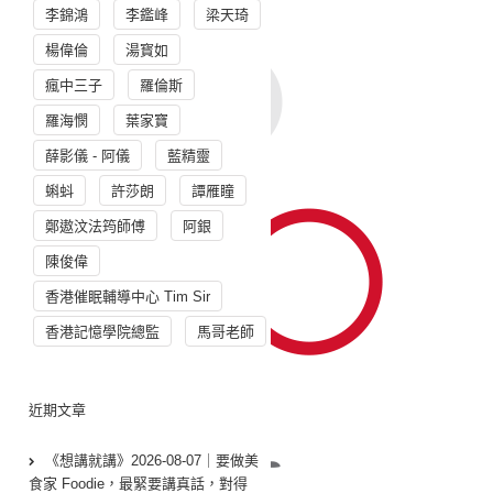
李錦鴻
李鑑峰
梁天琦
楊偉倫
湯寳如
瘋中三子
羅倫斯
羅海憫
葉家寶
薛影儀 - 阿儀
藍精靈
蝌蚪
許莎朗
譚雁瞳
鄭遨汶法筠師傅
阿銀
陳俊偉
香港催眠輔導中心 Tim Sir
香港記憶學院總監
馬哥老師
近期文章
《想講就講》2026-08-07｜要做美
食家 Foodie，最緊要講真話，對得