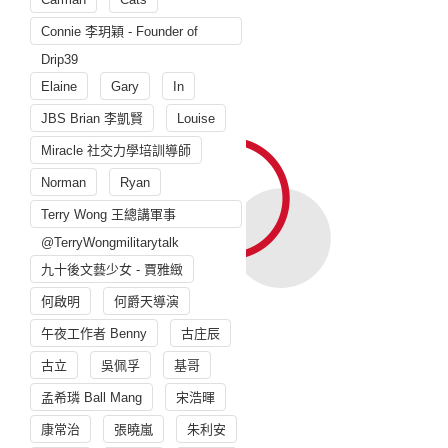
Connie 李玥穎 - Founder of
Drip39
Elaine
Gary
In
JBS Brian 李凱賢
Louise
Miracle 社交力學培訓導師
Norman
Ryan
Terry Wong 王總講軍事
@TerryWongmilitarytalk
九十後文藝少女 - 賈雅緻
何啟明
何爵天導演
午夜工作者 Benny
古庄辰
古立
吳佩孚
基哥
孟希璘 Ball Mang
宋浩暉
康常治
張曉嵐
朱利安