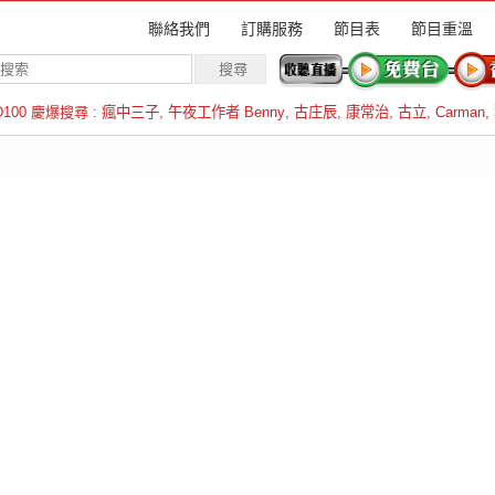
聯絡我們
訂購服務
節目表
節目重溫
D100 慶爆搜尋 :
瘋中三子
,
午夜工作者 Benny
,
古庄辰
,
康常治
,
古立
,
Carman
,
羅倫斯