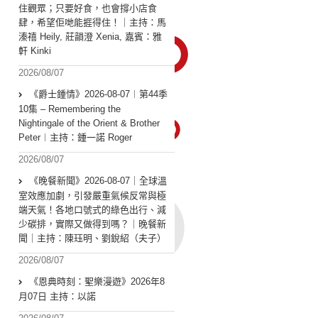
住觀眾；只要好食，也會撐小店食
肆，希望佢哋能捱得住！｜主持：馬
溱禧 Heily, 莊韻澄 Xenia, 嘉賓：雅
軒 Kinki
2026/08/07
《爵士鍾情》2026-08-07︱第44季
10集 – Remembering the
Nightingale of the Orient & Brother
Peter︱主持：鍾一諾 Roger
2026/08/07
《晚餐新聞》2026-08-07｜全球溫
室效應加劇，引發嚴重氣候反常與極
端天氣！各地口號式的綠色出行、減
少碳排，實際又做得到嗎？｜晚餐新
聞｜主持：陳珏明、劉銳紹（夫子）
2026/08/07
《恩典時刻：聖樂漫遊》2026年8
月07日 主持：以諾