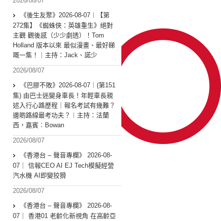
2026/08/07
《後生友聚》2026-08-07︱【第
272集】《蜘蛛俠：英雄重生》絕對
主觀 觀後感（少少劇透）！Tom
Holland 版本以來 最似漫畫、最好睇
嘅一集！｜主持：Jack、諾少
2026/08/07
《巴膠不敗》2026-08-07︱(第151
集) 由巴士迷變身車長！年輕車長親
述入行心路歷程｜報名考試有幾難？
邊啲路線最考功夫？︱主持：法蘭
西，嘉賓︰Bowan
2026/08/07
《香港台 – 聲音專欄》 2026-08-
07｜ 信報CEO AI EJ Tech模擬經營
汽水機 AI即變狡猾
2026/08/07
《香港台 – 聲音專欄》 2026-08-
07｜ 香港01 老齡化新視角 在高齡亞