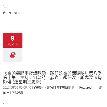
[...]
進一步了解
9
08, 2017
《靈凶翻騰半夜講呢啲︰顏仟汶靈凶講呢啲》第八季
第十集 主持：何慕詩 嘉賓：顏仟汶、鄭遨汶法筠
師傅 (逢星期三更新)
2017/08/09 00:00:40
|
(第08季) 靈凶翻騰半夜講呢啲
,
-- Featured --
,
-- 網
台 --
|
0條評論
[...]