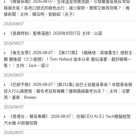
《晚餐新聞》2026-08-07｜全球溫室效應加劇，引發嚴重氣候反常與
極端天氣！各地口號式的綠色出行、減少碳排，實際又做得到嗎？｜晚
餐新聞｜主持：陳珏明、劉銳紹（夫子）
2026/08/07
《恩典時刻：聖樂漫遊》2026年8月07日 主持：以諾
2026/08/07
《後生友聚》2026-08-07︱【第272集】《蜘蛛俠：英雄重生》絕對主
觀 觀後感（少少劇透）！Tom Holland 版本以來 最似漫畫、最好睇嘅一
集！｜主持：Jack、諾少
2026/08/07
《巴膠不敗》2026-08-07︱(第151集) 由巴士迷變身車長！年輕車長親
述入行心路歷程｜報名考試有幾難？邊啲路線最考功夫？︱主持：法蘭
西，嘉賓︰Bowan
2026/08/07
《香港台 – 聲音專欄》 2026-08-07｜ 信報CEO AI EJ Tech模擬經營
汽水機 AI即變狡猾
2026/08/07