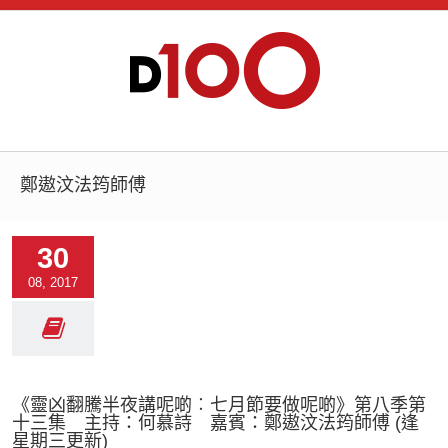
鄭遨汶法筠師傅
30
08, 2017
《靈凶翻騰半夜講呢啲︰七月節要做呢啲》第八季第
十三集 主持：何慕詩 嘉賓：鄭遨汶法筠師傅 (逢
星期三更新)