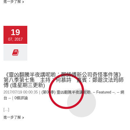
進一步了解
19
07, 2017
《靈凶翻騰半夜講呢啲︰鄭師傅新公司奇怪事件簿》
第八季第七集 主持：何慕詩 嘉賓：鄭遨汶法筠師
傅 (逢星期三更新)
2017/07/19 00:00:35
|
(第08季) 靈凶翻騰半夜講呢啲
,
-- Featured --
,
-- 網
台 --
|
0條評論
[...]
進一步了解