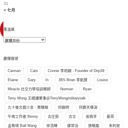
31
« 七月
重溫庫
慶爆搜尋
Carman
Cats
Connie 李玥穎 - Founder of Drip39
Elaine
Gary
In
JBS Brian 李凱賢
Louise
Miracle 社交力學培訓導師
Norman
Ryan
Terry Wong 王總講軍事@TerryWongmilitarytalk
九十後文藝少女 - 賈雅緻
何啟明
何爵天導演
午夜工作者 Benny
古庄辰
古立
吳佩孚
基哥
孟希璘 Ball Mang
宋浩暉
康常治
張曉嵐
朱利安