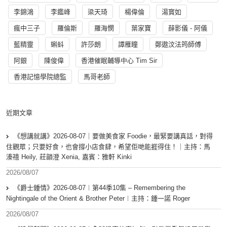
李錦鴻
李鑑峰
梁天琦
楊偉倫
湯寳如
瘋中三子
羅倫斯
羅海憫
葉家寶
薛影儀 - 阿儀
藍精靈
蝌蚪
許莎朗
譚雁瞳
鄭遨汶法筠師傅
阿銀
陳俊偉
香港催眠輔導中心 Tim Sir
香港記憶學院總監
馬哥老師
近期文章
《想講就講》2026-08-07｜要做美食家 Foodie，最緊要講真話，對得
住觀眾；只要好食，也會撐小店食肆，希望佢哋能捱得住！｜主持：馬
溱禧 Heily, 莊韻澄 Xenia, 嘉賓：雅軒 Kinki
2026/08/07
《爵士鍾情》2026-08-07︱第44季10集 – Remembering the
Nightingale of the Orient & Brother Peter︱主持：鍾一諾 Roger
2026/08/07