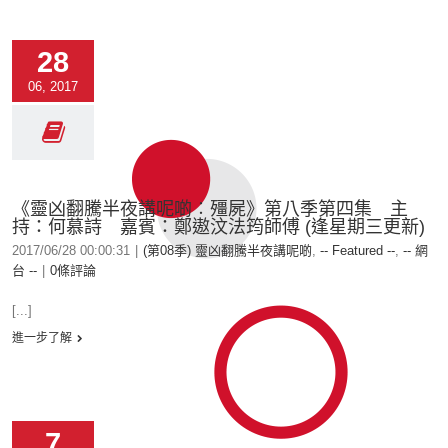
28
06, 2017
《靈凶翻騰半夜講呢啲︰殭屍》第八季第四集 主
持：何慕詩 嘉賓：鄭遨汶法筠師傅 (逢星期三更新)
2017/06/28 00:00:31
|
(第08季) 靈凶翻騰半夜講呢啲
,
-- Featured --
,
-- 網
台 --
|
0條評論
[...]
進一步了解
7