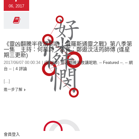
06, 2017
《靈凶翻騰半夜講呢啲︰俄羅斯通靈之戰》第八季第
一集 主持：何慕詩 嘉賓：鄭遨汶法筠師傅 (逢星
期三更新)
2017/06/07 00:00:34
|
(第08季) 靈凶翻騰半夜講呢啲
,
-- Featured --
,
-- 網
台 --
|
4 評論
[...]
進一步了解
會員登入