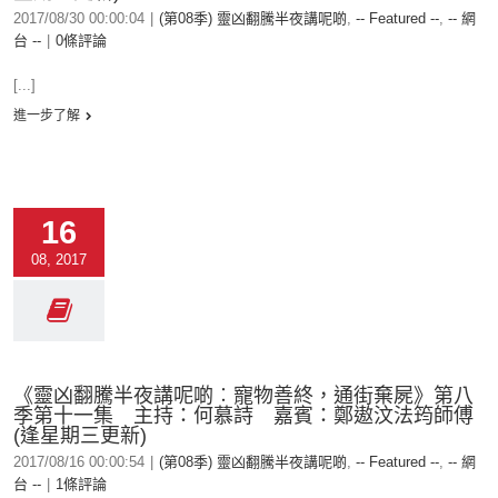
2017/08/30 00:00:04
|
(第08季) 靈凶翻騰半夜講呢啲
,
-- Featured --
,
-- 網
台 --
|
0條評論
[...]
進一步了解
16
08, 2017
《靈凶翻騰半夜講呢啲︰寵物善終，通街棄屍》第八
季第十一集 主持：何慕詩 嘉賓：鄭遨汶法筠師傅
(逢星期三更新)
2017/08/16 00:00:54
|
(第08季) 靈凶翻騰半夜講呢啲
,
-- Featured --
,
-- 網
台 --
|
1條評論