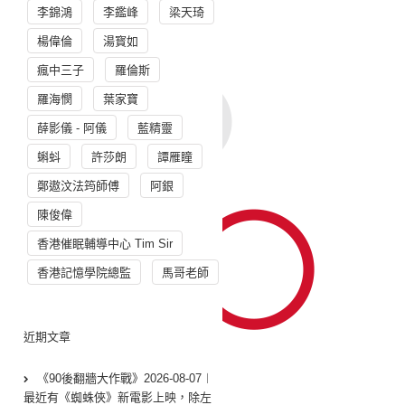
李錦鴻
李鑑峰
梁天琦
楊偉倫
湯寳如
瘋中三子
羅倫斯
羅海憫
葉家寶
薛影儀 - 阿儀
藍精靈
蝌蚪
許莎朗
譚雁瞳
鄭遨汶法筠師傅
阿銀
陳俊偉
香港催眠輔導中心 Tim Sir
香港記憶學院總監
馬哥老師
近期文章
《90後翻牆大作戰》2026-08-07︱
最近有《蜘蛛俠》新電影上映，除左