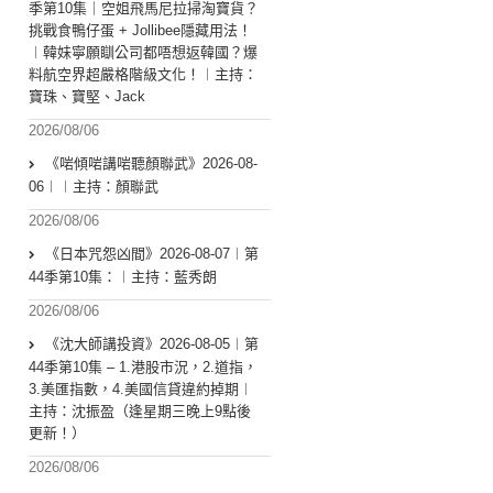
季第10集｜空姐飛馬尼拉掃淘寶貨？
挑戰食鴨仔蛋 + Jollibee隱藏用法！
︱韓妹寧願瞓公司都唔想返韓國？爆
料航空界超嚴格階級文化！︱主持：
寶珠、寶堅、Jack
2026/08/06
《啱傾啱講啱聽顏聯武》2026-08-
06︱︱主持：顏聯武
2026/08/06
《日本咒怨凶間》2026-08-07︱第
44季第10集：︱主持：藍秀朗
2026/08/06
《沈大師講投資》2026-08-05︱第
44季第10集 – 1.港股市況，2.道指，
3.美匯指數，4.美國信貸違約掉期︱
主持：沈振盈（逢星期三晚上9點後
更新！）
2026/08/06