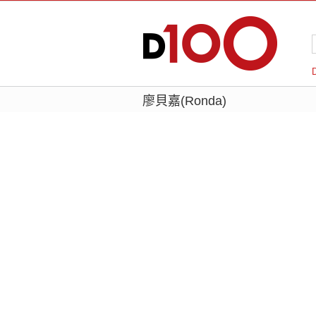
廖貝嘉(Ronda)