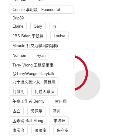
Connie 李玥穎 - Founder of
Drip39
Elaine
Gary
In
JBS Brian 李凱賢
Louise
Miracle 社交力學培訓導師
Norman
Ryan
Terry Wong 王總講軍事
@TerryWongmilitarytalk
九十後文藝少女 - 賈雅緻
何啟明
何爵天導演
午夜工作者 Benny
古庄辰
古立
吳佩孚
基哥
孟希璘 Ball Mang
宋浩暉
康常治
張曉嵐
朱利安