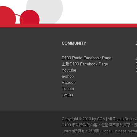
COMMUNITY
D100 Radio Facebook Page
上環D100 Facebook Page
Youtube
e-shop
Patreon
TuneIn
Twitter
Copyright © 2013 by GCN | All Rights Reser
D100 網站所載的內容，包括但不限於文字、照片
Limited所擁有。除得到 Global Chinese N