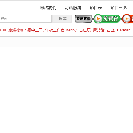
聯絡我們
訂購服務
節目表
節目重溫
D100 慶爆搜尋 :
瘋中三子
,
午夜工作者 Benny
,
古庄辰
,
康常治
,
古立
,
Carman
,
羅倫斯