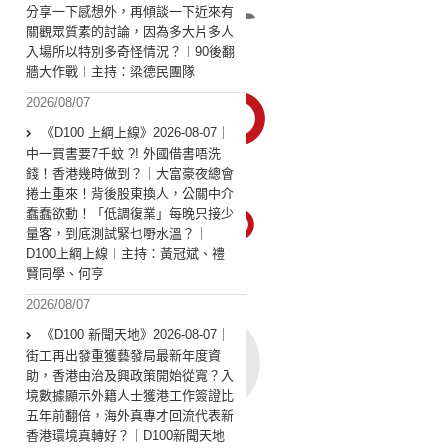
分享一下感想外，再傾談一下近來有
關觀眾質素的討論，因為多大片多人
入場所以特別多奇怪情況？︱90後翻
牆大作戰︱主持：梁德民團隊
2026/08/07
《D100 上綱上線》2026-08-07｜
中一買書要7千蚊 ?! 外國借書唔洗
錢！香港幾時做到？｜大富豪夜總會
捲土重來！背後股東換人，公關中介
蠢蠢欲動！「低調復業」每晚只接少
量客，到底測試緊乜嘢水溫？｜
D100上綱上線︱主持：黃冠斌、禮
賢同學、何亨
2026/08/07
《D100 新聞天地》2026-08-07｜
街工再出發重獲藝發局最新年度資
助，香港由治及興政策開始從寬？入
境數據顯示外籍人士獲港工作簽證比
五年前翻倍，海外真專才回流代表新
香港環境真轉好？｜D100新聞天地