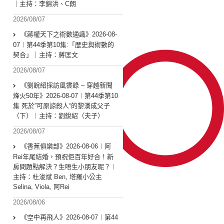
｜主持：李錦洪、C朗
2026/08/07
《蔣權天下之術數通識》2026-08-
07︱第44季第10集:「歴史與術數的
契合」｜主持：蔣匡文
2026/08/07
《劉銳紹採訪風雲錄 – 穿越新聞
烽火50年》2026-08-07︱第44季第10
集 死於”可原諒殺人“的黎漢成父子
（下）︱主持：劉銳紹（夫子）
2026/08/07
《香蕉俱樂部》2026-08-06︱阿
Rei年尾結婚，預祝佢百年好合！新
房問題點解決？生唔生小朋友呢？︱
主持：杜浚斌 Ben, 塔羅小公主
Selina, Viola, 阿Rei
2026/08/06
《空中再飛人》2026-08-07︱第44