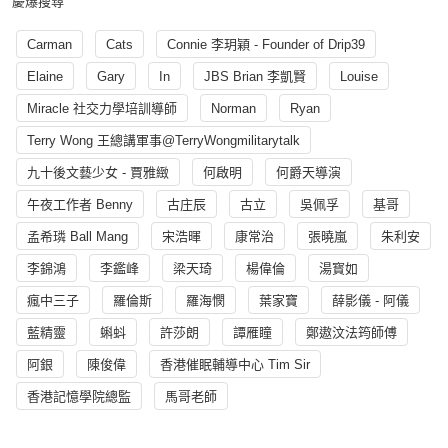
慶爆搜尋
Carman
Cats
Connie 李玥穎 - Founder of Drip39
Elaine
Gary
In
JBS Brian 李凱賢
Louise
Miracle 社交力學培訓導師
Norman
Ryan
Terry Wong 王總講軍事@TerryWongmilitarytalk
九十後文藝少女 - 賈雅緻
何啟明
何爵天導演
午夜工作者 Benny
古庄辰
古立
吳佩孚
基哥
孟希璘 Ball Mang
宋浩暉
康常治
張曉嵐
朱利安
李錦鴻
李鑑峰
梁天琦
楊偉倫
湯寳如
瘋中三子
羅倫斯
羅海憫
葉家寶
薛影儀 - 阿儀
藍精靈
蝌蚪
許莎朗
譚雁瞳
鄭遨汶法筠師傅
阿銀
陳俊偉
香港催眠輔導中心 Tim Sir
香港記憶學院總監
馬哥老師