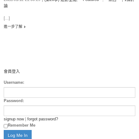
論
[...]
進一步了解
會員登入
Username:
Password:
signup now
|
forgot password?
Remember Me