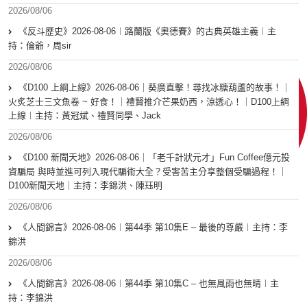
2026/08/06
《反斗歷史》2026-08-06︱路蘭版《奧德賽》的古典英雄主義︱主
持：倫爺，周sir
2026/08/06
《D100 上綱上線》2026-08-06｜葵廣直擊！尋找冰糖葫蘆的故事！｜
火炙芝士三文魚卷 ~ 好食！｜禮賢推介芒果奶西，涼透心！｜D100上綱
上線︱主持：黃冠斌、禮賢同學、Jack
2026/08/06
《D100 新聞天地》2026-08-06｜「老千計狀元才」Fun Coffee億元投
資騙局 與時並進可列入現代騙術大全？受害苦主分享整個受騙過程！｜
D100新聞天地｜主持：李錦洪、陳珏明
2026/08/06
《人間錦言》2026-08-06︱第44季 第10集E – 最後的尊嚴︱主持：李
錦洪
2026/08/06
《人間錦言》2026-08-06︱第44季 第10集C – 也無風雨也無晴︱主
持：李錦洪