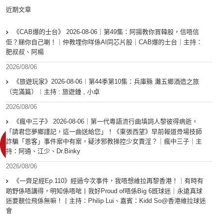
近期文章
《CAB爆的士台》 2026-08-06｜第49集：阿揚教你買韓股，信唔信
佢？睇你自己喇！｜仲教埋你咩係AI同芯片股｜CAB爆的士台｜主持：
肥叔叔、阿楊
2026/08/06
《旅遊玩家》2026-08-06︱第44季第10集：兵庫縣 灘五鄉酒造之旅
（完滿篇）︱主持 : 旅遊鍾 , 小卓
2026/08/06
《瘋中三子》 2026-08-06｜第一代粵語流行曲填詞人黎彼得病逝，
「請君您夢鄉謹記，這一曲送給您」！《東張西望》早前報道骨場技師
詐騙「恩客」事件案中有案，疑涉邪教操控少女賣淫？｜瘋中三子｜主
持：阿通、江少、Dr.Binky
2026/08/06
《一齊足經Ep.110》經過今次事件，我唔想維拉再黎香港！｜有時有
啲野係唔講得，明知係唔啱丨我好Proud of唔係Big 6既球迷｜永遠真球
迷要靚位飛係無嘛！丨主持：Philip Lui、嘉賓：Kidd So@香港維拉球迷
會