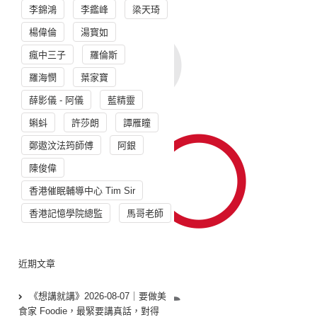
李錦鴻
李鑑峰
梁天琦
楊偉倫
湯寳如
瘋中三子
羅倫斯
羅海憫
葉家寶
薛影儀 - 阿儀
藍精靈
蝌蚪
許莎朗
譚雁瞳
鄭遨汶法筠師傅
阿銀
陳俊偉
香港催眠輔導中心 Tim Sir
香港記憶學院總監
馬哥老師
近期文章
《想講就講》2026-08-07｜要做美
食家 Foodie，最緊要講真話，對得