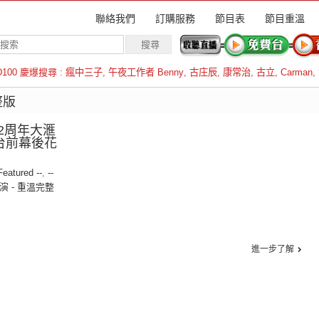
聯絡我們
訂購服務
節目表
節目重溫
D100 慶爆搜尋 :
瘋中三子
,
午夜工作者 Benny
,
古庄辰
,
康常治
,
古立
,
Carman
,
羅倫斯
整版
12周年大滙
台前幕後花
 Featured --
,
--
滙演 - 重溫完整
進一步了解