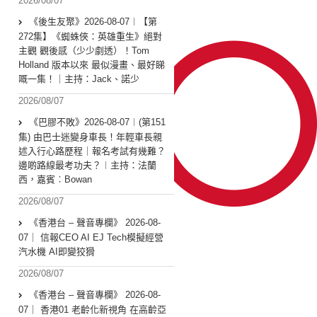
2026/08/07
《後生友聚》2026-08-07︱【第
272集】《蜘蛛俠：英雄重生》絕對
主觀 觀後感（少少劇透）！Tom
Holland 版本以來 最似漫畫、最好睇
嘅一集！｜主持：Jack、諾少
2026/08/07
《巴膠不敗》2026-08-07︱(第151
集) 由巴士迷變身車長！年輕車長親
述入行心路歷程｜報名考試有幾難？
邊啲路線最考功夫？︱主持：法蘭
西，嘉賓︰Bowan
2026/08/07
《香港台 – 聲音專欄》 2026-08-
07｜ 信報CEO AI EJ Tech模擬經營
汽水機 AI即變狡猾
2026/08/07
《香港台 – 聲音專欄》 2026-08-
07｜ 香港01 老齡化新視角 在高齡亞