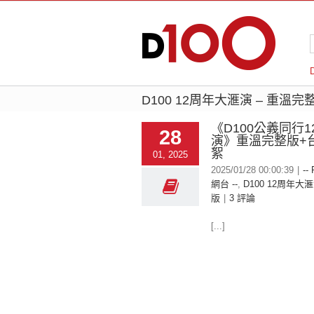
D100 12周年大滙演 – 重溫完
《D100公義同行
28
演》重溫完整版+
絮
01, 2025
2025/01/28 00:00:39
|
--
網台 --
,
D100 12周年大
版
|
3 評論
[...]