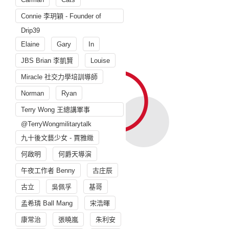
Connie 李玥穎 - Founder of
Drip39
Elaine
Gary
In
JBS Brian 李凱賢
Louise
Miracle 社交力學培訓導師
Norman
Ryan
Terry Wong 王總講軍事
@TerryWongmilitarytalk
九十後文藝少女 - 賈雅緻
何啟明
何爵天導演
午夜工作者 Benny
古庄辰
古立
吳佩孚
基哥
孟希璘 Ball Mang
宋浩暉
康常治
張曉嵐
朱利安