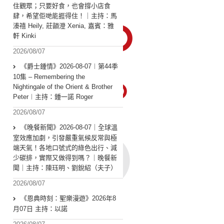
住觀眾；只要好食，也會撐小店食
肆，希望佢哋能捱得住！｜主持：馬
溱禧 Heily, 莊韻澄 Xenia, 嘉賓：雅
軒 Kinki
2026/08/07
《爵士鍾情》2026-08-07︱第44季
10集 – Remembering the
Nightingale of the Orient & Brother
Peter︱主持：鍾一諾 Roger
2026/08/07
《晚餐新聞》2026-08-07｜全球溫
室效應加劇，引發嚴重氣候反常與極
端天氣！各地口號式的綠色出行、減
少碳排，實際又做得到嗎？｜晚餐新
聞｜主持：陳珏明、劉銳紹（夫子）
2026/08/07
《恩典時刻：聖樂漫遊》2026年8
月07日 主持：以諾