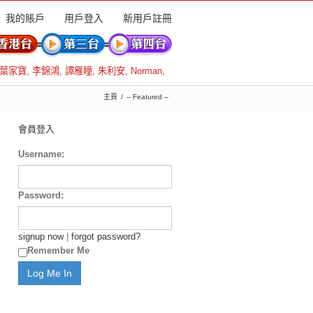
我的賬戶
用戶登入
新用戶註冊
葉家寶
,
李錦鴻
,
譚雁瞳
,
朱利安
,
Norman
,
主頁
-- Featured --
會員登入
Username:
Password:
signup now
|
forgot password?
Remember Me