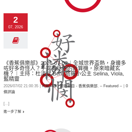
2
07, 2026
《香蕉俱樂部》2026-07-02︱全城世界盃熱，身邊多
咗好多奇怪人？手提電話內的計算機，原來暗藏玄
機？︱主持：杜浚斌 Ben, 塔羅小公主 Selina, Viola,
藍精靈
2026/07/02 21:00:35
|
#(第44季) 贊助節目 - 香蕉俱樂部
,
-- Featured --
|
0
條評論
[...]
進一步了解