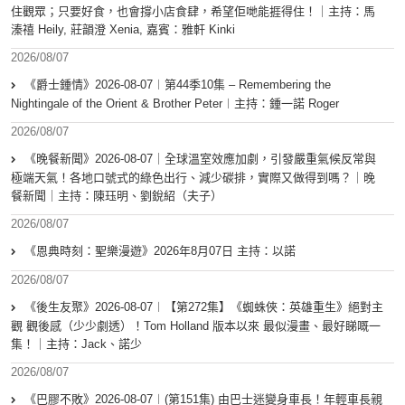
住觀眾；只要好食，也會撐小店食肆，希望佢哋能捱得住！｜主持：馬
溱禧 Heily, 莊韻澄 Xenia, 嘉賓：雅軒 Kinki
2026/08/07
《爵士鍾情》2026-08-07︱第44季10集 – Remembering the
Nightingale of the Orient & Brother Peter︱主持：鍾一諾 Roger
2026/08/07
《晚餐新聞》2026-08-07｜全球溫室效應加劇，引發嚴重氣候反常與
極端天氣！各地口號式的綠色出行、減少碳排，實際又做得到嗎？｜晚
餐新聞｜主持：陳珏明、劉銳紹（夫子）
2026/08/07
《恩典時刻：聖樂漫遊》2026年8月07日 主持：以諾
2026/08/07
《後生友聚》2026-08-07︱【第272集】《蜘蛛俠：英雄重生》絕對主
觀 觀後感（少少劇透）！Tom Holland 版本以來 最似漫畫、最好睇嘅一
集！｜主持：Jack、諾少
2026/08/07
《巴膠不敗》2026-08-07︱(第151集) 由巴士迷變身車長！年輕車長親