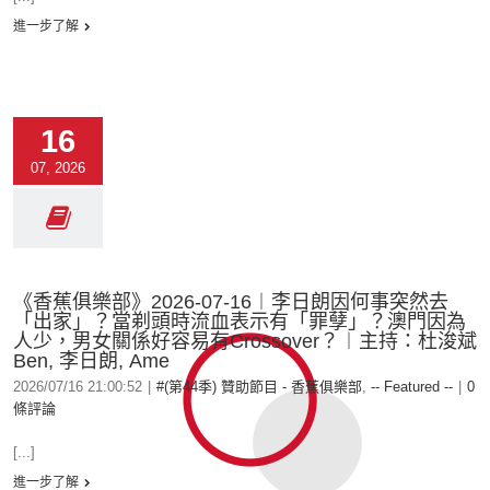
進一步了解
16
07, 2026
《香蕉俱樂部》2026-07-16︱李日朗因何事突然去
「出家」？當剃頭時流血表示有「罪孽」？澳門因為
人少，男女關係好容易有Crossover？︱主持：杜浚斌
Ben, 李日朗, Ame
2026/07/16 21:00:52
|
#(第44季) 贊助節目 - 香蕉俱樂部
,
-- Featured --
|
0
條評論
[...]
進一步了解