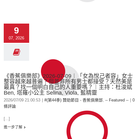
9
07, 2026
《香蕉俱樂部》2026-07-09︱「女為悅己者容」女士
整容越來越普遍？但並非所有男士都接受？天然美是
最真？找一個明白自己的人重要嗎？︱主持：杜浚斌
Ben, 塔羅小公主 Selina, Viola, 藍精靈
2026/07/09 21:00:53
|
#(第44季) 贊助節目 - 香蕉俱樂部
,
-- Featured --
|
0
條評論
[...]
進一步了解