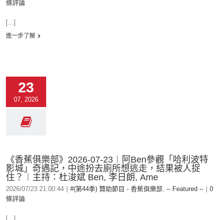
條評論
[...]
進一步了解
23
07, 2026
《香蕉俱樂部》2026-07-23︱阿Ben參觀「哈利波特
影城」奇遇記，中途扮去廁所想逃走，結果被人捉
住？︱主持：杜浚斌 Ben, 李日朗, Ame
2026/07/23 21:00:44
|
#(第44季) 贊助節目 - 香蕉俱樂部
,
-- Featured --
|
0
條評論
[...]