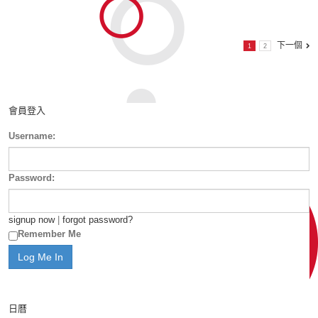
下一個
1
2
會員登入
Username:
Password:
signup now
|
forgot password?
Remember Me
日曆