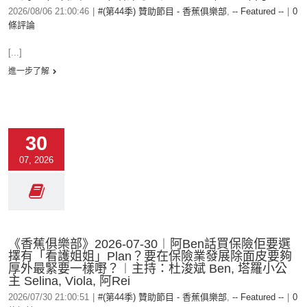
2026/08/06 21:00:46
|
#(第44季) 贊助節目 - 香蕉俱樂部
,
-- Featured --
|
0
條評論
[...]
進一步了解
30
07, 2026
《香蕉俱樂部》2026-07-30︱阿Ben話買保險佢要選
擇有「看護姐姐」Plan？要在保險業發展除面皮要夠
厚外最緊要一樣嘢？︱主持：杜浚斌 Ben, 塔羅小公
主 Selina, Viola, 阿Rei
2026/07/30 21:00:51
|
#(第44季) 贊助節目 - 香蕉俱樂部
,
-- Featured --
|
0