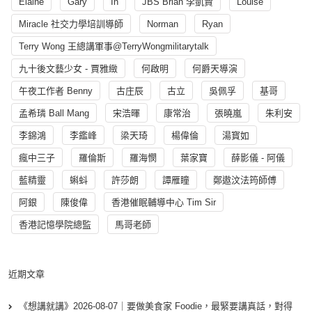
Elaine
Gary
In
JBS Brian 李凱賢
Louise
Miracle 社交力學培訓導師
Norman
Ryan
Terry Wong 王總講軍事@TerryWongmilitarytalk
九十後文藝少女 - 賈雅緻
何啟明
何爵天導演
午夜工作者 Benny
古庄辰
古立
吳佩孚
基哥
孟希璘 Ball Mang
宋浩暉
康常治
張曉嵐
朱利安
李錦鴻
李鑑峰
梁天琦
楊偉倫
湯寳如
瘋中三子
羅倫斯
羅海憫
葉家寶
薛影儀 - 阿儀
藍精靈
蝌蚪
許莎朗
譚雁瞳
鄭遨汶法筠師傅
阿銀
陳俊偉
香港催眠輔導中心 Tim Sir
香港記憶學院總監
馬哥老師
近期文章
《想講就講》2026-08-07｜要做美食家 Foodie，最緊要講真話，對得