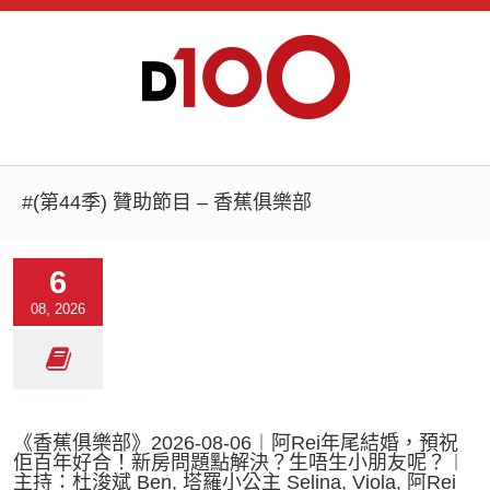
#(第44季) 贊助節目 – 香蕉俱樂部
6
08, 2026
《香蕉俱樂部》2026-08-06︱阿Rei年尾結婚，預祝
佢百年好合！新房問題點解決？生唔生小朋友呢？︱
主持：杜浚斌 Ben, 塔羅小公主 Selina, Viola, 阿Rei