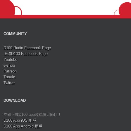
COMMUNITY
D100 Radio Facebook Page
上環D100 Facebook Page
Youtube
e-shop
Patreon
TuneIn
Twitter
DOWNLOAD
立即下載D100 app收聽精采節目！
D100 App iOS 用戶
D100 App Android 用戶