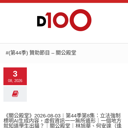
#(第44季) 贊助節目 – 關公殿堂
3
08, 2026
《關公殿堂》2026-08-03︱第44季第8集：立法強制
標明AI生成内容，虛假資訊一一無所遁形｜一個地方
就知道學生出貓？｜關公殿堂｜林旭華、何安達（逢