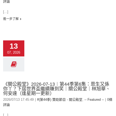
評論
[...]
進一步了解
13
07, 2026
《關公殿堂》2026-07-13︱第44季第6集：恩生又係
你丫？下屆世界盃繼續賺到笑｜關公殿堂｜林旭華、
何安達（逢星期一更新）
2026/07/13 17:45:49
|
#(第44季) 贊助節目 - 關公殿堂
,
-- Featured --
|
0條
評論
[...]