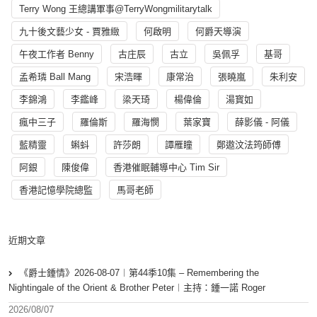
Terry Wong 王總講軍事@TerryWongmilitarytalk
九十後文藝少女 - 賈雅緻
何啟明
何爵天導演
午夜工作者 Benny
古庄辰
古立
吳佩孚
基哥
孟希璘 Ball Mang
宋浩暉
康常治
張曉嵐
朱利安
李錦鴻
李鑑峰
梁天琦
楊偉倫
湯寳如
瘋中三子
羅倫斯
羅海憫
葉家寶
薛影儀 - 阿儀
藍精靈
蝌蚪
許莎朗
譚雁瞳
鄭遨汶法筠師傅
阿銀
陳俊偉
香港催眠輔導中心 Tim Sir
香港記憶學院總監
馬哥老師
近期文章
《爵士鍾情》2026-08-07︱第44季10集 – Remembering the
Nightingale of the Orient & Brother Peter︱主持：鍾一諾 Roger
2026/08/07