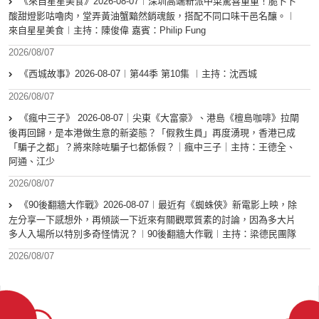
《來自星星美食》2026-08-07︱深圳高端新派中菜驚喜重重！脆卜卜
酸甜燈影咕嚕肉，堂弄黃油蟹黯然銷魂飯，搭配不同口味干邑名釀。︱
來自星星美食︱主持：陳俊偉 嘉賓：Philip Fung
2026/08/07
《西城故事》2026-08-07︱第44季 第10集 ︱主持：沈西城
2026/08/07
《瘋中三子》 2026-08-07｜尖東《大富豪》、港島《檀島咖啡》拉閘
後再回歸，是本港做生意的新姿態？「假救生員」再度湧現，香港已成
「騙子之都」？將來除咗騙子乜都係假？｜瘋中三子｜主持：王德全、
阿通、江少
2026/08/07
《90後翻牆大作戰》2026-08-07︱最近有《蜘蛛俠》新電影上映，除
左分享一下感想外，再傾談一下近來有關觀眾質素的討論，因為多大片
多人入場所以特別多奇怪情況？︱90後翻牆大作戰︱主持：梁德民團隊
2026/08/07