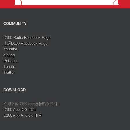
COMMUNITY
D100 Radio Facebook Page
上環D100 Facebook Page
Youtube
e-shop
Patreon
TuneIn
Twitter
DOWNLOAD
立即下載D100 app收聽精采節目！
D100 App iOS 用戶
D100 App Android 用戶