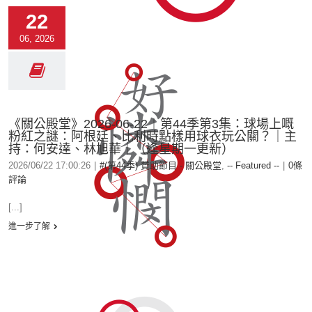
22
06, 2026
《關公殿堂》2026-06-22︱第44季第3集：球場上嘅
粉紅之謎：阿根廷、比利時點樣用球衣玩公關？｜主
持：何安達、林旭華｜（逢星期一更新）
2026/06/22 17:00:26
|
#(第44季) 贊助節目 - 關公殿堂
,
-- Featured --
|
0條
評論
[...]
進一步了解