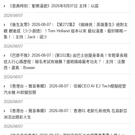
《恩典時刻：聖樂漫遊》2026年8月07日 主持：以諾
2026/08/07
《後生友聚》2026-08-07︱【第272集】《蜘蛛俠：英雄重生》絕對主
觀 觀後感（少少劇透）！Tom Holland 版本以來 最似漫畫、最好睇嘅一
集！｜主持：Jack、諾少
2026/08/07
《巴膠不敗》2026-08-07︱(第151集) 由巴士迷變身車長！年輕車長親
述入行心路歷程｜報名考試有幾難？邊啲路線最考功夫？︱主持：法蘭
西，嘉賓︰Bowan
2026/08/07
《香港台 – 聲音專欄》 2026-08-07｜ 信報CEO AI EJ Tech模擬經營
汽水機 AI即變狡猾
2026/08/07
《香港台 – 聲音專欄》 2026-08-07｜ 香港01 老齡化新視角 在高齡亞
洲活出精彩人生
2026/08/07