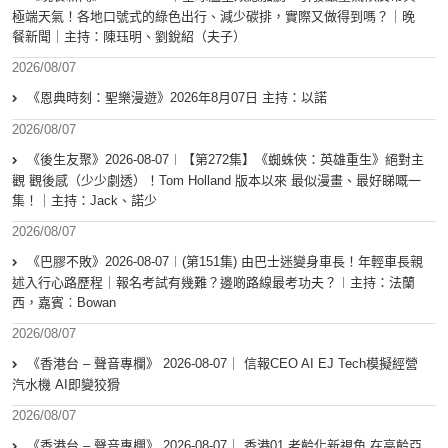
極端天氣！各地口號式的綠色出行、減少碳排，實際又做得到嗎？｜晚
餐新聞｜主持：陳珏明、劉銳紹（夫子）
2026/08/07
《恩典時刻：聖樂漫遊》2026年8月07日 主持：以諾
2026/08/07
《後生友聚》2026-08-07︱【第272集】《蜘蛛俠：英雄重生》絕對主
觀 觀後感（少少劇透）！Tom Holland 版本以來 最似漫畫、最好睇嘅一
集！｜主持：Jack、諾少
2026/08/07
《巴膠不敗》2026-08-07︱(第151集) 由巴士迷變身車長！年輕車長親
述入行心路歷程｜報名考試有幾難？邊啲路線最考功夫？︱主持：法蘭
西，嘉賓︰Bowan
2026/08/07
《香港台 – 聲音專欄》 2026-08-07｜ 信報CEO AI EJ Tech模擬經營
汽水機 AI即變狡猾
2026/08/07
《香港台 – 聲音專欄》 2026-08-07｜ 香港01 老齡化新視角 在高齡亞