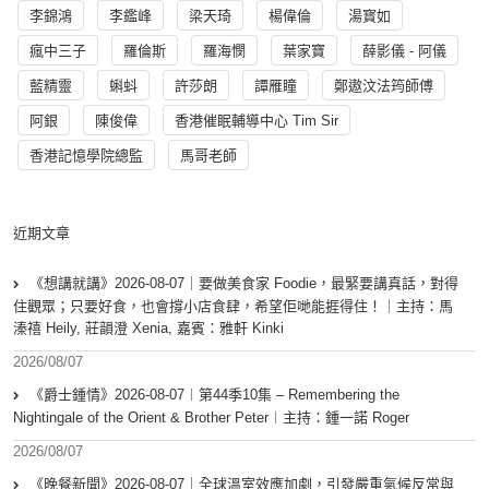
李錦鴻
李鑑峰
梁天琦
楊偉倫
湯寳如
瘋中三子
羅倫斯
羅海憫
葉家寶
薛影儀 - 阿儀
藍精靈
蝌蚪
許莎朗
譚雁瞳
鄭遨汶法筠師傅
阿銀
陳俊偉
香港催眠輔導中心 Tim Sir
香港記憶學院總監
馬哥老師
近期文章
《想講就講》2026-08-07｜要做美食家 Foodie，最緊要講真話，對得
住觀眾；只要好食，也會撐小店食肆，希望佢哋能捱得住！｜主持：馬
溱禧 Heily, 莊韻澄 Xenia, 嘉賓：雅軒 Kinki
2026/08/07
《爵士鍾情》2026-08-07︱第44季10集 – Remembering the
Nightingale of the Orient & Brother Peter︱主持：鍾一諾 Roger
2026/08/07
《晚餐新聞》2026-08-07｜全球溫室效應加劇，引發嚴重氣候反常與