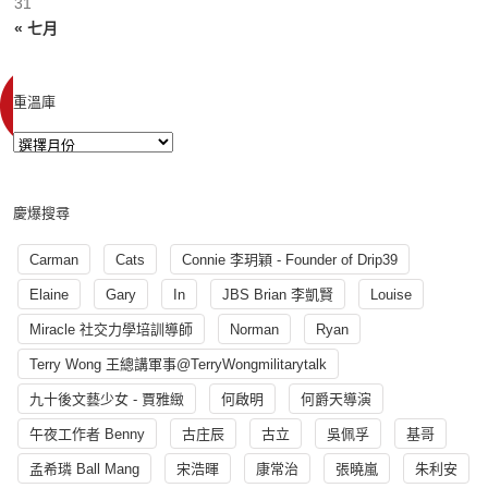
31
« 七月
重溫庫
慶爆搜尋
Carman
Cats
Connie 李玥穎 - Founder of Drip39
Elaine
Gary
In
JBS Brian 李凱賢
Louise
Miracle 社交力學培訓導師
Norman
Ryan
Terry Wong 王總講軍事@TerryWongmilitarytalk
九十後文藝少女 - 賈雅緻
何啟明
何爵天導演
午夜工作者 Benny
古庄辰
古立
吳佩孚
基哥
孟希璘 Ball Mang
宋浩暉
康常治
張曉嵐
朱利安