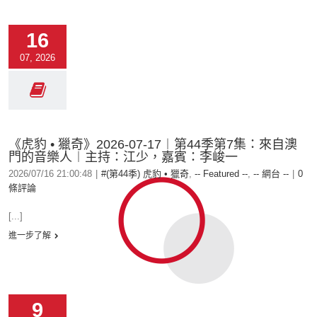
16
07, 2026
《虎豹 • 獵奇》2026-07-17︱第44季第7集：來自澳
門的音樂人︱主持：江少，嘉賓：李峻一
2026/07/16 21:00:48
|
#(第44季) 虎豹 • 獵奇
,
-- Featured --
,
-- 網台 --
|
0
條評論
[...]
進一步了解
9