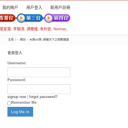
我的賬戶
用戶登入
新用戶註冊
葉家寶
,
李錦鴻
,
譚雁瞳
,
朱利安
,
Norman
,
主頁
-- 網台 --
#(第44季) 蔣權天下之術數通識
會員登入
Username:
Password:
signup now
|
forgot password?
Remember Me