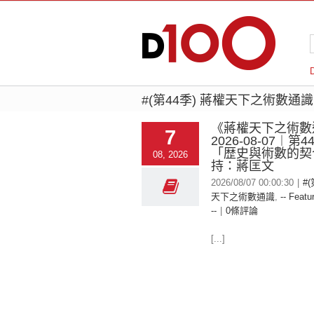
#(第44季) 蔣權天下之術數通識
《蔣權天下之術數
7
2026-08-07︱第
「歴史與術數的契
08, 2026
持：蔣匡文
2026/08/07 00:00:30
|
#
天下之術數通識
,
-- Featu
--
|
0條評論
[...]