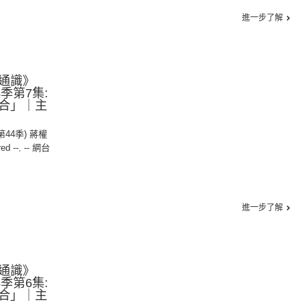
進一步了解
通識》
44季第7集:
合」｜主
(第44季) 蔣權
red --
,
-- 網台
進一步了解
通識》
44季第6集:
合」｜主