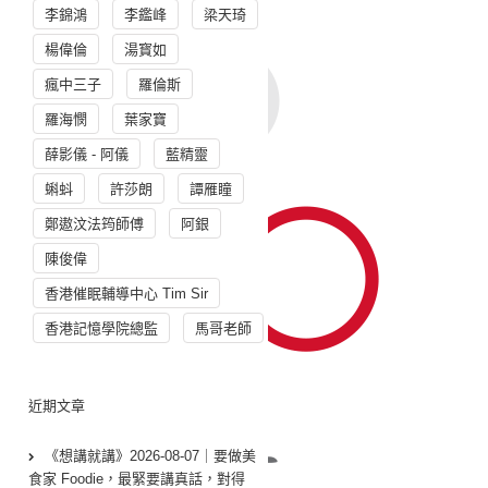
李錦鴻
李鑑峰
梁天琦
楊偉倫
湯寳如
瘋中三子
羅倫斯
羅海憫
葉家寶
薛影儀 - 阿儀
藍精靈
蝌蚪
許莎朗
譚雁瞳
鄭遨汶法筠師傅
阿銀
陳俊偉
香港催眠輔導中心 Tim Sir
香港記憶學院總監
馬哥老師
近期文章
《想講就講》2026-08-07｜要做美
食家 Foodie，最緊要講真話，對得