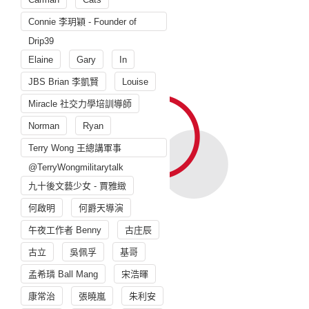
Connie 李玥穎 - Founder of
Drip39
Elaine
Gary
In
JBS Brian 李凱賢
Louise
Miracle 社交力學培訓導師
Norman
Ryan
Terry Wong 王總講軍事
@TerryWongmilitarytalk
九十後文藝少女 - 賈雅緻
何啟明
何爵天導演
午夜工作者 Benny
古庄辰
古立
吳佩孚
基哥
孟希璘 Ball Mang
宋浩暉
康常治
張曉嵐
朱利安