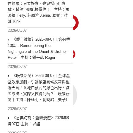
住觀眾；只要好食，也會撐小店食
肆，希望佢哋能捱得住！｜主持：馬
溱禧 Heily, 莊韻澄 Xenia, 嘉賓：雅
軒 Kinki
2026/08/07
《爵士鍾情》2026-08-07︱第44季
10集 – Remembering the
Nightingale of the Orient & Brother
Peter︱主持：鍾一諾 Roger
2026/08/07
《晚餐新聞》2026-08-07｜全球溫
室效應加劇，引發嚴重氣候反常與極
端天氣！各地口號式的綠色出行、減
少碳排，實際又做得到嗎？｜晚餐新
聞｜主持：陳珏明、劉銳紹（夫子）
2026/08/07
《恩典時刻：聖樂漫遊》2026年8
月07日 主持：以諾