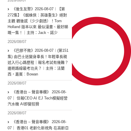
2026/08/07
《後生友聚》2026-08-07︱【第
272集】《蜘蛛俠：英雄重生》絕對
主觀 觀後感（少少劇透）！Tom
Holland 版本以來 最似漫畫、最好睇
嘅一集！｜主持：Jack、諾少
2026/08/07
《巴膠不敗》2026-08-07︱(第151
集) 由巴士迷變身車長！年輕車長親
述入行心路歷程｜報名考試有幾難？
邊啲路線最考功夫？︱主持：法蘭
西，嘉賓︰Bowan
2026/08/07
《香港台 – 聲音專欄》 2026-08-
07｜ 信報CEO AI EJ Tech模擬經營
汽水機 AI即變狡猾
2026/08/07
《香港台 – 聲音專欄》 2026-08-
07｜ 香港01 老齡化新視角 在高齡亞