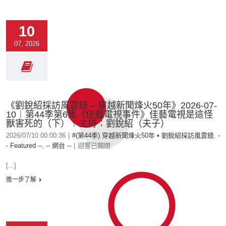
10
07, 2026
《劉銳紹採訪風雲錄 – 穿越新聞烽火50年》2026-07-
10︱第44季第6集《佳藝電視事件》佳藝電視是這怪
獸害死的（下）︱主持：劉銳紹（夫子）
2026/07/10 00:00:36
|
#(第44季) 穿越新聞烽火50年 • 劉銳紹採訪風雲錄
,
-
- Featured --
,
-- 網台 --
|
迴響已關閉
[...]
進一步了解