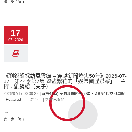
進一步了解
17
07, 2026
《劉銳紹採訪風雲錄 – 穿越新聞烽火50年》2026-07-
17︱第44季第7集 毀盡繁花的「娛樂圈淫媒案」︱主
持：劉銳紹（夫子）
2026/07/17 00:00:27
|
#(第44季) 穿越新聞烽火50年 • 劉銳紹採訪風雲錄
,
-
- Featured --
,
-- 網台 --
|
迴響已關閉
[...]
進一步了解