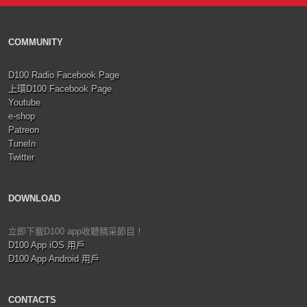
COMMUNITY
D100 Radio Facebook Page
上環D100 Facebook Page
Youtube
e-shop
Patreon
TuneIn
Twitter
DOWNLOAD
立即下載D100 app收聽精采節目！
D100 App iOS 用戶
D100 App Android 用戶
CONTACTS