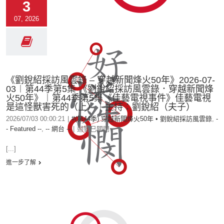
3
07, 2026
《劉銳紹採訪風雲錄 – 穿越新聞烽火50年》2026-07-
03︱第44季第5集 《劉銳紹採訪風雲錄．穿越新聞烽
火50年》︱第44季第5集《佳藝電視事件》佳藝電視
是這怪獸害死的（上）︱主持：劉銳紹（夫子）
2026/07/03 00:00:21
|
#(第44季) 穿越新聞烽火50年 • 劉銳紹採訪風雲錄
,
-
- Featured --
,
-- 網台 --
|
迴響已關閉
[...]
進一步了解