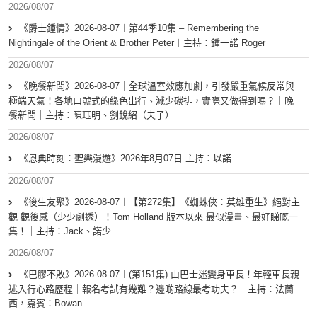
2026/08/07
《爵士鍾情》2026-08-07︱第44季10集 – Remembering the
Nightingale of the Orient & Brother Peter︱主持：鍾一諾 Roger
2026/08/07
《晚餐新聞》2026-08-07｜全球溫室效應加劇，引發嚴重氣候反常與
極端天氣！各地口號式的綠色出行、減少碳排，實際又做得到嗎？｜晚
餐新聞｜主持：陳珏明、劉銳紹（夫子）
2026/08/07
《恩典時刻：聖樂漫遊》2026年8月07日 主持：以諾
2026/08/07
《後生友聚》2026-08-07︱【第272集】《蜘蛛俠：英雄重生》絕對主
觀 觀後感（少少劇透）！Tom Holland 版本以來 最似漫畫、最好睇嘅一
集！｜主持：Jack、諾少
2026/08/07
《巴膠不敗》2026-08-07︱(第151集) 由巴士迷變身車長！年輕車長親
述入行心路歷程｜報名考試有幾難？邊啲路線最考功夫？︱主持：法蘭
西，嘉賓︰Bowan