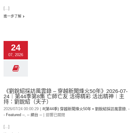
[...]
進一步了解
24
07, 2026
《劉銳紹採訪風雲錄 – 穿越新聞烽火50年》2026-07-
24︱第44季第8集 亡師亡友 活得精彩 活出精神︱主
持：劉銳紹（夫子）
2026/07/24 00:00:29
|
#(第44季) 穿越新聞烽火50年 • 劉銳紹採訪風雲錄
,
-
- Featured --
,
-- 網台 --
|
迴響已關閉
[...]