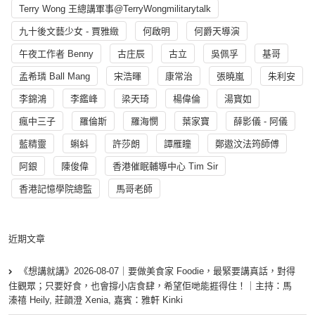
Terry Wong 王總講軍事@TerryWongmilitarytalk
九十後文藝少女 - 賈雅緻
何啟明
何爵天導演
午夜工作者 Benny
古庄辰
古立
吳佩孚
基哥
孟希璘 Ball Mang
宋浩暉
康常治
張曉嵐
朱利安
李錦鴻
李鑑峰
梁天琦
楊偉倫
湯寳如
瘋中三子
羅倫斯
羅海憫
葉家寶
薛影儀 - 阿儀
藍精靈
蝌蚪
許莎朗
譚雁瞳
鄭遨汶法筠師傅
阿銀
陳俊偉
香港催眠輔導中心 Tim Sir
香港記憶學院總監
馬哥老師
近期文章
《想講就講》2026-08-07｜要做美食家 Foodie，最緊要講真話，對得
住觀眾；只要好食，也會撐小店食肆，希望佢哋能捱得住！｜主持：馬
溱禧 Heily, 莊韻澄 Xenia, 嘉賓：雅軒 Kinki