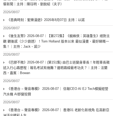
餐新聞｜主持：陳珏明、劉銳紹（夫子）
2026/08/07
《恩典時刻：聖樂漫遊》2026年8月07日 主持：以諾
2026/08/07
《後生友聚》2026-08-07︱【第272集】《蜘蛛俠：英雄重生》絕對主
觀 觀後感（少少劇透）！Tom Holland 版本以來 最似漫畫、最好睇嘅一
集！｜主持：Jack、諾少
2026/08/07
《巴膠不敗》2026-08-07︱(第151集) 由巴士迷變身車長！年輕車長親
述入行心路歷程｜報名考試有幾難？邊啲路線最考功夫？︱主持：法蘭
西，嘉賓︰Bowan
2026/08/07
《香港台 – 聲音專欄》 2026-08-07｜ 信報CEO AI EJ Tech模擬經營
汽水機 AI即變狡猾
2026/08/07
《香港台 – 聲音專欄》 2026-08-07｜ 香港01 老齡化新視角 在高齡亞
洲活出精彩人生