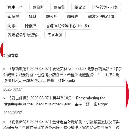
瘋中三子
羅倫斯
羅海憫
葉家寶
薛影儀 - 阿儀
藍精靈
蝌蚪
許莎朗
譚雁瞳
鄭遨汶法筠師傅
阿銀
陳俊偉
香港催眠輔導中心 Tim Sir
香港記憶學院總監
馬哥老師
近期文章
《想講就講》2026-08-07｜要做美食家 Foodie，最緊要講真話，對得
住觀眾；只要好食，也會撐小店食肆，希望佢哋能捱得住！｜主持：馬
溱禧 Heily, 莊韻澄 Xenia, 嘉賓：雅軒 Kinki
2026/08/07
《爵士鍾情》2026-08-07︱第44季10集 – Remembering the
Nightingale of the Orient & Brother Peter︱主持：鍾一諾 Roger
2026/08/07
《晚餐新聞》2026-08-07｜全球溫室效應加劇，引發嚴重氣候反常與
極端天氣！各地口號式的綠色出行、減少碳排，實際又做得到嗎？｜晚