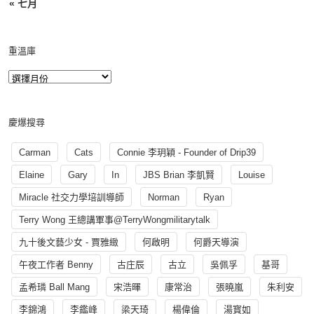
« 七月
重溫庫
慶爆搜尋
Carman
Cats
Connie 李玥穎 - Founder of Drip39
Elaine
Gary
In
JBS Brian 李凱賢
Louise
Miracle 社交力學培訓導師
Norman
Ryan
Terry Wong 王總講軍事@TerryWongmilitarytalk
九十後文藝少女 - 賈雅緻
何啟明
何爵天導演
午夜工作者 Benny
古庄辰
古立
吳佩孚
基哥
孟希璘 Ball Mang
宋浩暉
康常治
張曉嵐
朱利安
李錦鴻
李鑑峰
梁天琦
楊偉倫
湯寳如