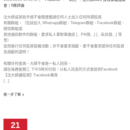
會
|
0條評論
沈大師或其助手絕不會隨便邀請任何人士加入任何所謂投資
有關群組，（包括加入 Whatsapp群組、Telegram群組、Facebook群組、
微信群組或
其他通訊軟件的群組、要求私人單對單通訊 [...PM我...] [...私信我...] 等
等）
從而進行任何投資投機活動；亦不會要求捐獻，更不會要求提供任何投資
及捐獻的證明！
有關任何查詢，大師不會逐一私人回答，
請在每週星期三 下午5時30分前，以私人訊息的方式發送到Facebook
【沈大師講投資】Facebook專頁
[...]
進一步了解
21