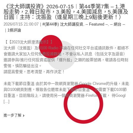
《沈大師講投資》2026-07-15︱第44季第7集 – 1.港
股走勢，2.韓日股市，3.美股，4.美國減息，5.美匯及
日圓︱主持：沈振盈（逢星期三晚上9點後更新！）
2026/07/15 21:00:07
|
#(第44季) 沈大師講投資
,
-- Featured --
,
-- 網台 --
|
1條評論
【【2023沈大師澄清啟示】】
沈大師（沈振盈）及D100 Radio 不論在任何社交平台或通訊軟件，都絕不
會邀請大家加入任何免費投資群組，不會以私人訊息（包括文字及語音）
邀請參與/進行任何投資或提供「爆升股」之類的股票號碼，敬請各位時刻
警惕，慎防騙徒出沒。
請提高警覺，思考清楚，再作決定！
未能下載節目重溫 由於其中一款網頁瀏覽器-Google Chrome的升級，未能
與D100網頁對應，導致各位聽眾未能下載節目重溫。 如需要下載D100節
目重溫，目前階段上，請使用另一個網頁瀏覽器-Firefox 下載， 待Googl
[...]
進一步了解