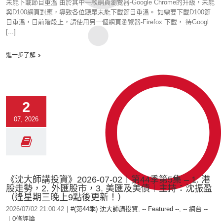
未能下載節目重溫 由於其中一款網頁瀏覽器-Google Chrome的升級，未能
與D100網頁對應，導致各位聽眾未能下載節目重溫。 如需要下載D100節
目重溫，目前階段上，請使用另一個網頁瀏覽器-Firefox 下載， 待Googl
[...]
進一步了解
2
07, 2026
《沈大師講投資》2026-07-02︱第44季第5集 – 1. 港
股走勢，2. 外匯股市，3. 美匯及美債︱主持：沈振盈
（逢星期三晚上9點後更新！）
2026/07/02 21:00:42
|
#(第44季) 沈大師講投資
,
-- Featured --
,
-- 網台 --
|
0條評論