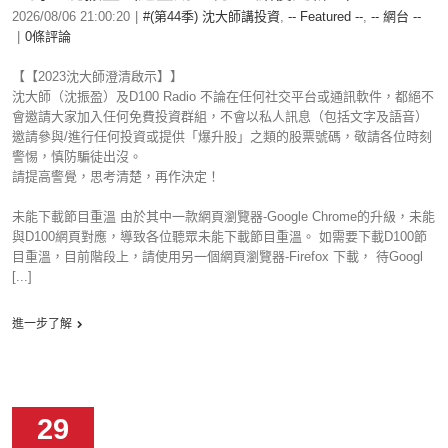
2026/08/06 21:00:20
|
#(第44季) 沈大師講投資
,
-- Featured --
,
-- 網台 --
|
0條評論
【【2023沈大師澄清啟示】】
沈大師（沈振盈）及D100 Radio 不論在任何社交平台或通訊軟件，都絕不
會邀請大家加入任何免費投資群組，不會以私人訊息（包括文字及語音）
邀請參與/進行任何投資或提供「爆升股」之類的股票號碼，敬請各位時刻
警惕，慎防騙徒出沒。
請提高警覺，思考清楚，再作決定！
未能下載節目重溫 由於其中一款網頁瀏覽器-Google Chrome的升級，未能
與D100網頁對應，導致各位聽眾未能下載節目重溫。 如需要下載D100節
目重溫，目前階段上，請使用另一個網頁瀏覽器-Firefox 下載， 待Googl
[...]
進一步了解
29