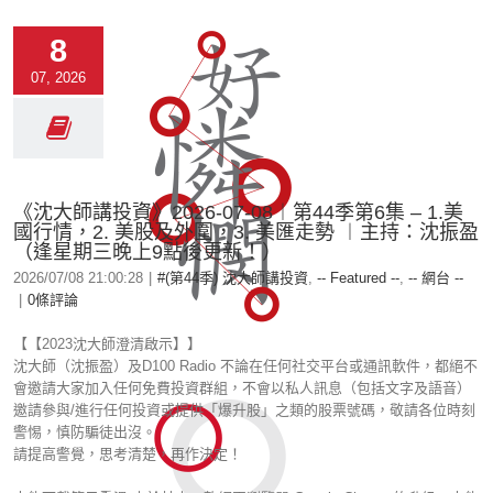
8
07, 2026
《沈大師講投資》2026-07-08︱第44季第6集 – 1.美
國行情，2. 美股及外圍，3. 美匯走勢 ︱主持：沈振盈
（逢星期三晚上9點後更新！）
2026/07/08 21:00:28
|
#(第44季) 沈大師講投資
,
-- Featured --
,
-- 網台 --
|
0條評論
【【2023沈大師澄清啟示】】
沈大師（沈振盈）及D100 Radio 不論在任何社交平台或通訊軟件，都絕不
會邀請大家加入任何免費投資群組，不會以私人訊息（包括文字及語音）
邀請參與/進行任何投資或提供「爆升股」之類的股票號碼，敬請各位時刻
警惕，慎防騙徒出沒。
請提高警覺，思考清楚，再作決定！