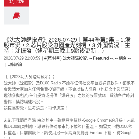
07, 2026
《沈大師講投資》2026-07-29︱第44季第9集 – 1.港
股市況，2.芯片股受惠國產光刻機，3.外圍情況︱主
持：沈振盈（逢星期三晚上9點後更新！）
2026/07/29 21:00:59
|
#(第44季) 沈大師講投資
,
-- Featured --
,
-- 網台 --
|
1條評論
【【2023沈大師澄清啟示】】
沈大師（沈振盈）及D100 Radio 不論在任何社交平台或通訊軟件，都絕不
會邀請大家加入任何免費投資群組，不會以私人訊息（包括文字及語音）
邀請參與/進行任何投資或提供「爆升股」之類的股票號碼，敬請各位時刻
警惕，慎防騙徒出沒。
請提高警覺，思考清楚，再作決定！
未能下載節目重溫 由於其中一款網頁瀏覽器-Google Chrome的升級，未能
與D100網頁對應，導致各位聽眾未能下載節目重溫。 如需要下載D100節
目重溫，目前階段上，請使用另一個網頁瀏覽器-Firefox 下載， 待Googl
[...]