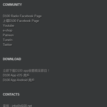
COMMUNITY
D100 Radio Facebook Page
上環D100 Facebook Page
Youtube
e-shop
Patreon
TuneIn
Twitter
DOWNLOAD
立即下載D100 app收聽精采節目！
D100 App iOS 用戶
D100 App Android 用戶
CONTACTS
電郵 :
info@d100.net