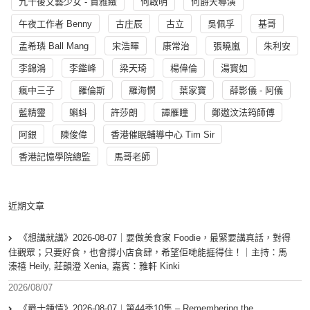
九十後文藝少女 - 賈雅緻
何啟明
何爵天導演
午夜工作者 Benny
古庄辰
古立
吳佩孚
基哥
孟希璘 Ball Mang
宋浩暉
康常治
張曉嵐
朱利安
李錦鴻
李鑑峰
梁天琦
楊偉倫
湯寳如
瘋中三子
羅倫斯
羅海憫
葉家寶
薛影儀 - 阿儀
藍精靈
蝌蚪
許莎朗
譚雁瞳
鄭遨汶法筠師傅
阿銀
陳俊偉
香港催眠輔導中心 Tim Sir
香港記憶學院總監
馬哥老師
近期文章
《想講就講》2026-08-07｜要做美食家 Foodie，最緊要講真話，對得
住觀眾；只要好食，也會撐小店食肆，希望佢哋能捱得住！｜主持：馬
溱禧 Heily, 莊韻澄 Xenia, 嘉賓：雅軒 Kinki
2026/08/07
《爵士鍾情》2026-08-07︱第44季10集 – Remembering the