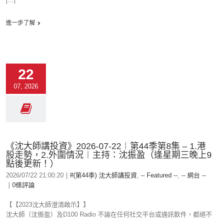
進一步了解
22
07, 2026
《沈大師講投資》2026-07-22︱第44季第8集 – 1.港
股走勢，2.外圍情況︱主持：沈振盈（逢星期三晚上9
點後更新！）
2026/07/22 21:00:20
|
#(第44季) 沈大師講投資
,
-- Featured --
,
-- 網台 --
|
0條評論
【【2023沈大師澄清啟示】】
沈大師（沈振盈）及D100 Radio 不論在任何社交平台或通訊軟件，都絕不