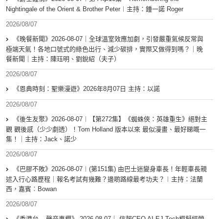
Nightingale of the Orient & Brother Peter︱主持：鍾一諾 Roger
2026/08/07
《晚餐新聞》2026-08-07｜全球溫室效應加劇，引發嚴重氣候反常與
極端天氣！各地口號式的綠色出行、減少碳排，實際又做得到嗎？｜晚
餐新聞｜主持：陳珏明、劉銳紹（夫子）
2026/08/07
《恩典時刻：聖樂漫遊》2026年8月07日 主持：以諾
2026/08/07
《後生友聚》2026-08-07︱【第272集】《蜘蛛俠：英雄重生》絕對主
觀 觀後感（少少劇透）！Tom Holland 版本以來 最似漫畫、最好睇嘅一
集！｜主持：Jack、諾少
2026/08/07
《巴膠不敗》2026-08-07︱(第151集) 由巴士迷變身車長！年輕車長親
述入行心路歷程｜報名考試有幾難？邊啲路線最考功夫？︱主持：法蘭
西，嘉賓︰Bowan
2026/08/07
《香港台 – 聲音專欄》 2026-08-07｜ 信報CEO AI EJ Tech模擬經營