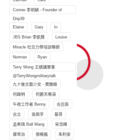
Connie 李玥穎 - Founder of
Drip39
Elaine
Gary
In
JBS Brian 李凱賢
Louise
Miracle 社交力學培訓導師
Norman
Ryan
Terry Wong 王總講軍事
@TerryWongmilitarytalk
九十後文藝少女 - 賈雅緻
何啟明
何爵天導演
午夜工作者 Benny
古庄辰
古立
吳佩孚
基哥
孟希璘 Ball Mang
宋浩暉
康常治
張曉嵐
朱利安