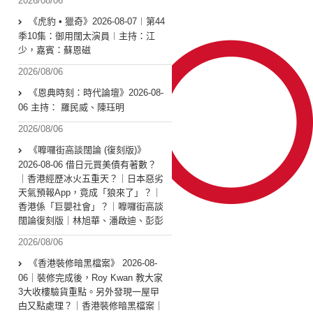
2026/08/06
《虎豹 • 獵奇》2026-08-07︱第44
季10集：御用闊太演員︱主持：江
少，嘉賓：蘇恩磁
2026/08/06
《恩典時刻：時代論壇》2026-08-
06 主持： 羅民威、陳珏明
2026/08/06
《嚤囉街高談闊論 (復刻版)》
2026-08-06 借日元買美債有著數？
｜香港經歷冰火五重天？｜日本惡劣
天氣預報App，竟成「狼來了」？｜
香港係「巨嬰社會」？｜嚤囉街高談
闊論復刻版｜林旭華、潘啟迪、彭彭
2026/08/06
《香港裝修暗黑檔案》 2026-08-
06｜裝修完成後，Roy Kwan 教大家
3大收樓驗貨重點。另外發現一屋曱
甴又點處理？｜香港裝修暗黑檔案｜