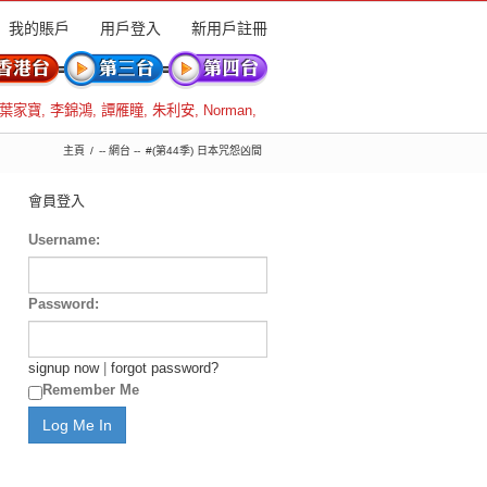
我的賬戶
用戶登入
新用戶註冊
葉家寶
,
李錦鴻
,
譚雁瞳
,
朱利安
,
Norman
,
主頁
-- 網台 --
#(第44季) 日本咒怨凶間
會員登入
Username:
Password:
signup now
|
forgot password?
Remember Me