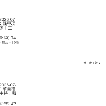
26-07-
集：騷靈現
像︱主
(第44季) 日本
-- 網台 --
|
0條
進一步了解
26-07-
集：前自衛
主持：藍
(第44季) 日本