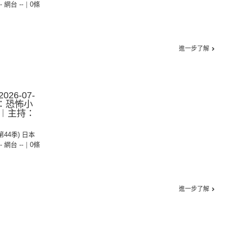
-- 網台 --
|
0條
進一步了解
26-07-
集：恐怖小
︱主持：
(第44季) 日本
-- 網台 --
|
0條
進一步了解