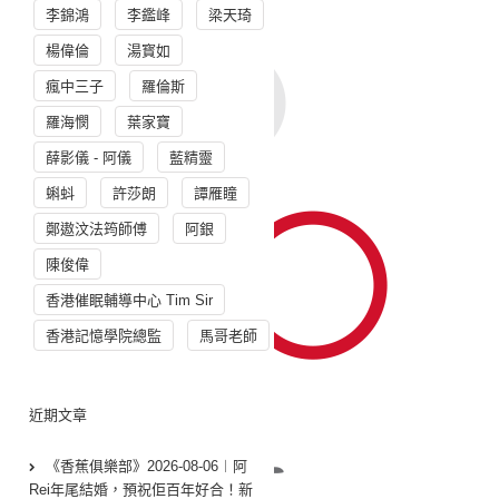
李錦鴻
李鑑峰
梁天琦
楊偉倫
湯寳如
瘋中三子
羅倫斯
羅海憫
葉家寶
薛影儀 - 阿儀
藍精靈
蝌蚪
許莎朗
譚雁瞳
鄭遨汶法筠師傅
阿銀
陳俊偉
香港催眠輔導中心 Tim Sir
香港記憶學院總監
馬哥老師
近期文章
《香蕉俱樂部》2026-08-06︱阿
Rei年尾結婚，預祝佢百年好合！新