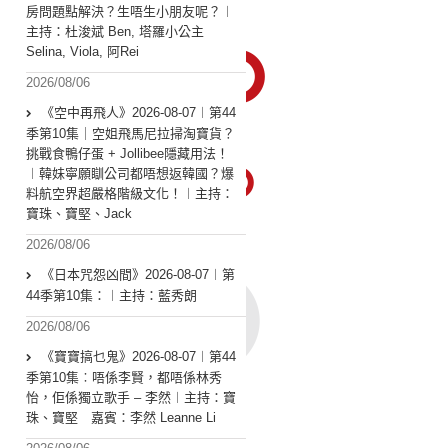
房問題點解決？生唔生小朋友呢？︱
主持：杜浚斌 Ben, 塔羅小公主
Selina, Viola, 阿Rei
2026/08/06
《空中再飛人》2026-08-07︱第44
季第10集｜空姐飛馬尼拉掃淘寶貨？
挑戰食鴨仔蛋 + Jollibee隱藏用法！
︱韓妹寧願瞓公司都唔想返韓國？爆
料航空界超嚴格階級文化！︱主持：
寶珠、寶堅、Jack
2026/08/06
《日本咒怨凶間》2026-08-07︱第
44季第10集：︱主持：藍秀朗
2026/08/06
《寶寶搞乜鬼》2026-08-07︱第44
季第10集︰唔係李賢，都唔係林秀
怡，佢係獨立歌手 – 李然︱主持：寶
珠、寶堅 嘉賓：李然 Leanne Li