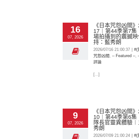
《日本咒怨凶間》20
16
17︱第44季第7
場拍攝到的震撼映
07, 2026
持：藍秀朗
2026/07/16 21:00:37
|
#
咒怨凶間
,
-- Featured --
,
評論
[...]
《日本咒怨凶間》20
9
10︱第44季第6
隊長官靈異體驗︱
07, 2026
秀朗
2026/07/09 21:00:24
|
#