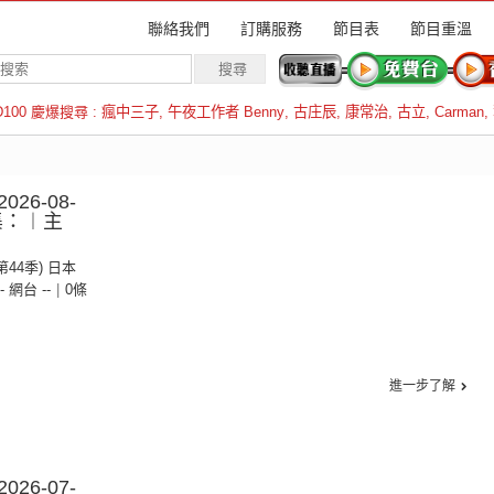
聯絡我們
訂購服務
節目表
節目重溫
D100 慶爆搜尋 :
瘋中三子
,
午夜工作者 Benny
,
古庄辰
,
康常治
,
古立
,
Carman
,
羅倫斯
26-08-
集：︱主
(第44季) 日本
-- 網台 --
|
0條
進一步了解
26-07-