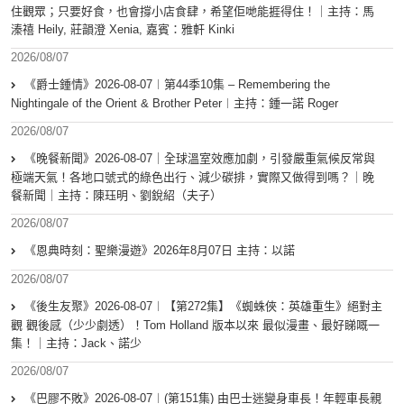
住觀眾；只要好食，也會撐小店食肆，希望佢哋能捱得住！｜主持：馬
溱禧 Heily, 莊韻澄 Xenia, 嘉賓：雅軒 Kinki
2026/08/07
《爵士鍾情》2026-08-07︱第44季10集 – Remembering the
Nightingale of the Orient & Brother Peter︱主持：鍾一諾 Roger
2026/08/07
《晚餐新聞》2026-08-07｜全球溫室效應加劇，引發嚴重氣候反常與
極端天氣！各地口號式的綠色出行、減少碳排，實際又做得到嗎？｜晚
餐新聞｜主持：陳珏明、劉銳紹（夫子）
2026/08/07
《恩典時刻：聖樂漫遊》2026年8月07日 主持：以諾
2026/08/07
《後生友聚》2026-08-07︱【第272集】《蜘蛛俠：英雄重生》絕對主
觀 觀後感（少少劇透）！Tom Holland 版本以來 最似漫畫、最好睇嘅一
集！｜主持：Jack、諾少
2026/08/07
《巴膠不敗》2026-08-07︱(第151集) 由巴士迷變身車長！年輕車長親