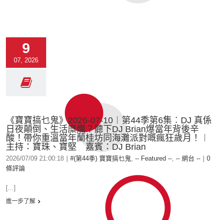
9
07, 2026
《寶寶搞乜鬼》2026-07-10︱第44季第6集︰DJ 真係
日夜顛倒、生活糜爛？聽下DJ Brian爆當年背後辛
酸！帶你重溫當年蘭桂坊同海灘派對嘅瘋狂歲月！︱
主持：寶珠、寶堅 嘉賓：DJ Brian
2026/07/09 21:00:18
|
#(第44季) 寶寶搞乜鬼
,
-- Featured --
,
-- 網台 --
|
0
條評論
[...]
進一步了解