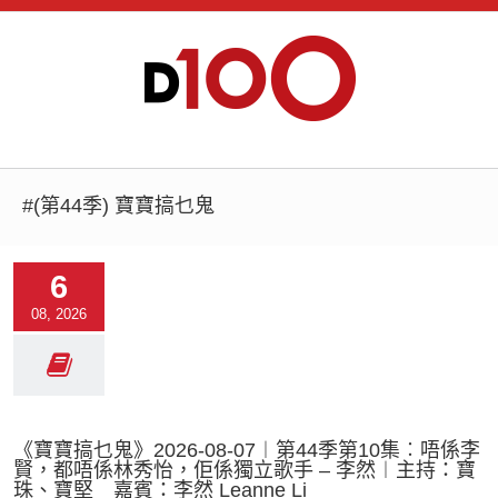
#(第44季) 寶寶搞乜鬼
6
08, 2026
《寶寶搞乜鬼》2026-08-07︱第44季第10集︰唔係李
賢，都唔係林秀怡，佢係獨立歌手 – 李然︱主持：寶
珠、寶堅 嘉賓：李然 Leanne Li