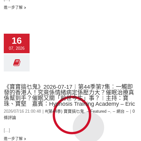
進一步了解
16
07, 2026
《寶寶搞乜鬼》2026-07-17︱第44季第7集︰一觸即
發的香港人！究竟係情緒病定係壓力大？催眠治療真
係幫到手？催眠又關「前世今生」事？︱主持：寶
珠、寶堅 嘉賓：Hypnosis Training Academy – Eric
2026/07/16 21:00:48
|
#(第44季) 寶寶搞乜鬼
,
-- Featured --
,
-- 網台 --
|
0
條評論
[...]
進一步了解