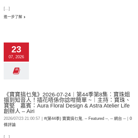
[...]
進一步了解
23
07, 2026
《寶寶搞乜鬼》2026-07-24︱第44季第8集︰寶珠姐
搵到知音人！插花唔係你諗咁簡單 ~︱主持：寶珠、
寶堅 嘉賓：Aura Floral Design & Astra Atelier Life
創辦人 – Airi
2026/07/23 21:00:57
|
#(第44季) 寶寶搞乜鬼
,
-- Featured --
,
-- 網台 --
|
0
條評論
[...]