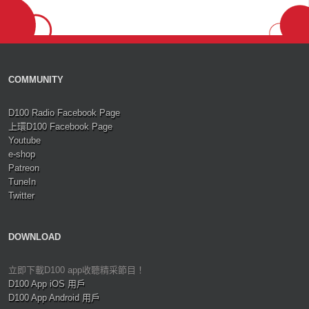
COMMUNITY
D100 Radio Facebook Page
上環D100 Facebook Page
Youtube
e-shop
Patreon
TuneIn
Twitter
DOWNLOAD
立即下載D100 app收聽精采節目！
D100 App iOS 用戶
D100 App Android 用戶