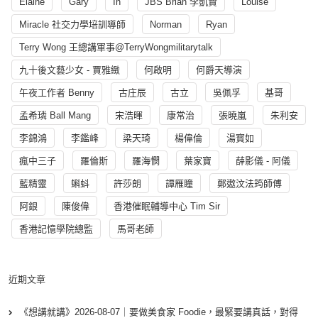
Elaine
Gary
In
JBS Brian 李凱賢
Louise
Miracle 社交力學培訓導師
Norman
Ryan
Terry Wong 王總講軍事@TerryWongmilitarytalk
九十後文藝少女 - 賈雅緻
何啟明
何爵天導演
午夜工作者 Benny
古庄辰
古立
吳佩孚
基哥
孟希璘 Ball Mang
宋浩暉
康常治
張曉嵐
朱利安
李錦鴻
李鑑峰
梁天琦
楊偉倫
湯寳如
瘋中三子
羅倫斯
羅海憫
葉家寶
薛影儀 - 阿儀
藍精靈
蝌蚪
許莎朗
譚雁瞳
鄭遨汶法筠師傅
阿銀
陳俊偉
香港催眠輔導中心 Tim Sir
香港記憶學院總監
馬哥老師
近期文章
《想講就講》2026-08-07｜要做美食家 Foodie，最緊要講真話，對得