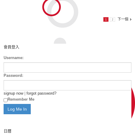
下一個
1
2
會員登入
Username:
Password:
signup now
|
forgot password?
Remember Me
日曆