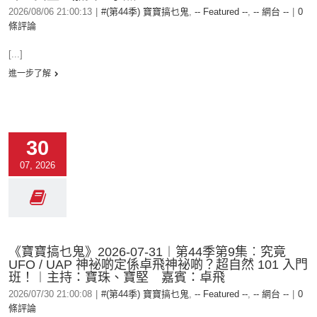
2026/08/06 21:00:13
|
#(第44季) 寶寶搞乜鬼
,
-- Featured --
,
-- 網台 --
|
0
條評論
[...]
進一步了解
30
07, 2026
《寶寶搞乜鬼》2026-07-31︱第44季第9集︰究竟
UFO / UAP 神袐啲定係卓飛神袐啲？超自然 101 入門
班！︱主持：寶珠、寶堅 嘉賓：卓飛
2026/07/30 21:00:08
|
#(第44季) 寶寶搞乜鬼
,
-- Featured --
,
-- 網台 --
|
0
條評論