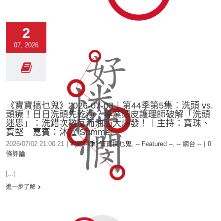
2
07, 2026
《寶寶搞乜鬼》2026-07-03︱第44季第5集︰洗頭 vs.
頭療！日日洗頭先乾淨？專業頭皮護理師破解「洗頭
迷思」：洗錯次數反而油脂大爆發！︱主持：寶珠、
寶堅 嘉賓：沐濯 Summer
2026/07/02 21:00:21
|
#(第44季) 寶寶搞乜鬼
,
-- Featured --
,
-- 網台 --
|
0
條評論
[...]
進一步了解