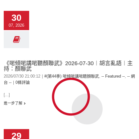
30
07, 2026
《啱傾啱講啱聽顏聯武》2026-07-30︱胡言亂語︱主
持：顏聯武
2026/07/30 21:00:12
|
#(第44季) 啱傾啱講啱聽顏聯武
,
-- Featured --
,
-- 網
台 --
|
0條評論
[...]
進一步了解
29