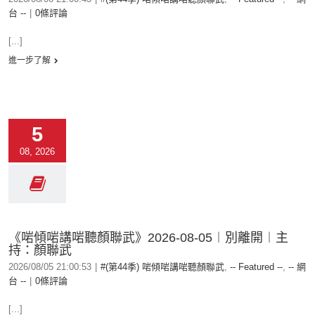
台 --
|
0條評論
[...]
進一步了解
5
08, 2026
《啱傾啱講啱聽顏聯武》2026-08-05︱別離開︱主
持：顏聯武
2026/08/05 21:00:53
|
#(第44季) 啱傾啱講啱聽顏聯武
,
-- Featured --
,
-- 網
台 --
|
0條評論
[...]