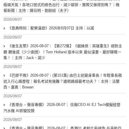
極端天氣！各地口號式的綠色出行、減少碳排，實際又做得到嗎？｜晚
餐新聞｜主持：陳珏明、劉銳紹（夫子）
2026/08/07
《恩典時刻：聖樂漫遊》2026年8月07日 主持：以諾
2026/08/07
《後生友聚》2026-08-07︱【第272集】《蜘蛛俠：英雄重生》絕對主
觀 觀後感（少少劇透）！Tom Holland 版本以來 最似漫畫、最好睇嘅一
集！｜主持：Jack、諾少
2026/08/07
《巴膠不敗》2026-08-07︱(第151集) 由巴士迷變身車長！年輕車長親
述入行心路歷程｜報名考試有幾難？邊啲路線最考功夫？︱主持：法蘭
西，嘉賓︰Bowan
2026/08/07
《香港台 – 聲音專欄》 2026-08-07｜ 信報CEO AI EJ Tech模擬經營
汽水機 AI即變狡猾
2026/08/07
《香港台 – 聲音專欄》 2026-08-07｜ 香港01 老齡化新視角 在高齡亞