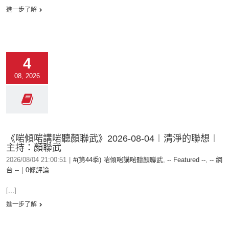
進一步了解
4
08, 2026
《啱傾啱講啱聽顏聯武》2026-08-04︱清淨的聯想︱
主持：顏聯武
2026/08/04 21:00:51
|
#(第44季) 啱傾啱講啱聽顏聯武
,
-- Featured --
,
-- 網
台 --
|
0條評論
[...]
進一步了解