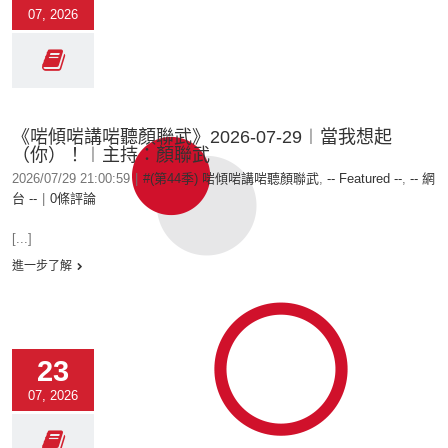
07, 2026
《啱傾啱講啱聽顏聯武》2026-07-29︱當我想起
（你）！︱主持：顏聯武
2026/07/29 21:00:59
|
#(第44季) 啱傾啱講啱聽顏聯武
,
-- Featured --
,
-- 網
台 --
|
0條評論
[...]
進一步了解
23
07, 2026