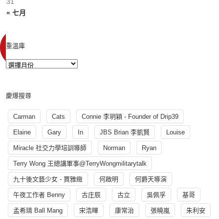
31
« 七月
重溫庫
慶爆搜尋
Carman
Cats
Connie 李玥穎 - Founder of Drip39
Elaine
Gary
In
JBS Brian 李凱賢
Louise
Miracle 社交力學培訓導師
Norman
Ryan
Terry Wong 王總講軍事@TerryWongmilitarytalk
九十後文藝少女 - 賈雅緻
何啟明
何爵天導演
午夜工作者 Benny
古庄辰
古立
吳佩孚
基哥
孟希璘 Ball Mang
宋浩暉
康常治
張曉嵐
朱利安