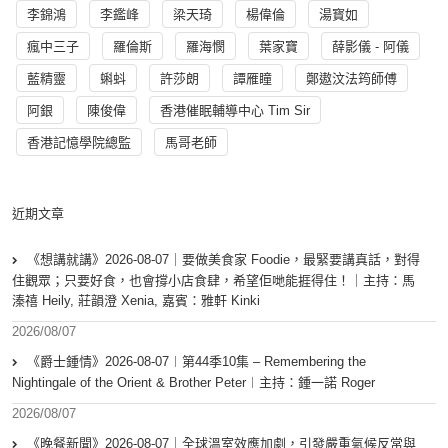
李錦鴻
李鑑峰
梁天琦
楊偉倫
湯寳如
瘋中三子
羅倫斯
羅海憫
葉家寶
薛影儀 - 阿儀
藍精靈
蝌蚪
許莎朗
譚雁瞳
鄭遨汶法筠師傅
阿銀
陳俊偉
香港催眠輔導中心 Tim Sir
香港記憶學院總監
馬哥老師
近期文章
《想講就講》2026-08-07｜要做美食家 Foodie，最緊要講真話，對得
住觀眾；只要好食，也會撐小店食肆，希望佢哋能捱得住！｜主持：馬
溱禧 Heily, 莊韻澄 Xenia, 嘉賓：雅軒 Kinki
2026/08/07
《爵士鍾情》2026-08-07︱第44季10集 – Remembering the
Nightingale of the Orient & Brother Peter︱主持：鍾一諾 Roger
2026/08/07
《晚餐新聞》2026-08-07｜全球溫室效應加劇，引發嚴重氣候反常與