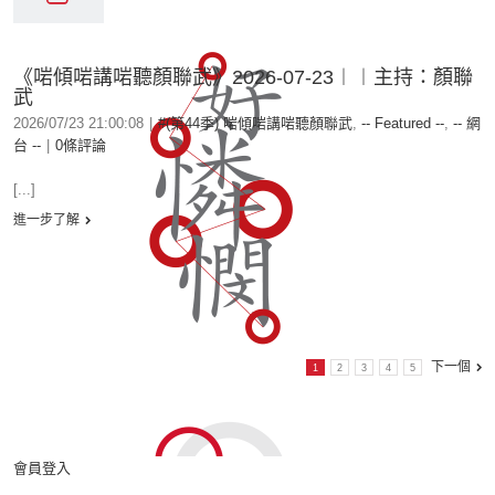
《啱傾啱講啱聽顏聯武》2026-07-23︱︱主持：顏聯
武
2026/07/23 21:00:08
|
#(第44季) 啱傾啱講啱聽顏聯武
,
-- Featured --
,
-- 網
台 --
|
0條評論
[...]
進一步了解
下一個
1
2
3
4
5
會員登入